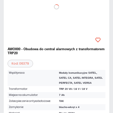
AWO000 - Obudowa do central alarmowych z transformatorem
TRP20
Kod: 06379
Współpraca:
Moduły komunikacyjne SATEL,
SATEL CA, SATEL INTEGRA, SATEL
PERFECTA, SATEL VERSA
Transformator:
TRP 20 VA / 16 V / 18 V
Miejsce na akumulator:
7 Ah
Zabezpieczenie antysabotażowe:
TAK
Zamykanie:
blacho-wkręt x 4