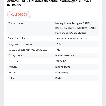
AWO250 TRP - Obudowa do central alarmowych VERSA i
INTEGRA
Kod: 06209
Współpraca:
Moduły komunikacyjne SATEL,
SATEL CA, SATEL INTEGRA, SATEL
PERFECTA, SATEL VERSA
Transformator:
TRP 50 VA / 16 V / 18 V / 20 V
Miejsce na akumulator:
17 Ah
Zabezpieczenie antysabotażowe:
TAK
Zamykanie:
blacho-wkręt x 4
Zasilanie:
230 V AC
Materiał:
Blacha DC01
Montaż:
Natynkowy
Kolor:
Biały
311,19 zł
netto: 253,00 zł