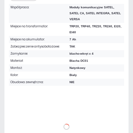
Współpraca:
Moduły komunikacyjne SATEL,
SATEL CA, SATEL INTEGRA, SATEL
VERSA
Miejsce na transformator:
TRP20, TRP40, TRZ20, TRZ40, EI20,
EI40
Miejsce na akumulator:
7 Ah
Zabezpieczenie antysabotażowe:
TAK
Zamykanie:
blacho-wkręt x 4
Materiał:
Blacha DC01
Montaż:
Natynkowy
Kolor:
Biały
Obudowa zewnętrzna:
NIE
102,09 zł
netto: 83,00 zł
DO KOSZYKA