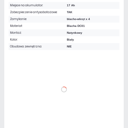
Miejsce na akumulator:
17 Ah
Zabezpieczenie antysabotażowe:
TAK
Zamykanie:
blacho-wkręt x 4
Materiał:
Blacha DC01
Montaż:
Natynkowy
Kolor:
Biały
Obudowa zewnętrzna:
NIE
212,79 zł
netto: 173,00 zł
DO KOSZYKA
Dodaj do porównania
Mało
Czas realizacji:
24h