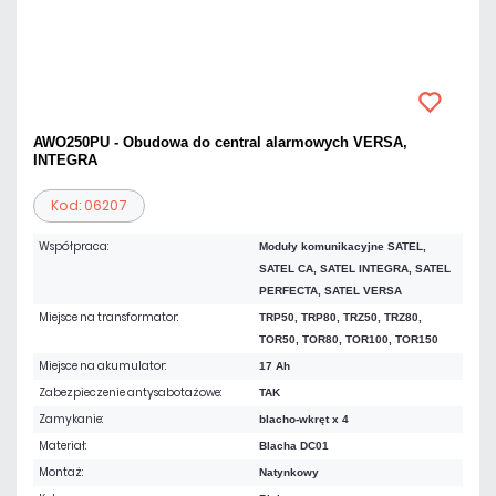
AWO250PU - Obudowa do central alarmowych VERSA,
INTEGRA
Kod: 06207
Współpraca:
Moduły komunikacyjne SATEL,
SATEL CA, SATEL INTEGRA, SATEL
PERFECTA, SATEL VERSA
Miejsce na transformator:
TRP50, TRP80, TRZ50, TRZ80,
TOR50, TOR80, TOR100, TOR150
Miejsce na akumulator:
17 Ah
Zabezpieczenie antysabotażowe:
TAK
Zamykanie:
blacho-wkręt x 4
Materiał:
Blacha DC01
Montaż:
Natynkowy