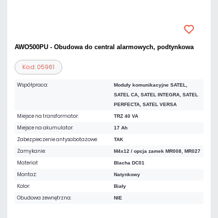
AWO500PU - Obudowa do central alarmowych, podtynkowa
Kod: 05961
Współpraca:
Moduły komunikacyjne SATEL,
SATEL CA, SATEL INTEGRA, SATEL
PERFECTA, SATEL VERSA
Miejsce na transformator:
TRZ 40 VA
Miejsce na akumulator:
17 Ah
Zabezpieczenie antysabotażowe:
TAK
Zamykanie:
M4x12 / opcja zamek MR008, MR027
Materiał:
Blacha DC01
Montaż:
Natynkowy
Kolor:
Biały
Obudowa zewnętrzna:
NIE