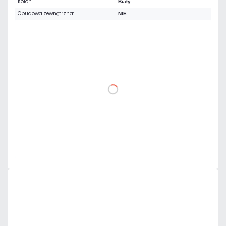
Kolor:
Biały
Obudowa zewnętrzna:
NIE
154,98 zł
netto: 126,00 zł
DO KOSZYKA
Dodaj do porównania
Mało
Czas realizacji:
24h