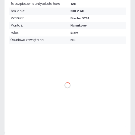
Zabezpieczenie antysabotażowe:
TAK
Zasilanie:
230 V AC
Materiał:
Blacha DC01
Montaż:
Natynkowy
Kolor:
Biały
Obudowa zewnętrzna:
NIE
198,03 zł
netto: 161,00 zł
DO KOSZYKA
Dodaj do porównania
Mało
Czas realizacji:
24h