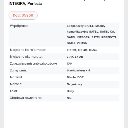
INTEGRA, Perfecta
Kod: 05969
Współpraca:
Ekspandery SATEL, Moduły
komunikacyjne SATEL, SATEL CA,
SATEL INTEGRA, SATEL PERFECTA,
SATEL VERSA
Miejsce na transformator:
TRP20, TRP40, TRZ40
Miejsce na akumulator:
7 Ah, 17 Ah
Zabezpieczenie antysabotażowe:
TAK
Zamykanie:
blacho-wkręt x 4
Materiał:
Blacha DC01
Montaż:
Natynkowy
Kolor:
Biały
Obudowa zewnętrzna:
NIE
123,00 zł
netto: 100,00 zł