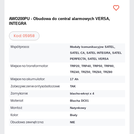
AWO200PU - Obudowa do central alarmowych VERSA,
INTEGRA
Kod: 05958
Współpraca:
Moduły komunikacyjne SATEL,
SATEL CA, SATEL INTEGRA, SATEL
PERFECTA, SATEL VERSA
Miejsce na transformator:
TRP20, TRP40, TRP50, TRP80,
TRZ40, TRZ50, TRZ60, TRZ80
Miejsce na akumulator:
17 Ah
Zabezpieczenie antysabotażowe:
TAK
Zamykanie:
blacho-wkręt x 4
Materiał:
Blacha DC01
Montaż:
Natynkowy
Kolor:
Biały
Obudowa zewnętrzna:
NIE