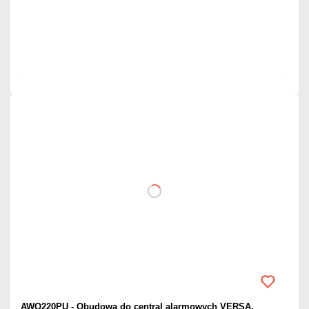
Dodaj do porównania
Mało
Czas realizacji:
24h
AWO220PU - Obudowa do central alarmowych VERSA,