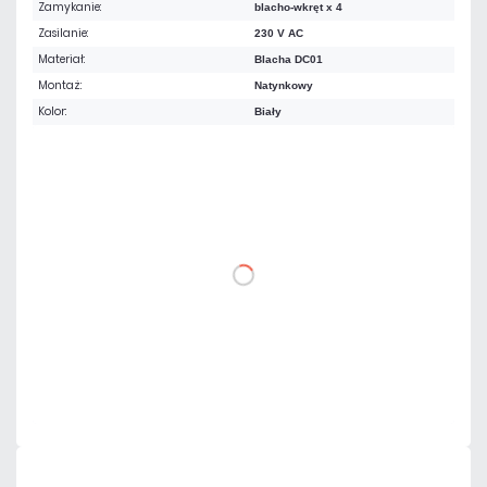
Zamykanie:
blacho-wkręt x 4
Zasilanie:
230 V AC
Materiał:
Blacha DC01
Montaż:
Natynkowy
Kolor:
Biały
184,50 zł
netto: 150,00 zł
DO KOSZYKA
Dodaj do porównania
Mało
Czas realizacji:
24h