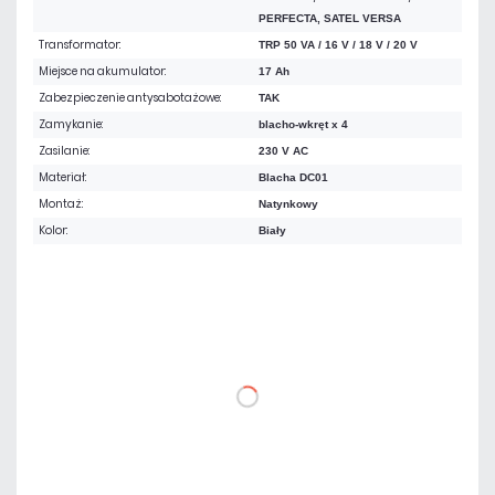
PERFECTA, SATEL VERSA
Transformator:
TRP 50 VA / 16 V / 18 V / 20 V
Miejsce na akumulator:
17 Ah
Zabezpieczenie antysabotażowe:
TAK
Zamykanie:
blacho-wkręt x 4
Zasilanie:
230 V AC
Materiał:
Blacha DC01
Montaż:
Natynkowy
Kolor:
Biały
249,69 zł
netto: 203,00 zł
DO KOSZYKA
Dodaj do porównania
Mało