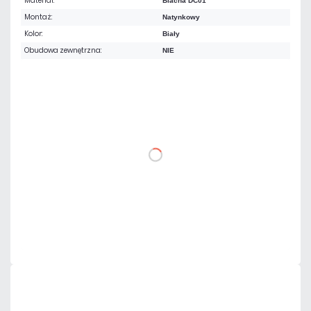
Materiał:
Blacha DC01
Montaż:
Natynkowy
Kolor:
Biały
Obudowa zewnętrzna:
NIE
166,05 zł
netto: 135,00 zł
DO KOSZYKA
Dodaj do porównania
Mało
Czas realizacji:
24h