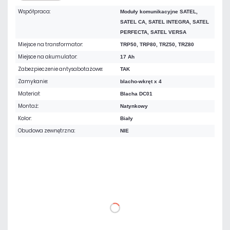
Współpraca:
Moduły komunikacyjne SATEL,
SATEL CA, SATEL INTEGRA, SATEL
PERFECTA, SATEL VERSA
Miejsce na transformator:
TRP50, TRP80, TRZ50, TRZ80
Miejsce na akumulator:
17 Ah
Zabezpieczenie antysabotażowe:
TAK
Zamykanie:
blacho-wkręt x 4
Materiał:
Blacha DC01
Montaż:
Natynkowy
Kolor:
Biały
Obudowa zewnętrzna:
NIE
257,07 zł
netto: 209,00 zł
DO KOSZYKA
Dodaj do porównania