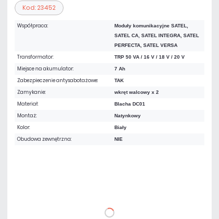
Kod: 23452
Współpraca:
Moduły komunikacyjne SATEL,
SATEL CA, SATEL INTEGRA, SATEL
PERFECTA, SATEL VERSA
Transformator:
TRP 50 VA / 16 V / 18 V / 20 V
Miejsce na akumulator:
7 Ah
Zabezpieczenie antysabotażowe:
TAK
Zamykanie:
wkręt walcowy x 2
Materiał:
Blacha DC01
Montaż:
Natynkowy
Kolor:
Biały
Obudowa zewnętrzna:
NIE
291,51 zł
netto: 237,00 zł
DO KOSZYKA