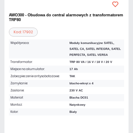
AWO300 - Obudowa do central alarmowych z transformatorem
TRP80
Kod: 17902
Współpraca:
Moduły komunikacyjne SATEL,
SATEL CA, SATEL INTEGRA, SATEL
PERFECTA, SATEL VERSA
Transformator:
TRP 80 VA / 16 V / 18 V / 20 V
Miejsce na akumulator:
17 Ah
Zabezpieczenie antysabotażowe:
TAK
Zamykanie:
blacho-wkręt x 4
Zasilanie:
230 V AC
Materiał:
Blacha DC01
Montaż:
Natynkowy
Kolor:
Biały
325,95 zł