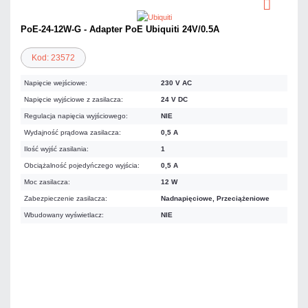
PoE-24-12W-G - Adapter PoE Ubiquiti 24V/0.5A
Kod: 23572
Napięcie wejściowe:
230 V AC
Napięcie wyjściowe z zasilacza:
24 V DC
Regulacja napięcia wyjściowego:
NIE
Wydajność prądowa zasilacza:
0,5 A
Ilość wyjść zasilania:
1
Obciążalność pojedyńczego wyjścia:
0,5 A
Moc zasilacza:
12 W
Zabezpieczenie zasilacza:
Nadnapięciowe, Przeciążeniowe
Wbudowany wyświetlacz:
NIE
57,81 zł
netto: 47,00 zł