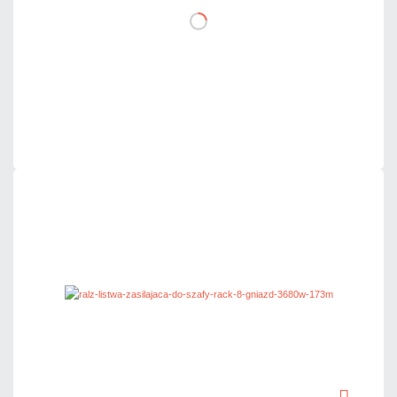
DO KOSZYKA
Dodaj do porównania
Dużo
Czas realizacji:
24h