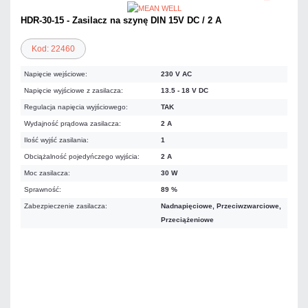
HDR-30-15 - Zasilacz na szynę DIN 15V DC / 2 A
Kod: 22460
Napięcie wejściowe:
230 V AC
Napięcie wyjściowe z zasilacza:
13.5 - 18 V DC
Regulacja napięcia wyjściowego:
TAK
Wydajność prądowa zasilacza:
2 A
Ilość wyjść zasilania:
1
Obciążalność pojedyńczego wyjścia:
2 A
Moc zasilacza:
30 W
Sprawność:
89 %
Zabezpieczenie zasilacza:
Nadnapięciowe, Przeciwzwarciowe,
Przeciążeniowe
67,65 zł
netto: 55,00 zł