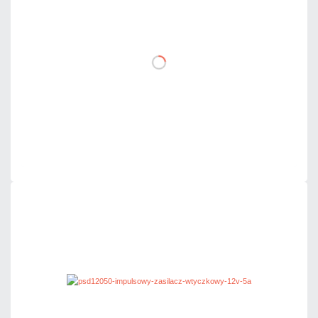
netto: 305,00 zł
DO KOSZYKA
Dodaj do porównania
Dużo
Czas realizacji:
24h