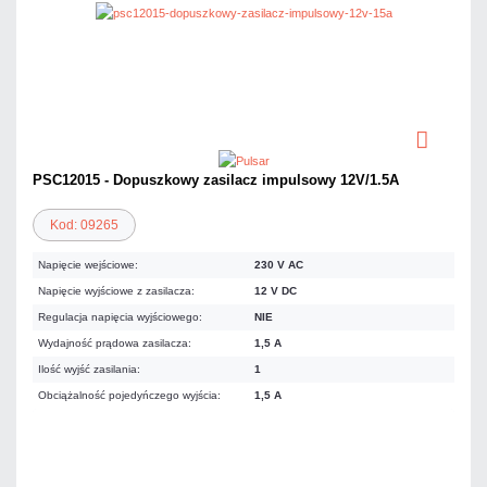
PSC12015 - Dopuszkowy zasilacz impulsowy 12V/1.5A
Kod: 09265
Napięcie wejściowe:
230 V AC
Napięcie wyjściowe z zasilacza:
12 V DC
Regulacja napięcia wyjściowego:
NIE
Wydajność prądowa zasilacza:
1,5 A
Ilość wyjść zasilania:
1
Obciążalność pojedyńczego wyjścia:
1,5 A
51,66 zł
netto: 42,00 zł