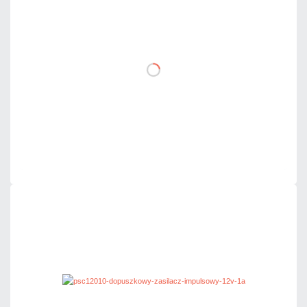
89,79 zł
netto: 73,00 zł
DO KOSZYKA
Dodaj do porównania
Dużo
Czas realizacji:
24h