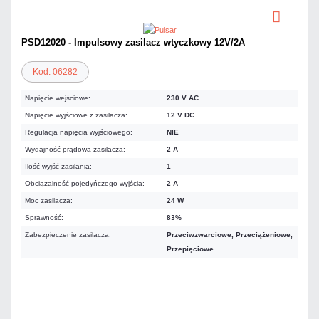
PSD12020 - Impulsowy zasilacz wtyczkowy 12V/2A
Kod: 06282
Napięcie wejściowe:
230 V AC
Napięcie wyjściowe z zasilacza:
12 V DC
Regulacja napięcia wyjściowego:
NIE
Wydajność prądowa zasilacza:
2 A
Ilość wyjść zasilania:
1
Obciążalność pojedyńczego wyjścia:
2 A
Moc zasilacza:
24 W
Sprawność:
83%
Zabezpieczenie zasilacza:
Przeciwzwarciowe, Przeciążeniowe,
Przepięciowe
54,12 zł
netto: 44,00 zł