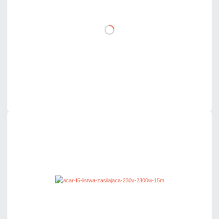
DO KOSZYKA
Dodaj do porównania
Dużo
Czas realizacji:
24h