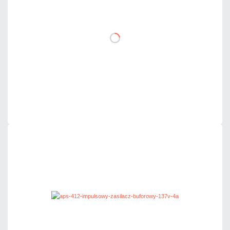
DO KOSZYKA
Dodaj do porównania
Dużo
Czas realizacji:
24h