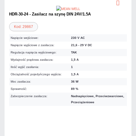
HDR-30-24 - Zasilacz na szynę DIN 24V/1.5A
Kod: 29867
Napięcie wejściowe:
230 V AC
Napięcie wyjściowe z zasilacza:
21,6 - 29 V DC
Regulacja napięcia wyjściowego:
TAK
Wydajność prądowa zasilacza:
1,5 A
Ilość wyjść zasilania:
1
Obciążalność pojedyńczego wyjścia:
1,5 A
Moc zasilacza:
36 W
Sprawność:
89 %
Zabezpieczenie zasilacza:
Nadnapięciowe, Przeciwzwarciowe,
Przeciążeniowe
67,65 zł
netto: 55,00 zł