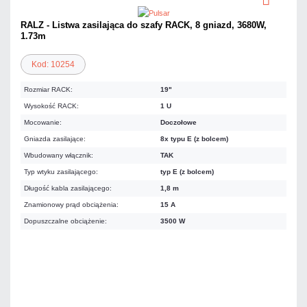
RALZ - Listwa zasilająca do szafy RACK, 8 gniazd, 3680W,
1.73m
Kod: 10254
Rozmiar RACK:
19"
Wysokość RACK:
1 U
Mocowanie:
Doczołowe
Gniazda zasilające:
8x typu E (z bolcem)
Wbudowany włącznik:
TAK
Typ wtyku zasilającego:
typ E (z bolcem)
Długość kabla zasilającego:
1,8 m
Znamionowy prąd obciążenia:
15 A
Dopuszczalne obciążenie:
3500 W
121,77 zł
netto: 99,00 zł