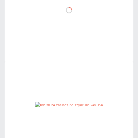
DO KOSZYKA
Dodaj do porównania
Dużo
Czas realizacji:
24h