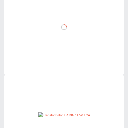
netto: 59,00 zł
DO KOSZYKA
Dodaj do porównania
Dużo
Czas realizacji:
24h