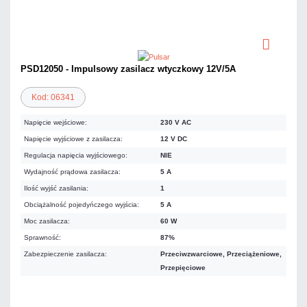
PSD12050 - Impulsowy zasilacz wtyczkowy 12V/5A
Kod: 06341
Napięcie wejściowe:
230 V AC
Napięcie wyjściowe z zasilacza:
12 V DC
Regulacja napięcia wyjściowego:
NIE
Wydajność prądowa zasilacza:
5 A
Ilość wyjść zasilania:
1
Obciążalność pojedyńczego wyjścia:
5 A
Moc zasilacza:
60 W
Sprawność:
87%
Zabezpieczenie zasilacza:
Przeciwzwarciowe, Przeciążeniowe,
Przepięciowe