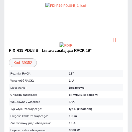
PIX-R19-PDU8-B - Listwa zasilająca RACK 19"
Kod: 39352
Rozmiar RACK:
19"
Wysokość RACK:
1 U
Mocowanie:
Doczołowe
Gniazda zasilające:
8x typu E (z bolcem)
Wbudowany włącznik:
TAK
Typ wtyku zasilającego:
typ E (z bolcem)
Długość kabla zasilającego:
1,8 m
Znamionowy prąd obciążenia:
16 A
Dopuszczalne obciążenie:
3680 W