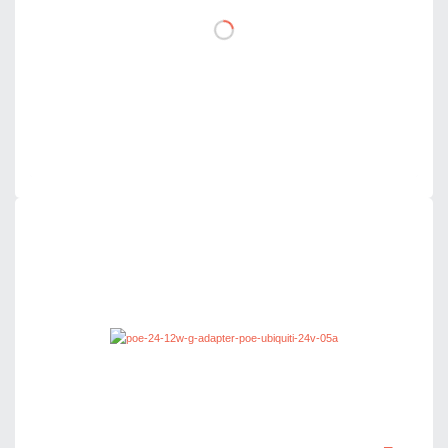
DO KOSZYKA
Dodaj do porównania
Dużo
Czas realizacji:
24h