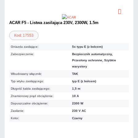
ACAR F5 - Listwa zasilająca 230V, 2300W, 1.5m
Kod: 17553
Gniazda zasilające:
5x typu E (z bolcem)
Zabezpieczenie:
Bezpiecznik automatyczny,
Przesłony ochronne, Szybkie
warystory
Wbudowany włącznik:
TAK
Typ wtyku zasilającego:
typ E (z bolcem)
Długość kabla zasilającego:
1,5 m
Znamionowy prąd obciążenia:
10 A
Dopuszczalne obciążenie:
2300 W
Zasilanie:
230 V AC
Kolor:
Czarny
72,57 zł