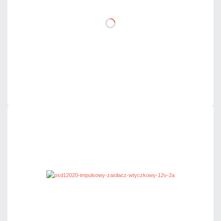
DO KOSZYKA
Dodaj do porównania
Dużo
Czas realizacji:
24h