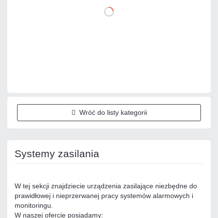
DO KOSZYKA
Dodaj do porównania
Dużo
Czas realizacji:
24h
Wróć do listy kategorii
Systemy zasilania
W tej sekcji znajdziecie urządzenia zasilające niezbędne do
prawidłowej i nieprzerwanej pracy systemów alarmowych i
monitoringu.
W naszej ofercie posiadamy: