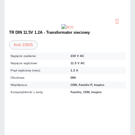
TR DIN 11.5V 1.2A - Transformator sieciowy
Kod: 23935
Napięcie zasilania:
230 V AC
Napięcie wyjściowe:
11.5 V AC
Prąd wyjściowy (max):
1.2 A
Obudowa:
DIN
Współpraca:
CDN, Familio P, Inspiro
Kompatybilność z serią:
Familio, CDN, Inspiro
91,02 zł
netto: 74,00 zł