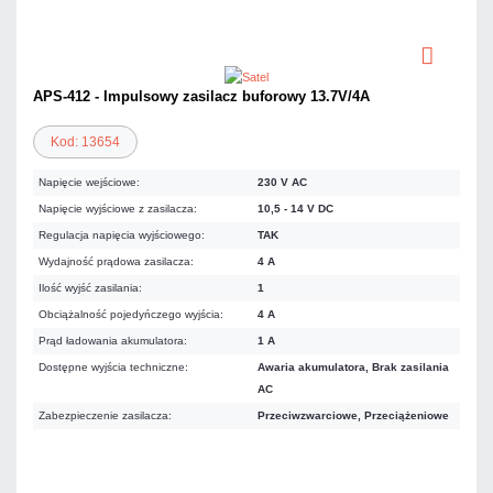
APS-412 - Impulsowy zasilacz buforowy 13.7V/4A
Kod: 13654
Napięcie wejściowe:
230 V AC
Napięcie wyjściowe z zasilacza:
10,5 - 14 V DC
Regulacja napięcia wyjściowego:
TAK
Wydajność prądowa zasilacza:
4 A
Ilość wyjść zasilania:
1
Obciążalność pojedyńczego wyjścia:
4 A
Prąd ładowania akumulatora:
1 A
Dostępne wyjścia techniczne:
Awaria akumulatora, Brak zasilania
AC
Zabezpieczenie zasilacza:
Przeciwzwarciowe, Przeciążeniowe
375,15 zł