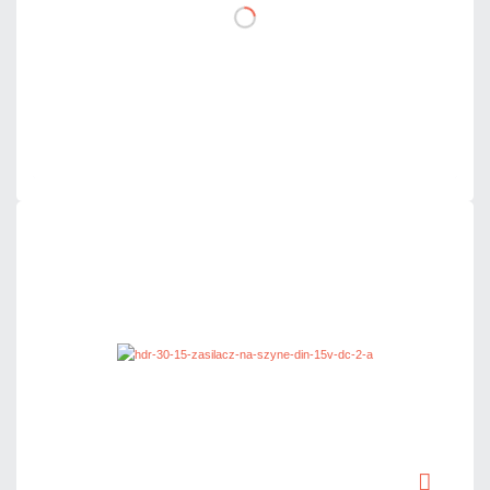
DO KOSZYKA
Dodaj do porównania
Mało
Czas realizacji:
24h