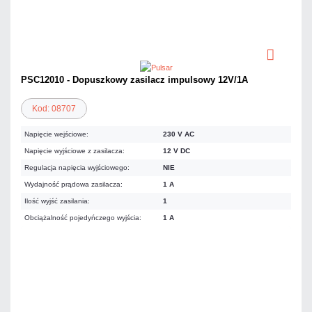
PSC12010 - Dopuszkowy zasilacz impulsowy 12V/1A
Kod: 08707
Napięcie wejściowe:
230 V AC
Napięcie wyjściowe z zasilacza:
12 V DC
Regulacja napięcia wyjściowego:
NIE
Wydajność prądowa zasilacza:
1 A
Ilość wyjść zasilania:
1
Obciążalność pojedyńczego wyjścia:
1 A
39,36 zł
netto: 32,00 zł