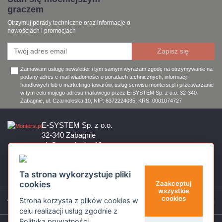
graczem
Otrzymuj porady techniczne oraz informacje o
nowościach i promocjach
Zamawiam usługę newsletter i tym samym wyrażam zgodę na otrzymywanie na
podany adres e-mail wiadomości o poradach technicznych, informacji
handlowych lub o marketingu towarów, usług serwisu montersi.pl i przetwarzanie
w tym celu mojego adresu mailowego przez E-SYSTEM Sp. z o.o. 32-340
Zabagnie, ul. Czarnoleska 10, NIP: 6372224035, KRS: 0001074727
E-SYSTEM Sp. z o.o.
32-340 Zabagnie
ul. Czarnoleska 10
Firma czynna od poniedziałku do piątku w godzinach 8:00 – 17:00
32 644 11 50
Ta strona wykorzystuje pliki
sklep@montersi.pl
cookies
Zaakceptuj
wszystkie
cookies
Strona korzysta z plików cookies w
Wsparcie
celu realizacji usług zgodnie z
Polityką prywatności
.