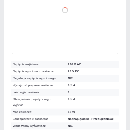
DO KOSZYKA
Dużo
Czas realizacji:
24h
Napięcie wejściowe:
230 V AC
Napięcie wyjściowe z zasilacza:
24 V DC
Regulacja napięcia wyjściowego:
NIE
Wydajność prądowa zasilacza:
0,5 A
Ilość wyjść zasilania:
1
Obciążalność pojedyńczego
0,5 A
wyjścia:
Moc zasilacza:
12 W
Zabezpieczenie zasilacza:
Nadnapięciowe, Przeciążeniowe
Wbudowany wyświetlacz:
NIE