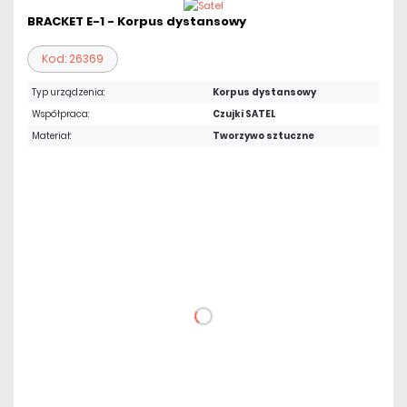
BRACKET E-1 - Korpus dystansowy
Kod: 26369
Typ urządzenia:
Korpus dystansowy
Współpraca:
Czujki SATEL
Materiał:
Tworzywo sztuczne
Warianty:
Biały
Szary
14,76 zł
netto: 12,00 zł
DO KOSZYKA
Dodaj do porównania