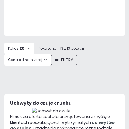
Dodaj do porównania
Dużo
Czas realizacji:
24h
Pokaż
20
Pokazano 1-13 z 13 pozycji
FILTRY
Cena od najniższej
Uchwyty do czujek ruchu
Niniejsza oferta została przygotowana z myślą o
klientach poszukujących wytrzymałych
uchwytów
do czujek
. Urządzenia wykrywające różne rodzaje