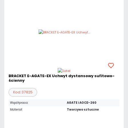
BRACKET E-AGATE-EX Uchwyt dystansowy sufitowo-
ścienny
Kod: 37825
Współpraca:
AGATE i AOCD-260
Materiał:
Tworzywo sztuczne
116,85 zł