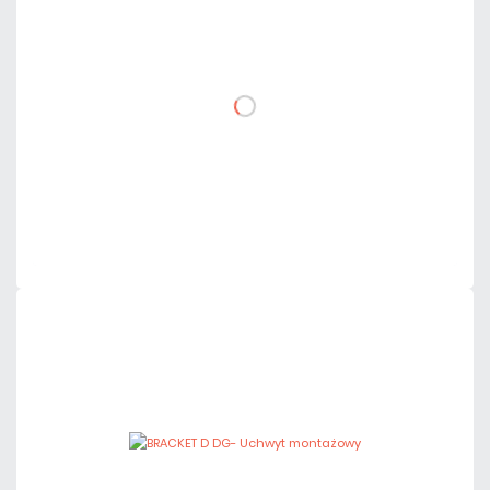
netto: 9,00 zł
DO KOSZYKA
Dodaj do porównania
Dużo
Czas realizacji:
24h