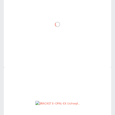
netto: 95,00 zł
DO KOSZYKA
Dodaj do porównania
Mało
Czas realizacji:
24h