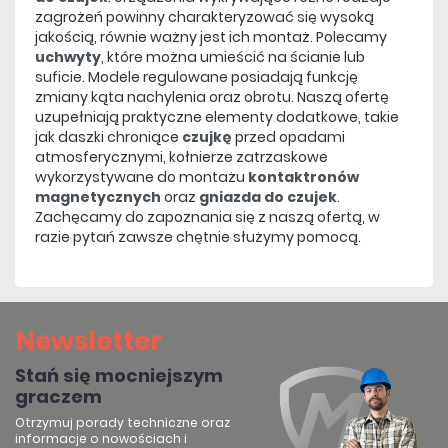
zagrożeń powinny charakteryzować się wysoką
jakością, równie ważny jest ich montaż. Polecamy
uchwyty
, które można umieścić na ścianie lub
suficie. Modele regulowane posiadają funkcję
zmiany kąta nachylenia oraz obrotu. Naszą ofertę
uzupełniają praktyczne elementy dodatkowe, takie
jak daszki chroniące
czujkę
przed opadami
atmosferycznymi, kołnierze zatrzaskowe
wykorzystywane do montażu
kontaktronów
magnetycznych
oraz
gniazda do czujek
.
Zachęcamy do zapoznania się z naszą ofertą, w
razie pytań zawsze chętnie służymy pomocą.
Newsletter
Stań się mocniejszym
graczem
Otrzymuj porady techniczne oraz
informacje o nowościach i