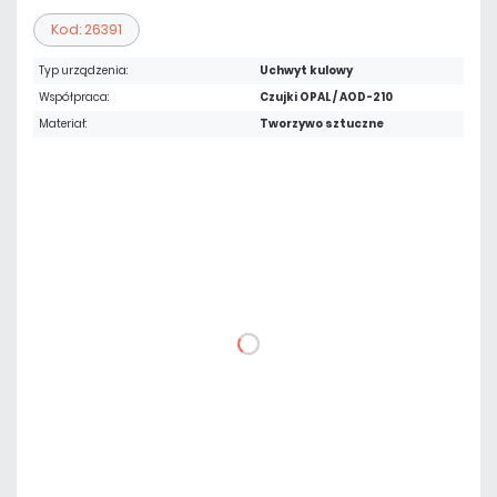
Kod: 26391
Typ urządzenia:
Uchwyt kulowy
Współpraca:
Czujki OPAL / AOD-210
Materiał:
Tworzywo sztuczne
Warianty:
Biały
Szary
13,53 zł
netto: 11,00 zł
DO KOSZYKA
Dodaj do porównania
Dużo