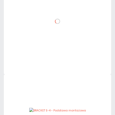
6,15 zł
netto: 5,00 zł
DO KOSZYKA
Dodaj do porównania
Dużo
Czas realizacji:
24h