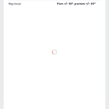
Regulacja:
Pion: +/- 30°, poziom: +/- 45°
Warianty:
87,33 zł
netto: 71,00 zł
DO KOSZYKA
Dodaj do porównania
Dużo
Czas realizacji:
24h