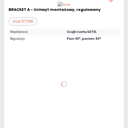
BRACKET A - Uchwyt montażowy, regulowany
Kod: 07766
Współpraca:
Czujki ruchu SATEL
Regulacja:
Pion: 30°, poziom: 90°
13,53 zł
netto: 11,00 zł
DO KOSZYKA
Dodaj do porównania
Dużo
Czas realizacji:
24h