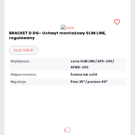
BRACKET D DG- Uchwyt montażowy SLIM LINE,
regulowany
Kod: 33641
Współpraca:
seria SLIM LINE / APD-200 /
APMD-250
Miejsce montażu:
Ściana lub sufit
Regulacja:
Pion: 35° / poziom: 90°
11,07 zł
netto: 9,00 zł
DO KOSZYKA