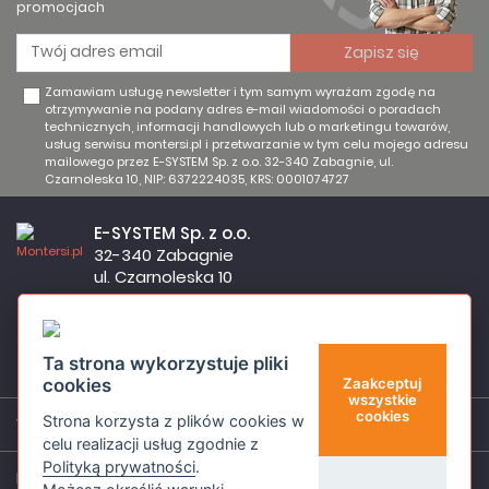
promocjach
Zamawiam usługę newsletter i tym samym wyrażam zgodę na
otrzymywanie na podany adres e-mail wiadomości o poradach
technicznych, informacji handlowych lub o marketingu towarów,
usług serwisu montersi.pl i przetwarzanie w tym celu mojego adresu
mailowego przez E-SYSTEM Sp. z o.o. 32-340 Zabagnie, ul.
Czarnoleska 10, NIP: 6372224035, KRS: 0001074727
E-SYSTEM Sp. z o.o.
32-340 Zabagnie
ul. Czarnoleska 10
Firma czynna od poniedziałku do piątku w godzinach 8:00 –
17:00
32 644 11 50
Ta strona wykorzystuje pliki
sklep@montersi.pl
cookies
Zaakceptuj
wszystkie
cookies
Strona korzysta z plików cookies w
Wsparcie
celu realizacji usług zgodnie z
Polityką prywatności
.
Informacje