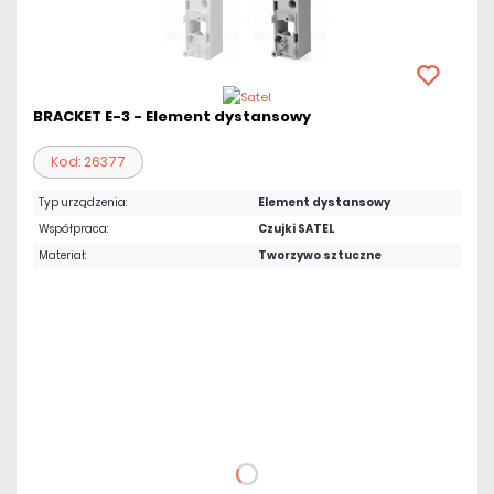
BRACKET E-3 - Element dystansowy
Kod: 26377
Typ urządzenia:
Element dystansowy
Współpraca:
Czujki SATEL
Materiał:
Tworzywo sztuczne
Warianty:
Biały
Szary
11,07 zł
netto: 9,00 zł