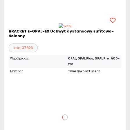
BRACKET E-OPAL-EX Uchwyt dystansowy sufitowo-
ścienny
Kod: 37826
Współpraca:
OPAL, OPAL Plus, OPAL Pro i AOD-
210
Materiał:
Tworzywo sztuczne
126,69 zł
netto: 103,00 zł
DO KOSZYKA