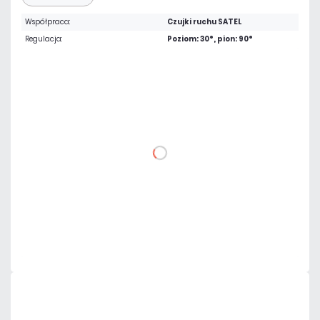
Współpraca:
Czujki ruchu SATEL
Regulacja:
Poziom: 30°, pion: 90°
17,22 zł
netto: 14,00 zł
DO KOSZYKA
Dodaj do porównania
Mało
Czas realizacji:
24h