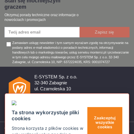
Stań się mocniejszym
graczem
Otrzymuj porady techniczne oraz informacje o
nowościach i promocjach
Zamawiam usługę newsletter i tym samym wyrażam zgodę na otrzymywanie na
podany adres e-mail wiadomości o poradach technicznych, informacji
handlowych lub o marketingu towarów, usług serwisu montersi.pl i przetwarzanie
w tym celu mojego adresu mailowego przez E-SYSTEM Sp. z o.o. 32-340
Zabagnie, ul. Czarnoleska 10, NIP: 6372224035, KRS: 0001074727
E-SYSTEM Sp. z o.o.
32-340 Zabagnie
ul. Czarnoleska 10
Firma czynna od poniedziałku do piątku w godzinach 8:00 –
17:00
32 644 11 50
Ta strona wykorzystuje pliki
sklep@montersi.pl
cookies
Zaakceptuj
wszystkie
cookies
Strona korzysta z plików cookies w
Wsparcie