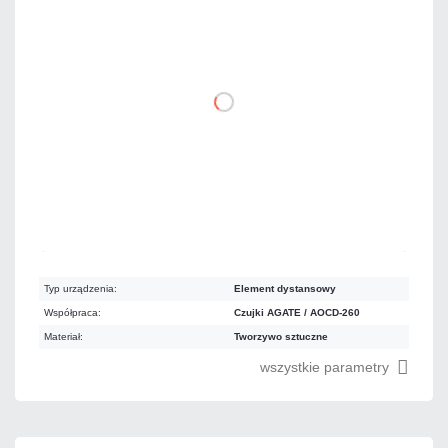
11,07 zł
netto: 9,00 zł
DO KOSZYKA
Mało
Czas realizacji:
24h
Typ urządzenia:
Element dystansowy
Współpraca:
Czujki AGATE / AOCD-260
Materiał:
Tworzywo sztuczne
wszystkie parametry