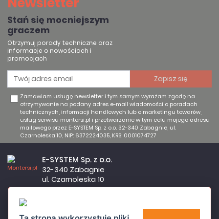
Newsletter
Stań się mocniejszym
graczem
Otrzymuj porady techniczne oraz
informacje o nowościach i
promocjach
Zamawiam usługę newsletter i tym samym wyrażam zgodę na
otrzymywanie na podany adres e-mail wiadomości o poradach
technicznych, informacji handlowych lub o marketingu towarów,
usług serwisu montersi.pl i przetwarzanie w tym celu mojego adresu
mailowego przez E-SYSTEM Sp. z o.o. 32-340 Zabagnie, ul.
Czarnoleska 10, NIP: 6372224035, KRS: 0001074727
E-SYSTEM Sp. z o.o.
32-340 Zabagnie
ul. Czarnoleska 10
Firma czynna od poniedziałku do piątku w godzinach 8:00 –
17:00
32 644 11 50
Ta strona wykorzystuje pliki