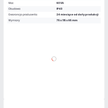
Moc:
60 VA
Obudowa:
IP43
Gwarancja producenta:
24 miesiące od daty produkcji
Wymiary:
75 x 115 x 65 mm
141,45 zł
netto: 115,00 zł
DO KOSZYKA
Dodaj do porównania
Dużo
Czas realizacji:
24h