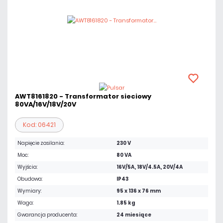
AWT8161820 - Transformator sieciowy
80VA/16V/18V/20V
Kod: 06421
Napięcie zasilania:
230 V
Moc:
80 VA
Wyjścia:
16V/5A, 18V/4.5A, 20V/4A
Obudowa:
IP43
Wymiary:
95 x 136 x 76 mm
Waga:
1.85 kg
Gwarancja producenta:
24 miesiące