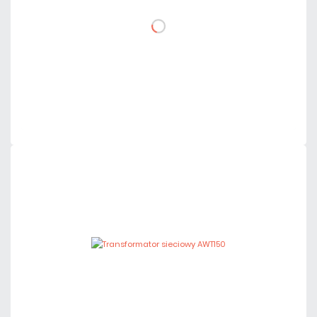
DO KOSZYKA
Dodaj do porównania
Mało
Czas realizacji:
24h