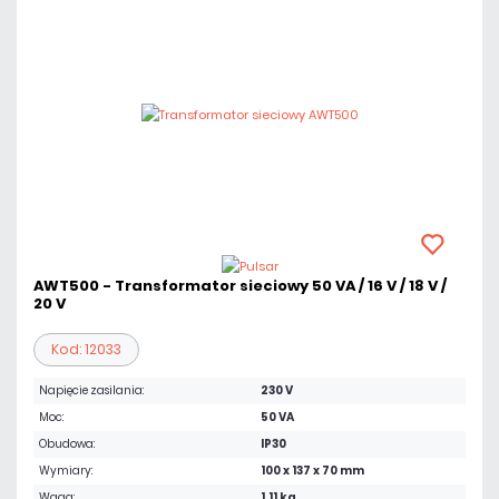
AWT500 - Transformator sieciowy 50 VA / 16 V / 18 V /
20 V
Kod: 12033
Napięcie zasilania:
230 V
Moc:
50 VA
Obudowa:
IP30
Wymiary:
100 x 137 x 70 mm
Waga:
1.11 kg