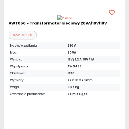
AWT050 - Transformator sieciowy 20VA/16V/18V
Kod: 01676
Napięcie zasilania:
230 V
Moc:
20 VA
Wyjścia:
16V / 1.2 A, 18V / 1 A
Współpraca:
AWO466
Obudowa:
IP20
Wymiary:
72 x 115 x 70 mm
Waga:
0.67 kg
Gwarancja producenta:
24 miesiące
63,96 zł
netto: 52,00 zł