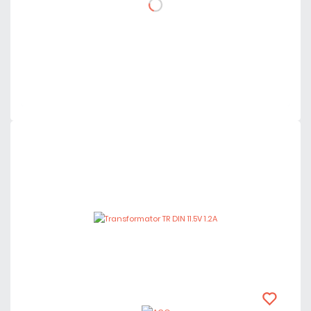
DO KOSZYKA
Dodaj do porównania
Dużo
Czas realizacji:
24h