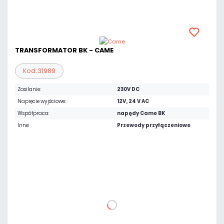
TRANSFORMATOR BK - CAME
Kod: 31989
Zasilanie:
230V DC
Napięcie wyjściowe:
12V, 24 V AC
Współpraca:
napędy Came BK
Inne:
Przewody przyłączeniowe
522,75 zł
netto: 425,00 zł
DO KOSZYKA