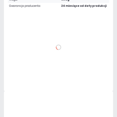
Gwarancja producenta:
24 miesiące od daty produkcji
156,21 zł
netto: 127,00 zł
DO KOSZYKA
Dodaj do porównania
Mało
Czas realizacji:
24h