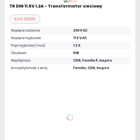
TR DIN 11.5V 1.2A - Transformator sieciowy
Kod: 23935
Napięcie zasilania:
230 V AC
Napięcie wyjściowe:
11.5 V AC
Prąd wyjściowy (max):
1.2 A
Obudowa:
DIN
Współpraca:
CDN, Familio P, Inspiro
Kompatybilność z serią:
Familio, CDN, Inspiro
91,02 zł
netto: 74,00 zł
DO KOSZYKA
Dodaj do porównania