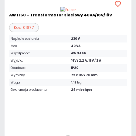
AWT150 - Transformator sieciowy 40VA/16V/18V
Kod: 01677
Napięcie zasilania:
230 V
Moc:
40 VA
Współpraca:
AWO466
Wyjścia:
16V / 2.2 A, 18V / 2 A
Obudowa:
IP20
Wymiary:
72 x 115 x 70 mm
Waga:
1.12 kg
Gwarancja producenta:
24 miesiące
89,79 zł
netto: 73,00 zł