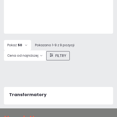
Dodaj do porównania
Na zamówienie
Czas realizacji:
72h
Pokaż
50
Pokazano 1-9 z 9 pozycji
FILTRY
Cena od najniższej
Transformatory