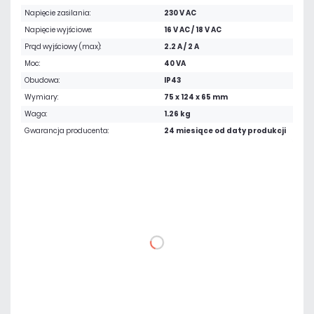
Napięcie zasilania:
230 V AC
Napięcie wyjściowe:
16 V AC / 18 V AC
Prąd wyjściowy (max):
2.2 A / 2 A
Moc:
40 VA
Obudowa:
IP43
Wymiary:
75 x 124 x 65 mm
Waga:
1.26 kg
Gwarancja producenta:
24 miesiące od daty produkcji
108,24 zł
netto: 88,00 zł
DO KOSZYKA
Dodaj do porównania
Na zamówienie