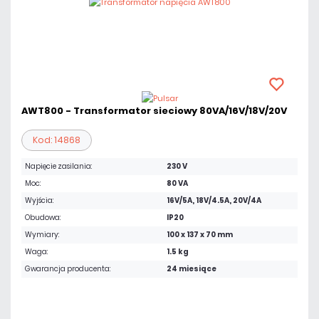
AWT800 - Transformator sieciowy 80VA/16V/18V/20V
Kod: 14868
Napięcie zasilania:
230 V
Moc:
80 VA
Wyjścia:
16V/5A, 18V/4.5A, 20V/4A
Obudowa:
IP20
Wymiary:
100 x 137 x 70 mm
Waga:
1.5 kg
Gwarancja producenta:
24 miesiące
195,57 zł