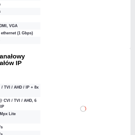
Dodaj do porównania
s
s
Na zamówienie
DMI, VGA
 ethernet (1 Gbps)
Czas realizacji:
48h
S
kanałowy
nałów IP
2 151,27 zł
netto: 1 749,00 zł
 / TVI / AHD / IP + 8x
 CVI / TVI / AHD, 6
IP
DO KOSZYKA
Mpx Lite
Dodaj do porównania
/s
/s