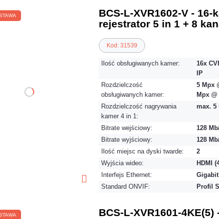
BCS-L-XVR1602-V - 16-
STAWA
rejestrator 5 in 1 + 8 ka
Kod: 31539
Ilość obsługiwanych kamer:
16x CVI
IP
Rozdzielczość
5 Mpx @
obsługiwanych kamer:
Mpx @ 
Rozdzielczość nagrywania
max. 5 
kamer 4 in 1:
Bitrate wejściowy:
128 Mb
Bitrate wyjściowy:
128 Mb
Ilość miejsc na dyski twarde:
2
Wyjścia wideo:
HDMI (
Interfejs Ethernet:
Gigabit
Standard ONVIF:
Profil 
BCS-L-XVR1601-4KE(5) -
STAWA