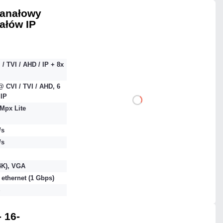
kanałowy
nałów IP
2 536,26 zł
netto: 2 062,00 zł
 / TVI / AHD / IP + 8x
 CVI / TVI / AHD, 6
IP
DO KOSZYKA
Mpx Lite
Dodaj do porównania
/s
/s
Mało
4K), VGA
 ethernet (1 Gbps)
Czas realizacji:
24h
S
 16-