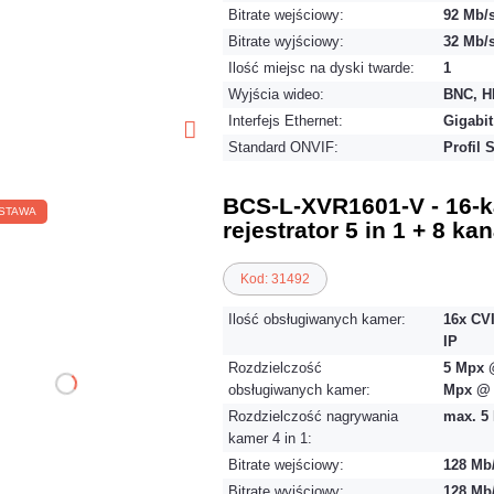
Bitrate wejściowy:
92 Mb/
Bitrate wyjściowy:
32 Mb/
Ilość miejsc na dyski twarde:
1
Wyjścia wideo:
BNC, H
Interfejs Ethernet:
Gigabit
Standard ONVIF:
Profil 
BCS-L-XVR1601-V - 16-
STAWA
rejestrator 5 in 1 + 8 ka
Kod: 31492
Ilość obsługiwanych kamer:
16x CVI
IP
Rozdzielczość
5 Mpx @
obsługiwanych kamer:
Mpx @ 
Rozdzielczość nagrywania
max. 5 
kamer 4 in 1:
Bitrate wejściowy:
128 Mb
Bitrate wyjściowy:
128 Mb