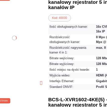
kanałowy rejestrator 5 i
kanałów IP
Kod: 40030
Ilość obsługiwanych kamer:
16x CVI
16x IP
Rozdzielczość
8 Mpx @
obsługiwanych kamer:
Mpx @ 
Rozdzielczość nagrywania
max. 8
kamer 4 in 1:
Bitrate wejściowy:
128 Mb
Bitrate wyjściowy:
128 Mb
Ilość miejsc na dyski twarde:
1
Wyjścia wideo:
HDMI (
Interfejs Ethernet:
Gigabit
Standard ONVIF:
Profil 
BCS-L-XVR1602-4KE(5) -
STAWA
kanałowy rejestrator 5 i