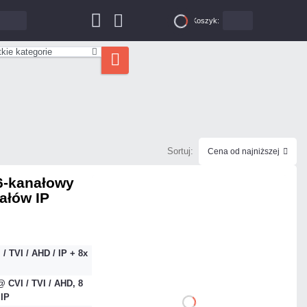
0,00 zł
Koszyk:
0
kie kategorie
Sortuj:
Cena od najniższej
6-kanałowy
nałów IP
639,60 zł
netto: 520,00 zł
 / TVI / AHD / IP + 8x
 CVI / TVI / AHD, 8
IP
DO KOSZYKA