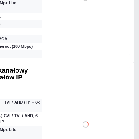
Mpx Lite
Dodaj do porównania
s
s
Mało
VGA
hernet (100 Mbps)
Czas realizacji:
24h
S
-kanałowy
nałów IP
2 012,28 zł
netto: 1 636,00 zł
 / TVI / AHD / IP + 8x
 CVI / TVI / AHD, 6
IP
DO KOSZYKA
Mpx Lite