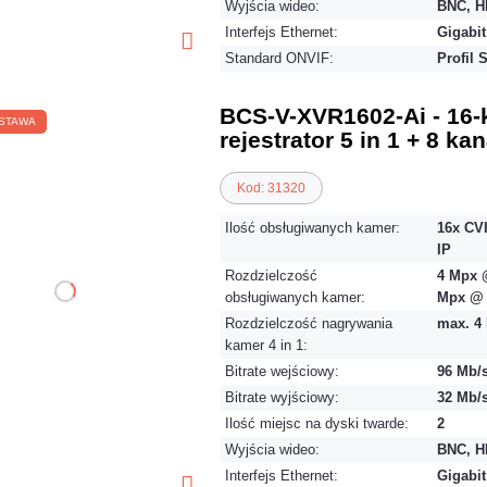
Wyjścia wideo:
BNC, H
Interfejs Ethernet:
Gigabit
Standard ONVIF:
Profil 
BCS-V-XVR1602-Ai - 16
STAWA
rejestrator 5 in 1 + 8 ka
Kod: 31320
Ilość obsługiwanych kamer:
16x CVI
IP
Rozdzielczość
4 Mpx @
obsługiwanych kamer:
Mpx @ 
Rozdzielczość nagrywania
max. 4 
kamer 4 in 1:
Bitrate wejściowy:
96 Mb/
Bitrate wyjściowy:
32 Mb/
Ilość miejsc na dyski twarde:
2
Wyjścia wideo:
BNC, H
Interfejs Ethernet:
Gigabit