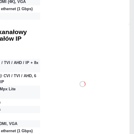
DMI (4K), VGA
 ethernet (1 Gbps)
Czas realizacji:
24h
S
-kanałowy
nałów IP
2 318,55 zł
netto: 1 885,00 zł
 / TVI / AHD / IP + 8x
 CVI / TVI / AHD, 6
IP
DO KOSZYKA
Mpx Lite
Dodaj do porównania
s
s
Mało
DMI, VGA
 ethernet (1 Gbps)
Czas realizacji:
24h