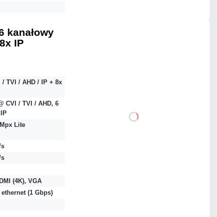
S
6 kanałowy
8x IP
2 480,91 zł
netto: 2 017,00 zł
 / TVI / AHD / IP + 8x
 CVI / TVI / AHD, 6
IP
DO KOSZYKA
Mpx Lite
Dodaj do porównania
/s
/s
Dużo
DMI (4K), VGA
 ethernet (1 Gbps)
Czas realizacji:
24h
S