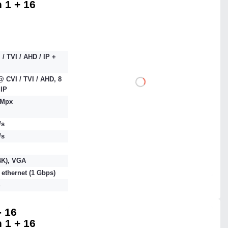
n 1 + 16
3 569,46 zł
netto: 2 902,00 zł
 / TVI / AHD / IP +
 CVI / TVI / AHD, 8
DO KOSZYKA
IP
 Mpx
Dodaj do porównania
/s
/s
Mało
4K), VGA
Czas realizacji:
24h
 ethernet (1 Gbps)
S
 16
n 1 + 16