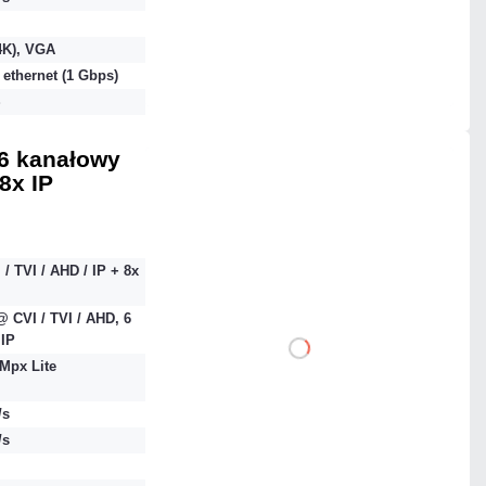
Mało
4K), VGA
 ethernet (1 Gbps)
Czas realizacji:
24h
S
6 kanałowy
8x IP
2 152,50 zł
netto: 1 750,00 zł
 / TVI / AHD / IP + 8x
 CVI / TVI / AHD, 6
IP
DO KOSZYKA
Mpx Lite
Dodaj do porównania
/s
/s
Dużo