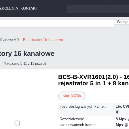
ZKOLENIA
KONTAKT
Wszyst
y Cyfrowe HD
Rejestratory 16 kanałowe
tory 16 kanałowe
Pokazano 1-11 z 11 pozycji
BCS-B-XVR1601(2.0) - 1
rejestrator 5 in 1 + 8 ka
Kod: 33788
Ilość obsługiwanych kamer:
16x CVI
IP
Rozdzielczość
5 Mpx @
obsługiwanych kamer:
Mpx @ 