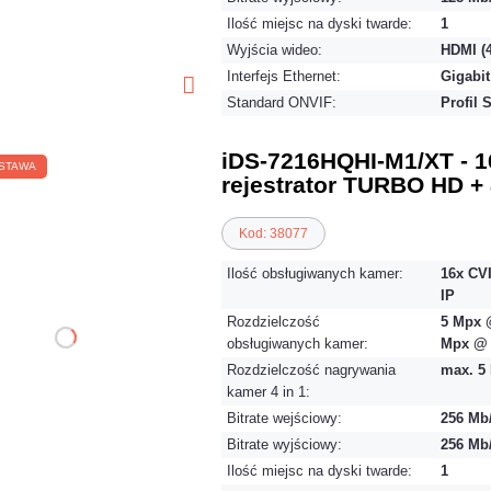
Ilość miejsc na dyski twarde:
1
Wyjścia wideo:
HDMI (
Interfejs Ethernet:
Gigabit
Standard ONVIF:
Profil 
iDS-7216HQHI-M1/XT - 1
STAWA
rejestrator TURBO HD + 
Kod: 38077
Ilość obsługiwanych kamer:
16x CVI
IP
Rozdzielczość
5 Mpx @
obsługiwanych kamer:
Mpx @ 
Rozdzielczość nagrywania
max. 5 
kamer 4 in 1:
Bitrate wejściowy:
256 Mb
Bitrate wyjściowy:
256 Mb
Ilość miejsc na dyski twarde:
1