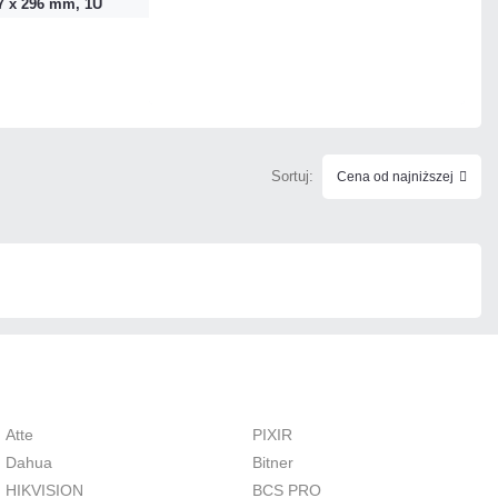
7 x 296 mm, 1U
Mało
Czas realizacji:
24h
Sortuj:
Cena od najniższej
Atte
PIXIR
Dahua
Bitner
HIKVISION
BCS PRO