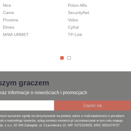
Nice
Polon-Alfa
Came
SecurityNet
Proxima
Vidos
Elmes
Cyfral
MIWI-URMET
TP-Link
jszym graczem
raz informacje o nowościach i promocjach
amym wyrażam zgodę na otrzymywanie na podany adres e-mail wiadomości o poradach
lub o marketingu towarów, usług serwisu montersi.pl i przetwarzanie w tym celu mojego
. z o.o. 32-340 Zabagnie, ul. Czarnoleska 10, NIP: 6372224035, KRS: 0001074727