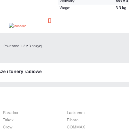
Wymiary:
483 x 4
Waga:
3.3 kg
Pokazano 1-3 z 3 pozycji
ze i tunery radiowe
Paradox
Laskomex
Takex
Fibaro
Crow
COMMAX