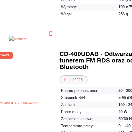
Wymiary:
190 x 
Waga:
256 g
CD-400UDAB - Odtwarza
STAWA
tunerem FM RDS oraz o
Bluetooth
Kod: 33025
Pasmo przenoszenia:
20 - 20
Stosunek S/N:
≥ 95 dB
Zasilanie:
100 - 2
Pobór mocy:
20 W
Zasilanie sieciowe:
50/60 H
Temperatura pracy:
0...+40