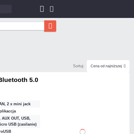
Sortuj:
Cena od najniższej
Bluetooth 5.0
579,00 zł
netto: 470,73 zł
N, 2 x mini jack
aplikaccja
, AUX OUT, USB,
cro USB (zasilanie)
roUSB