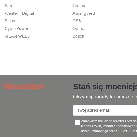
Satel
Gazex
Western Digital
Alarmguard
Pulsar
CSB
CyberPower
Optex
MEAN WELL
Bosch
Newsletter
Stań się mocnie
Otrzymuj porady techniczne o
Zamawiam usługę newsletter i tym s
technicznych, informacji handlowych 
adresu mailowego przez E-SYSTEM Sp