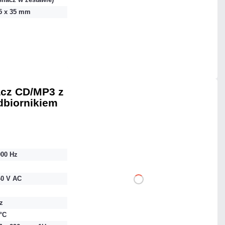
Dodaj do porównania
75 x 35 mm
Na zamówienie
Czas realizacji:
4 dni
cz CD/MP3 z
dbiornikiem
3 896,64 zł
netto: 3 168,00 zł
000 Hz
40 V AC
DO KOSZYKA
z
Dodaj do porównania
 °C