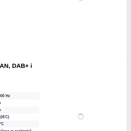
DO KOSZYKA
Dodaj do porównania
Na zamówienie
Czas realizacji:
4 dni
LAN, DAB+ i
880,07 zł
netto: 715,50 zł
000 Hz
e
e
(IEC)
DO KOSZYKA
 °C
silacz w zestawie)