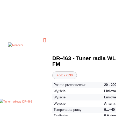
DR-463 - Tuner radia W
FM
Kod: 27130
Pasmo przenoszenia:
20 - 20
Wyjścia:
Liniow
Wyjście:
Liniow
Wejście:
Antena 
Temperatura pracy:
0...+40
Zasilanie:
5 V (za