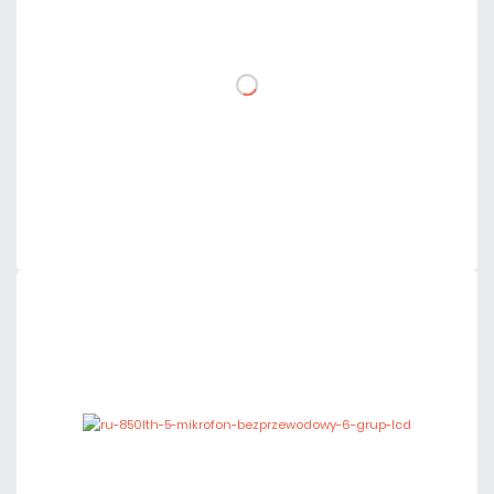
DO KOSZYKA
Dodaj do porównania
Mało
Czas realizacji:
24h