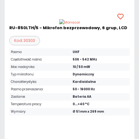
RU-850LTH/5 - Mikrofon bezprzewodowy, 6 grup, LCD
Kod: 30303
Pasmo:
UHF
Częstotliwość nośna:
506 - 542 MHz
Moc nadajnika:
10 / 50 mW
Typ mikrofonu:
Dynamiczny
Charakterystyka:
Kardioidalna
Pasmo przenoszenia:
50 - 16000 Hz
Zasilanie:
Bateria AA
Temperatura pracy:
0...+40 °C
Wymiary:
Ø 51 mm x 269 mm
968,58 zł
netto: 787,46 zł