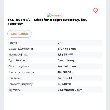
TXS-606HT/2 - Mikrofon bezprzewodowy, 800
kanałów
Kod: 23656
Pasmo:
UHF
Częstotliwość nośna:
672 - 692 MHz
Moc nadajnika:
2,5 / 25 mW
Typ mikrofonu:
Dynamiczny
Charakterystyka:
Kardioidalna
Pasmo przenoszenia:
30 - 18000 Hz
Zasilanie:
Bateria AA
Temperatura pracy:
0...+40 °C
Wymiary:
Ø 51 mm x 265 mm
608,80 zł
netto: 494,96 zł