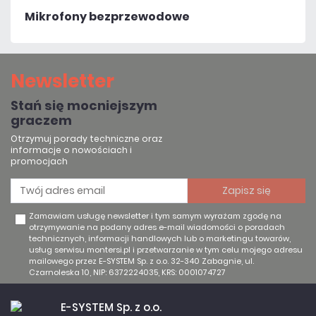
Mikrofony bezprzewodowe
Newsletter
Stań się mocniejszym
graczem
Otrzymuj porady techniczne oraz
informacje o nowościach i
promocjach
Zamawiam usługę newsletter i tym samym wyrażam zgodę na
otrzymywanie na podany adres e-mail wiadomości o poradach
technicznych, informacji handlowych lub o marketingu towarów,
usług serwisu montersi.pl i przetwarzanie w tym celu mojego adresu
mailowego przez E-SYSTEM Sp. z o.o. 32-340 Zabagnie, ul.
Czarnoleska 10, NIP: 6372224035, KRS: 0001074727
E-SYSTEM Sp. z o.o.