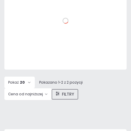
DO KOSZYKA
Dodaj do porównania
Na zamówienie
Czas realizacji:
4 dni
Pokaż
20
Pokazano 1-2 z 2 pozycji
FILTRY
Cena od najniższej