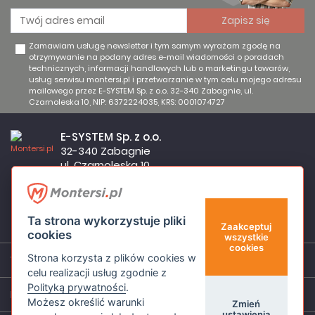
Zamawiam usługę newsletter i tym samym wyrażam zgodę na
otrzymywanie na podany adres e-mail wiadomości o poradach
technicznych, informacji handlowych lub o marketingu towarów,
usług serwisu montersi.pl i przetwarzanie w tym celu mojego adresu
mailowego przez E-SYSTEM Sp. z o.o. 32-340 Zabagnie, ul.
Czarnoleska 10, NIP: 6372224035, KRS: 0001074727
E-SYSTEM Sp. z o.o.
32-340 Zabagnie
ul. Czarnoleska 10
Firma czynna od poniedziałku do piątku w godzinach 8:00 –
17:00
32 644 11 50
Ta strona wykorzystuje pliki
sklep@montersi.pl
Zaakceptuj
cookies
wszystkie
cookies
Strona korzysta z plików cookies w
Wsparcie
celu realizacji usług zgodnie z
Polityką prywatności
.
Informacje
Możesz określić warunki
Zmień
ustawienia