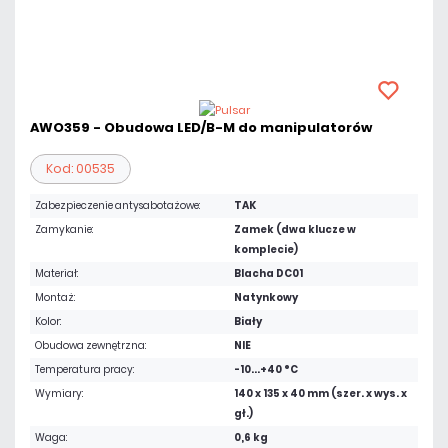
AWO359 - Obudowa LED/B-M do manipulatorów
Kod: 00535
Zabezpieczenie antysabotażowe:
TAK
Zamykanie:
Zamek (dwa klucze w
komplecie)
Materiał:
Blacha DC01
Montaż:
Natynkowy
Kolor:
Biały
Obudowa zewnętrzna:
NIE
Temperatura pracy:
-10...+40 °C
Wymiary:
140 x 135 x 40 mm (szer. x wys. x
gł.)
Waga:
0,6 kg