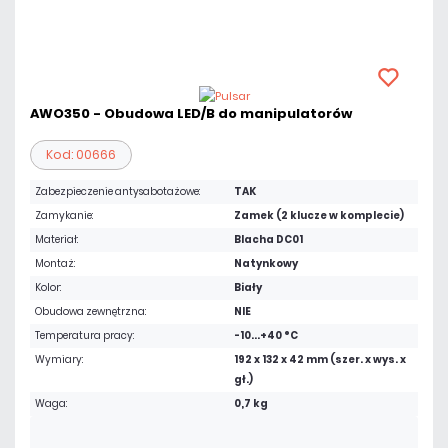
AWO350 - Obudowa LED/B do manipulatorów
Kod: 00666
Zabezpieczenie antysabotażowe:
TAK
Zamykanie:
Zamek (2 klucze w komplecie)
Materiał:
Blacha DC01
Montaż:
Natynkowy
Kolor:
Biały
Obudowa zewnętrzna:
NIE
Temperatura pracy:
-10...+40 °C
Wymiary:
192 x 132 x 42 mm (szer. x wys. x
gł.)
Waga:
0,7 kg