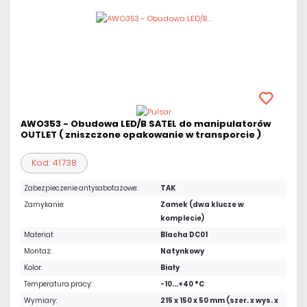
AWO353 - Obudowa LED/B SATEL do manipulatorów
OUTLET ( zniszczone opakowanie w transporcie )
Kod: 41738
Zabezpieczenie antysabotażowe:
TAK
Zamykanie:
Zamek (dwa klucze w
komplecie)
Materiał:
Blacha DC01
Montaż:
Natynkowy
Kolor:
Biały
Temperatura pracy:
-10...+40 °C
Wymiary:
215 x 150 x 50 mm (szer. x wys. x