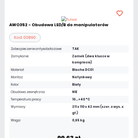
AWO352 - Obudowa LED/B do manipulatorów
Kod: 00890
Zabezpieczenie antysabotażowe:
TAK
Zamykanie:
Zamek (dwa klucze w
komplecie)
Materiał:
Blacha DC01
Montaż:
Natynkowy
Kolor:
Biały
Obudowa zewnętrzna:
NIE
Temperatura pracy:
10...+40 °C
Wymiary:
211 x 110 x 42 mm (szer. x wys. x
gł.)
Waga:
0,65 kg
99,63 zł