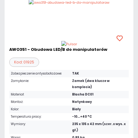
AWO351 - Obudowa LED/B do manipulatorów
Kod: 01925
Zabezpieczenie antysabotażowe:
TAK
Zamykanie:
Zamek (dwa klucze w
komplecie)
Materiał:
Blacha DC01
Montaż:
Natynkowy
Kolor:
Biały
Temperatura pracy:
-10...+40 °C
Wymiary:
235 x 135 x 42 mm (szer. x wys. x
gł.)
Waga:
0,85 kg