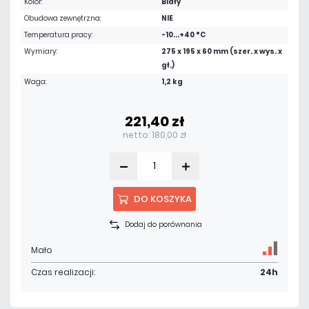
Kolor:
Biały
Obudowa zewnętrzna:
NIE
Temperatura pracy:
-10...+40 °C
Wymiary:
275 x 195 x 60 mm (szer. x wys. x
gł.)
Waga:
1,2 kg
221,40 zł
netto: 180,00 zł
DO KOSZYKA
Dodaj do porównania
Mało
Czas realizacji:
24h