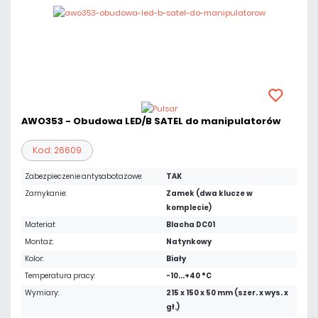
AWO353 - Obudowa LED/B SATEL do manipulatorów
Kod: 26609
Zabezpieczenie antysabotażowe:
TAK
Zamykanie:
Zamek (dwa klucze w
komplecie)
Materiał:
Blacha DC01
Montaż:
Natynkowy
Kolor:
Biały
Temperatura pracy:
-10...+40 °C
Wymiary:
215 x 150 x 50 mm (szer. x wys. x
gł.)