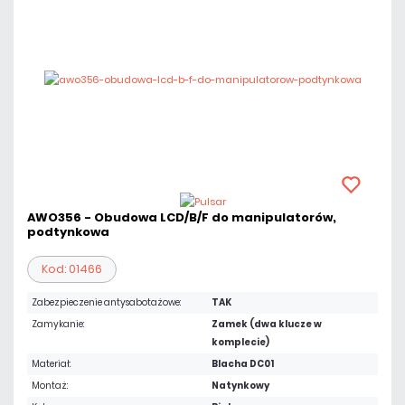
AWO356 - Obudowa LCD/B/F do manipulatorów,
podtynkowa
Kod: 01466
Zabezpieczenie antysabotażowe:
TAK
Zamykanie:
Zamek (dwa klucze w
komplecie)
Materiał:
Blacha DC01
Montaż:
Natynkowy