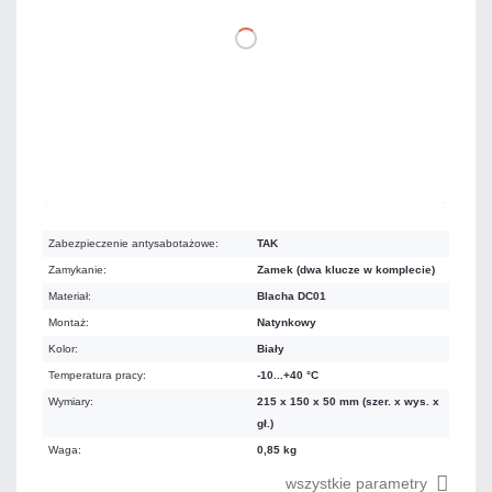
DO KOSZYKA
Mało
Czas realizacji:
24h
Zabezpieczenie antysabotażowe:
TAK
Zamykanie:
Zamek (dwa klucze w komplecie)
Materiał:
Blacha DC01
Montaż:
Natynkowy
Kolor:
Biały
Temperatura pracy:
-10...+40 °C
Wymiary:
215 x 150 x 50 mm (szer. x wys. x
gł.)
Waga:
0,85 kg
wszystkie parametry