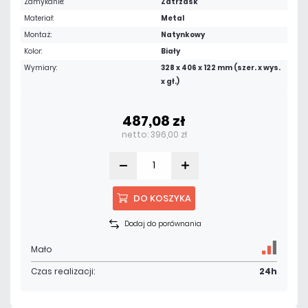
Zamykanie:
Zatrzask
Materiał:
Metal
Montaż:
Natynkowy
Kolor:
Biały
Wymiary:
328 x 406 x 122 mm (szer. x wys.
x gł.)
487,08 zł
netto: 396,00 zł
DO KOSZYKA
Dodaj do porównania
Mało
Czas realizacji:
24h