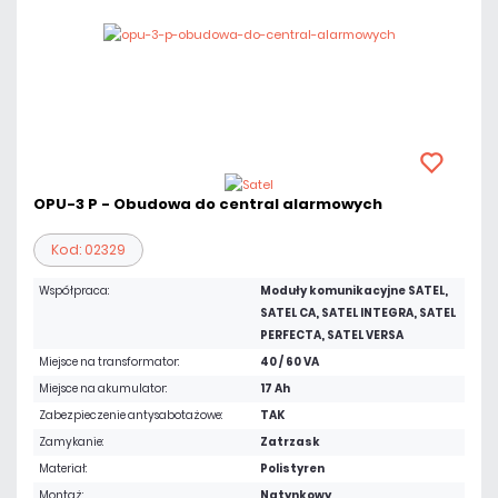
OPU-3 P - Obudowa do central alarmowych
Kod: 02329
Współpraca:
Moduły komunikacyjne SATEL,
SATEL CA, SATEL INTEGRA, SATEL
PERFECTA, SATEL VERSA
Miejsce na transformator:
40 / 60 VA
Miejsce na akumulator:
17 Ah
Zabezpieczenie antysabotażowe:
TAK
Zamykanie:
Zatrzask
Materiał:
Polistyren
Montaż:
Natynkowy