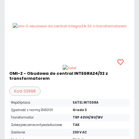
OMI-2 - Obudowa do central INTEGRA24/32 z
transformatorem
Kod: 02998
Współpraca:
SATEL INTEGRA
Zgodność z normą EN50131:
Grade 3
Transformator:
TRP 40VA/16V/18V
Zabezpieczenie antysabotażowe:
TAK
Zasilanie:
230 V AC