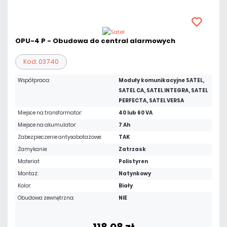
OPU-4 P - Obudowa do central alarmowych
Kod: 03740
Współpraca:
Moduły komunikacyjne SATEL,
SATEL CA, SATEL INTEGRA, SATEL
PERFECTA, SATEL VERSA
Miejsce na transformator:
40 lub 60 VA
Miejsce na akumulator:
7 Ah
Zabezpieczenie antysabotażowe:
TAK
Zamykanie:
Zatrzask
Materiał:
Polistyren
Montaż:
Natynkowy
Kolor:
Biały
Obudowa zewnętrzna:
NIE
118,08 zł