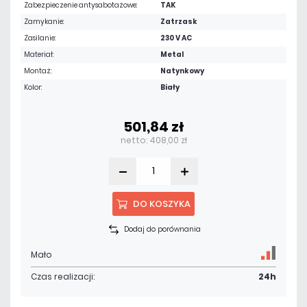
Zabezpieczenie antysabotażowe:
TAK
Zamykanie:
Zatrzask
Zasilanie:
230 V AC
Materiał:
Metal
Montaż:
Natynkowy
Kolor:
Biały
501,84 zł
netto: 408,00 zł
DO KOSZYKA
Dodaj do porównania
Mało
Czas realizacji:
24h