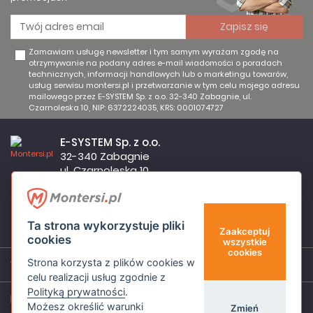
Zamawiam usługę newsletter i tym samym wyrażam zgodę na
otrzymywanie na podany adres e-mail wiadomości o poradach
technicznych, informacji handlowych lub o marketingu towarów,
usług serwisu montersi.pl i przetwarzanie w tym celu mojego adresu
mailowego przez E-SYSTEM Sp. z o.o. 32-340 Zabagnie, ul.
Czarnoleska 10, NIP: 6372224035, KRS: 0001074727
E-SYSTEM Sp. z o.o.
32-340 Zabagnie
ul. Czarnoleska 10
Firma czynna od poniedziałku do piątku w godzinach 8:00 –
17:00
32 644 11 50
Ta strona wykorzystuje pliki
sklep@montersi.pl
Zaakceptuj
cookies
wszystkie
cookies
Strona korzysta z plików cookies w
Wsparcie
celu realizacji usług zgodnie z
Polityką prywatności
.
Informacje
Możesz określić warunki
Zmień