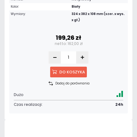
Kolor:
Biały
Wymiary:
324 x 382 x 108 mm (szer. x wys.
x gł.)
199,26 zł
netto: 162,00 zł
DO KOSZYKA
Dodaj do porównania
Dużo
Czas realizacji:
24h