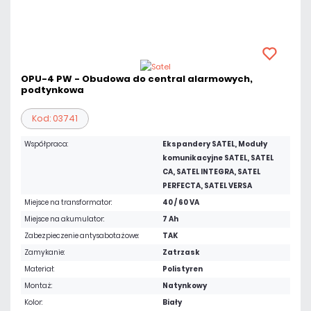
OPU-4 PW - Obudowa do central alarmowych,
podtynkowa
Kod: 03741
Współpraca:
Ekspandery SATEL, Moduły
komunikacyjne SATEL, SATEL
CA, SATEL INTEGRA, SATEL
PERFECTA, SATEL VERSA
Miejsce na transformator:
40 / 60 VA
Miejsce na akumulator:
7 Ah
Zabezpieczenie antysabotażowe:
TAK
Zamykanie:
Zatrzask
Materiał:
Polistyren
Montaż:
Natynkowy
Kolor:
Biały