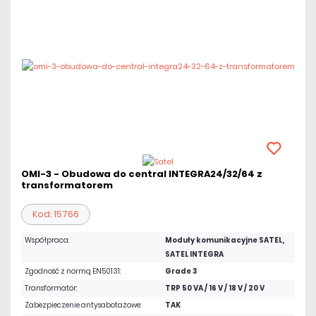
OMI-3 - Obudowa do central INTEGRA24/32/64 z
transformatorem
Kod: 15766
Współpraca:
Moduły komunikacyjne SATEL,
SATEL INTEGRA
Zgodność z normą EN50131:
Grade 3
Transformator:
TRP 50 VA / 16 V / 18 V / 20 V
Zabezpieczenie antysabotażowe:
TAK