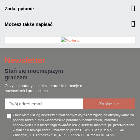
zadaj pytanie
możesz także napisać
Newsletter
Stań się mocniejszym
graczem
Otrzymuj porady techniczne oraz informacje o
nowościach i promocjach
Zamawiam usługę newsletter i tym samym wyrażam zgodę na otrzymywanie na
podany adres e-mail wiadomości o poradach technicznych, informacji
handlowych lub o marketingu towarów, usług serwisu montersi.pl i przetwarzanie
w tym celu mojego adresu mailowego przez E-SYSTEM Sp. z o.o. 32-340
Zabagnie, ul. Czarnoleska 10, NIP: 6372224035, KRS: 0001074727