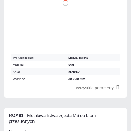
DO KOSZYKA
Na zamówienie
Czas realizacji:
6 dni
Typ urządzenia:
Listwa zębata
Materiał:
Stal
Kolor:
srebrny
Wymiary:
30 x 30 mm
wszystkie parametry
ROA81
- Metalowa listwa zębata M6 do bram
przesuwnych