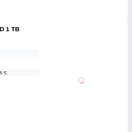
Czas realizacji:
24h
D 1 TB
783,51 zł
netto: 637,00 zł
85 °C
DO KOSZYKA
Dodaj do porównania
Mało
Czas realizacji:
24h