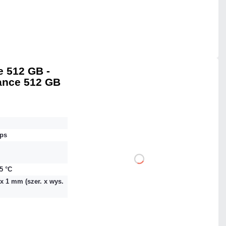
Mało
Czas realizacji:
24h
 512 GB -
ance 512 GB
644,52 zł
netto: 524,00 zł
ps
DO KOSZYKA
85 °C
 x 1 mm (szer. x wys.
Dodaj do porównania
Mało