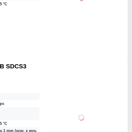
DO KOSZYKA
85 °C
Dodaj do porównania
Mało
Czas realizacji:
24h
GB SDCS3
181,94 zł
netto: 147,92 zł
ps
DO KOSZYKA
85 °C
 x 1 mm (szer. x wys.