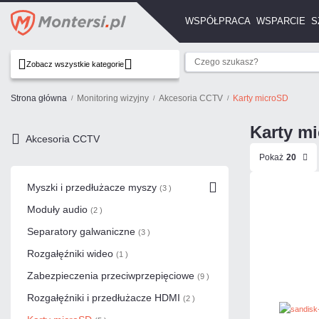
WSPÓŁPRACA
WSPARCIE
S
Zobacz wszystkie kategorie
Strona główna
Monitoring wizyjny
Akcesoria CCTV
Karty microSD
Karty m
Akcesoria CCTV
Pokaż
20
Myszki i przedłużacze myszy
(3 )
Moduły audio
(2 )
Separatory galwaniczne
(3 )
Rozgałęźniki wideo
(1 )
Zabezpieczenia przeciwprzepięciowe
(9 )
Rozgałęźniki i przedłużacze HDMI
(2 )