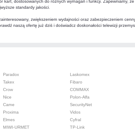
ór kart, dostosowanych do różnych wymagań i funkcji. Zapewniamy, że
jwyższe standardy jakości.
ś zainteresowany, zwiększeniem wydajności oraz zabezpieczeniem cenn
prawdź naszą ofertę już dziś i doświadcz doskonałości telewizji przem
Paradox
Laskomex
Takex
Fibaro
Crow
COMMAX
Nice
Polon-Alfa
Came
SecurityNet
Proxima
Vidos
Elmes
Cyfral
MIWI-URMET
TP-Link