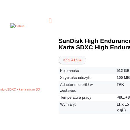
SanDisk High Endurance
Karta SDXC High Endur
Kod: 41584
Pojemność:
512 GB
Szybkość odczytu:
100 MB
Adapter microSD w
TAK
zestawie:
Temperatura pracy:
-40...+
Wymiary:
11 x 15
x gł.)