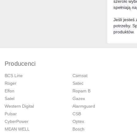
szeroki wyb
spełniają na
Jeśli jeste
potrzeby. S
produktów.
Producenci
BCS Line
Camsat
Roger
Satec
Elfon
Ropam B
Satel
Gazex
Western Digital
Alarmguard
Pulsar
CSB
CyberPower
Optex
MEAN WELL
Bosch