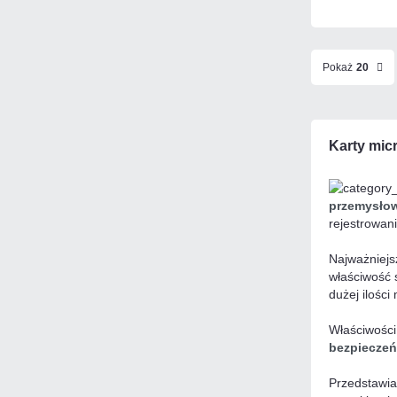
Pokaż
20
Karty mic
przemysło
rejestrowan
Najważniejs
właściwość 
dużej ilośc
Właściwości
bezpiecze
Przedstawia