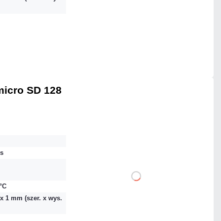
Dodaj do porównania
Mało
Czas realizacji:
24h
micro SD 128
183,27 zł
netto: 149,00 zł
s
DO KOSZYKA
 °C
 x 1 mm (szer. x wys.
Dodaj do porównania