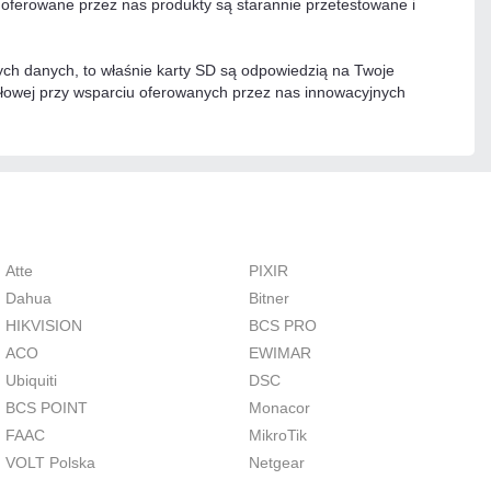
 oferowane przez nas produkty są starannie przetestowane i
ych danych, to właśnie karty SD są odpowiedzią na Twoje
ysłowej przy wsparciu oferowanych przez nas innowacyjnych
Atte
PIXIR
Dahua
Bitner
HIKVISION
BCS PRO
ACO
EWIMAR
Ubiquiti
DSC
BCS POINT
Monacor
FAAC
MikroTik
VOLT Polska
Netgear