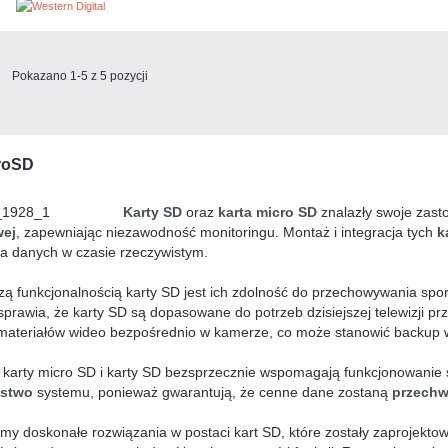
Pokazano 1-5 z 5 pozycji
roSD
Karty SD
oraz
karta micro SD
znalazły swoje zast
wej
, zapewniając niezawodność monitoringu. Montaż i integracja tych
k
ia danych w czasie rzeczywistym.
zą funkcjonalnością karty SD jest ich zdolność do przechowywania spore
sprawia, że karty SD są dopasowane do potrzeb dzisiejszej telewizji 
i materiałów wideo bezpośrednio w kamerze, co może stanowić backup w
 karty micro SD i karty SD bezsprzecznie wspomagają funkcjonowanie
ństwo
systemu, ponieważ gwarantują, że cenne dane zostaną
przechw
my doskonałe rozwiązania w postaci kart SD, które zostały zaprojektow