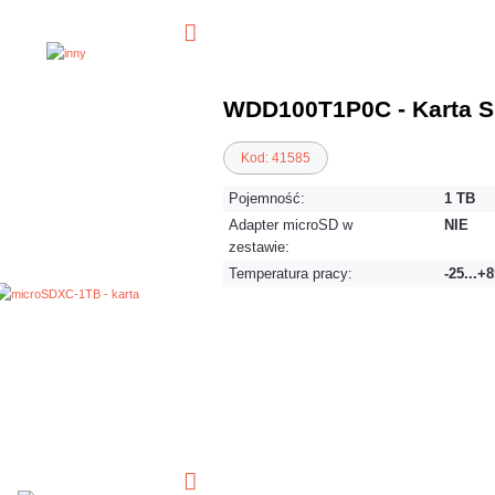
WDD100T1P0C - Karta S
Kod: 41585
Pojemność:
1 TB
Adapter microSD w
NIE
zestawie:
Temperatura pracy:
-25...+