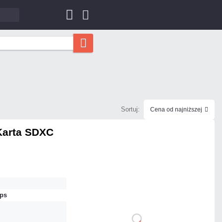
Sortuj:
Cena od najniższej
 Karta SDXC
158,67 zł
netto: 129,00 zł
ps