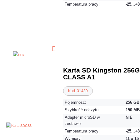
Temperatura pracy:
-25...+
Karta SD Kingston 256
CLASS A1
Kod: 31439
Pojemność:
256 GB
Szybkość odczytu:
150 MB
Adapter microSD w
NIE
zestawie:
Temperatura pracy:
-25...+
Wymiary:
11 x 15