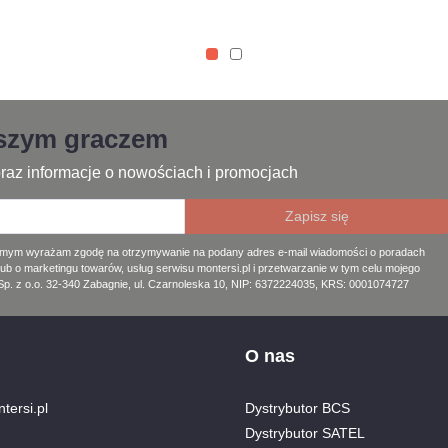
jszym graczem
raz informacje o nowościach i promocjach
amym wyrażam zgodę na otrzymywanie na podany adres e-mail wiadomości o poradach
lub o marketingu towarów, usług serwisu montersi.pl i przetwarzanie w tym celu mojego
. z o.o. 32-340 Zabagnie, ul. Czarnoleska 10, NIP: 6372224035, KRS: 0001074727
O nas
tersi.pl
Dystrybutor BCS
Dystrybutor SATEL