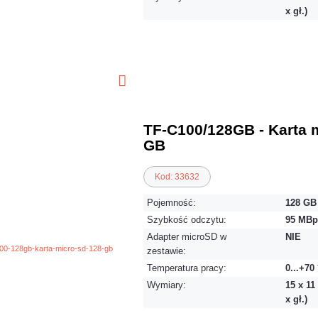
x gł.)
TF-C100/128GB - Karta 
GB
Kod: 33632
Pojemność:
128 GB
Szybkość odczytu:
95 MBp
Adapter microSD w
NIE
zestawie:
Temperatura pracy:
0...+70
Wymiary:
15 x 11
x gł.)