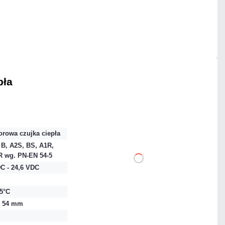
Mało
Czas realizacji:
24h
pła
226,32 zł
netto: 184,00 zł
orowa czujka ciepła
 B, A2S, BS, A1R,
R wg. PN-EN 54-5
DO KOSZYKA
C - 24,6 VDC
Dodaj do porównania
65°C
x 54 mm
Mało