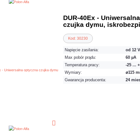
DUR-40Ex - Uniwersalna
czujka dymu, iskrobezp
Kod: 30230
Napięcie zasilania:
od 12 V
Max pobór prądu:
60 µA
Temperatura pracy:
-25 ... 
Wymiary:
⌀115 m
Gwarancja producenta:
24 mie