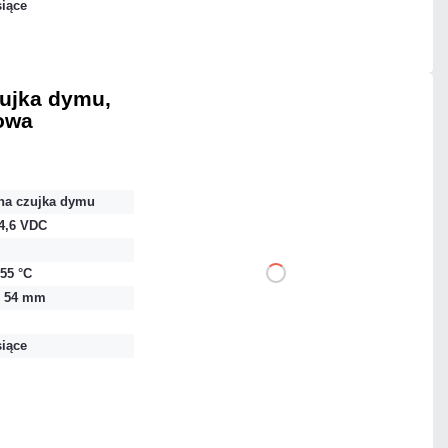
siące
Czas realizacji:
24h
ujka dymu,
owa
271,83 zł
netto: 221,00 zł
na czujka dymu
24,6 VDC
+55 °C
DO KOSZYKA
x 54 mm
Dodaj do porównania
siące
Mało
Czas realizacji:
24h