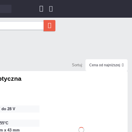
Sortuj:
Cena od najniższej
ptyczna
157,44 zł
netto: 128,00 zł
 do 28 V
+55°C
m x 43 mm