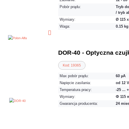
Pobór prądu:
Tryb d
/ tryb 
Wymiary:
Ø 115 
Waga:
0.15 kg
DOR-40 - Optyczna czu
Kod: 19365
Max pobór prądu:
60 µA
Napięcie zasilania:
od 12 V
Temperatura pracy:
-25 ... 
Wymiary:
Ф 115 
Gwarancja producenta:
24 mie