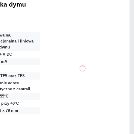
jka dymu
Warianty:
Czarny
Biały
walna,
2 167,26 zł
cjonalna i liniowa
netto: 1 762,00 zł
 dymu
24 V DC
 5 mA
 TF5 oraz TF8
nie adresu
DO KOSZYKA
yczne z centrali
Dodaj do porównania
+55°C
 przy 40°C
28 x 79 mm
Mało
Czas realizacji:
24h