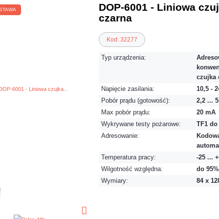
DOP-6001 - Liniowa czu
STAWA
czarna
Kod: 32277
Typ urządzenia:
Adreso
konwen
czujka
Napięcie zasilania:
10,5 - 
Pobór prądu (gotowość):
2,2 ...
Max pobór prądu:
20 mA
Wykrywane testy pożarowe:
TF1 do
Adresowanie:
Kodowa
automat
Temperatura pracy:
-25 ... 
Wilgotność względna:
do 95%
Wymiary:
84 x 1