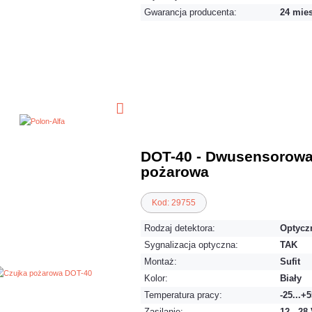
Gwarancja producenta:
24 mie
DOT-40 - Dwusensorowa
pożarowa
Kod: 29755
Rodzaj detektora:
Optyczn
Sygnalizacja optyczna:
TAK
Montaż:
Sufit
Kolor:
Biały
Temperatura pracy:
-25...+
Zasilanie:
12 - 28