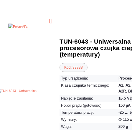
TUN-6043 - Uniwersalna
procesorowa czujka cie
(temperatury)
Kod: 33838
Typ urządzenia:
Proces
Klasa czujnika termicznego:
A1, A2,
A2R, B
Napięcie zasilania:
16,5 VD
Pobór prądu (gotowość):
150 µA
Temperatura pracy:
-25 ... 
Wymiary:
Ф 115 
Waga:
200 g