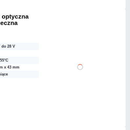
 optyczna
ieczna
392,37 zł
netto: 319,00 zł
 do 28 V
+55°C
m x 43 mm
DO KOSZYKA
siące
Dodaj do porównania
Mało
Czas realizacji:
24h