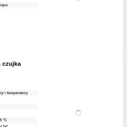
DO KOSZYKA
siące
Dodaj do porównania
Na zamówienie
Czas realizacji:
4 dni
 czujka
215,25 zł
netto: 175,00 zł
y i temperatury
DO KOSZYKA
55 °C
 V DC