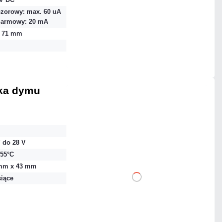
Dodaj do porównania
ozorowy: max. 60 uA
alarmowy: 20 mA
x 71 mm
Mało
Czas realizacji:
24h
jka dymu
220,17 zł
netto: 179,00 zł
 do 28 V
+55°C
mm x 43 mm
siące
DO KOSZYKA
Dodaj do porównania