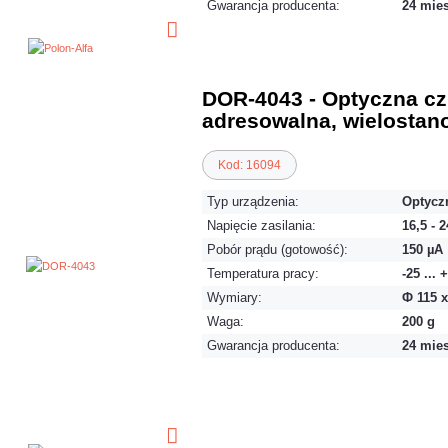
Gwarancja producenta:
24 mie
DOR-4043 - Optyczna cz
adresowalna, wielostan
Kod: 16094
Typ urządzenia:
Optycz
Napięcie zasilania:
16,5 - 
Pobór prądu (gotowość):
150 µA
Temperatura pracy:
-25 ... 
Wymiary:
Ф 115 
Waga:
200 g
Gwarancja producenta:
24 mie