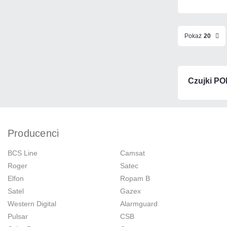
Pokaż
20
Czujki P
Producenci
BCS Line
Camsat
Roger
Satec
Elfon
Ropam B
Satel
Gazex
Western Digital
Alarmguard
Pulsar
CSB