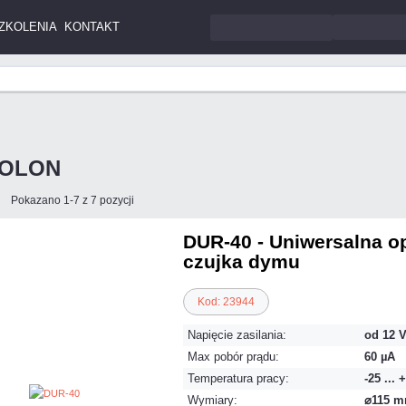
ZKOLENIA
KONTAKT
POLON
Pokazano 1-7 z 7 pozycji
DUR-40 - Uniwersalna o
czujka dymu
Kod: 23944
Napięcie zasilania:
od 12 V
Max pobór prądu:
60 µA
Temperatura pracy:
-25 ... 
Wymiary:
⌀115 m