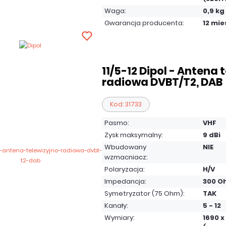
Waga:
0,9 kg
Gwarancja producenta:
12 mie
11/5-12 Dipol - Antena 
radiowa DVBT/T2, DAB
Kod: 31733
Pasmo:
VHF
Zysk maksymalny:
9 dBi
Wbudowany
NIE
wzmacniacz:
Polaryzacja:
H/V
Impedancja:
300 O
Symetryzator (75 Ohm):
TAK
Kanały:
5 - 12
Wymiary:
1690 x