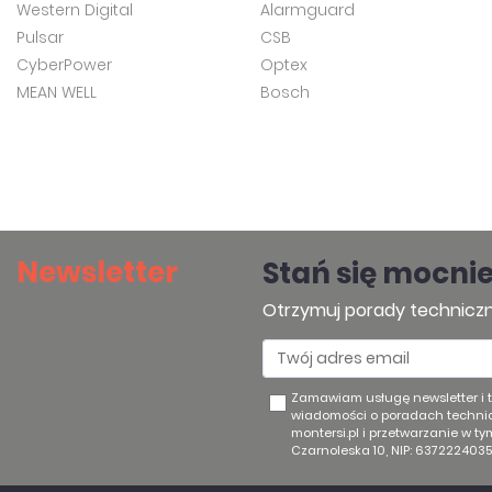
Western Digital
Alarmguard
Pulsar
CSB
CyberPower
Optex
MEAN WELL
Bosch
Newsletter
Stań się mocni
Otrzymuj porady techniczn
Zamawiam usługę newsletter i
wiadomości o poradach technic
montersi.pl i przetwarzanie w t
Czarnoleska 10, NIP: 6372224035