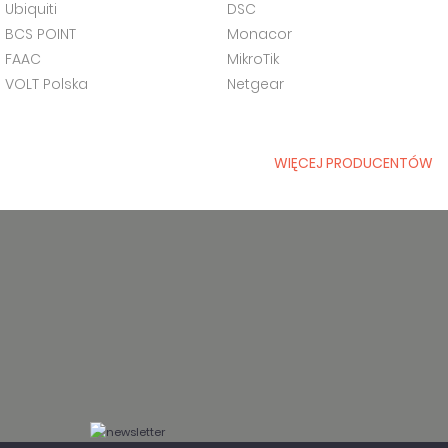
Ubiquiti
DSC
BCS POINT
Monacor
FAAC
MikroTik
VOLT Polska
Netgear
WIĘCEJ PRODUCENTÓW