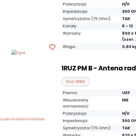
Polaryzacja:
H/V
Impedancja:
300 O
Symetryzator (75 Ohm):
TAK
Kanały:
5 - 12
Wymiary:
800 x 
(szer. 
Waga:
0,63 k
1RUZ PM B - Antena ra
Kod: 18189
Pasmo:
UKF
Wbudowany
NIE
wzmacniacz:
Polaryzacja:
H/V
Impedancja:
300 O
Symetryzator (75 Ohm):
TAK
Wymiary:
570 x