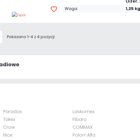
(szer. 
Waga:
1,25 k
Pokazano 1-4 z 4 pozycji
radiowe
Paradox
Laskomex
Takex
Fibaro
Crow
COMMAX
Nice
Polon-Alfa