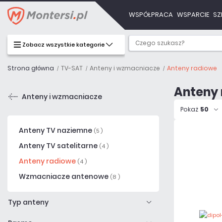
WSPÓŁPRACA
WSPARCIE
SZ
Zobacz wszystkie kategorie
Strona główna
TV-SAT
Anteny i wzmacniacze
Anteny radiowe
Anteny
Anteny i wzmacniacze
Pokaż
50
Anteny TV naziemne
(5 )
Anteny TV satelitarne
(4 )
Anteny radiowe
(4 )
Wzmacniacze antenowe
(8 )
Typ anteny