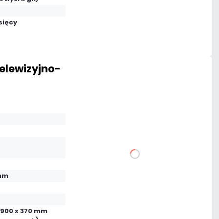
Mało
sięcy
Czas realizacji:
24h
telewizyjno-
110,70 zł
netto: 90,00 zł
DO KOSZYKA
hm
Dodaj do porównania
 900 x 370 mm
Na zamówienie