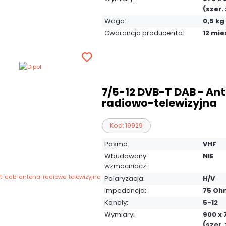
(szer. 
Waga:
0,5 kg
Gwarancja producenta:
12 mie
7/5-12 DVB-T DAB - An
radiowo-telewizyjna
Kod: 19929
Pasmo:
VHF
Wbudowany
NIE
wzmacniacz:
Polaryzacja:
H/V
Impedancja:
75 Oh
Kanały:
5-12
Wymiary:
900 x 
(szer. 