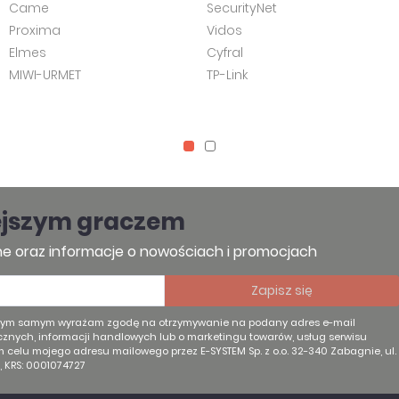
Came
SecurityNet
Proxima
Vidos
Elmes
Cyfral
MIWI-URMET
TP-Link
ejszym graczem
e oraz informacje o nowościach i promocjach
 tym samym wyrażam zgodę na otrzymywanie na podany adres e-mail
znych, informacji handlowych lub o marketingu towarów, usług serwisu
ym celu mojego adresu mailowego przez E-SYSTEM Sp. z o.o. 32-340 Zabagnie, ul.
, KRS: 0001074727