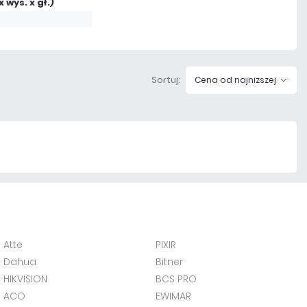
x wys. x gł.)
Czas realizacji:
72h
g
Sortuj:
Cena od najniższej
Atte
PIXIR
Dahua
Bitner
HIKVISION
BCS PRO
ACO
EWIMAR