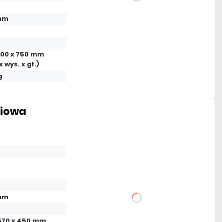
DO KOSZYKA
hm
Dodaj do porównania
100 x 750 mm
Mało
x wys. x gł.)
Czas realizacji:
24h
g
diowa
61,50 zł
netto: 50,00 zł
hm
DO KOSZYKA
 570 x 450 mm