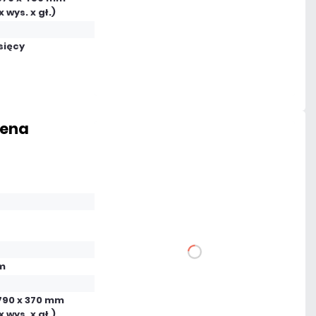
Dodaj do porównania
x wys. x gł.)
sięcy
Mało
Czas realizacji:
24h
tena
79,95 zł
netto: 65,00 zł
DO KOSZYKA
m
Dodaj do porównania
790 x 370 mm
x wys. x gł.)