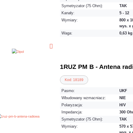
Symetryzator (75 Ohm):
TAK
Kanały:
5 - 12
Wymiary:
800 x 1
wys. x g
Waga:
0,63 kg
1RUZ PM B - Antena rad
Kod: 18189
Pasmo:
UKF
Wbudowany wzmacniacz:
NIE
Polaryzacja:
H/V
Impedancja:
300 O
Symetryzator (75 Ohm):
TAK
Wymiary:
570 x 5
wys. x g