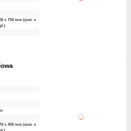
DO KOSZYKA
Dodaj do porównania
00 x 750 mm (szer. x
ł.)
Mało
Czas realizacji:
24h
iowa
61,50 zł
netto: 50,00 zł
hm
DO KOSZYKA
70 x 450 mm (szer. x
ł.)