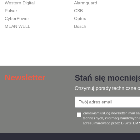
Western Digital
Alarmguard
Pulsar
CSB
CyberPower
Optex
MEAN WELL
Bosch
Newsletter
Stań się mocnie
Otrzymuj porady techniczne o
Zamawiam usługę newsletter i tym s
technicznych, informacji handlowych 
adresu mailowego przez E-SYSTEM Sp