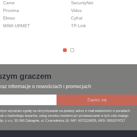
Came
SecurityNet
Proxima
Vidos
Elmes
Cyfral
MIWI-URMET
TP-Link
jszym graczem
raz informacje o nowościach i promocjach
amym wyrażam zgodę na otrzymywanie na podany adres e-mail wiadomości o poradach
lub o marketingu towarów, usług serwisu montersi.pl i przetwarzanie w tym celu mojego
. z o.o. 32-340 Zabagnie, ul. Czarnoleska 10, NIP: 6372224035, KRS: 0001074727