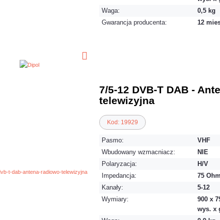
Waga:
0,5 kg
Gwarancja producenta:
12 mie
7/5-12 DVB-T DAB - Ant
telewizyjna
Kod: 19929
Pasmo:
VHF
Wbudowany wzmacniacz:
NIE
Polaryzacja:
H/V
Impedancja:
75 Oh
Kanały:
5-12
Wymiary:
900 x 7
wys. x g