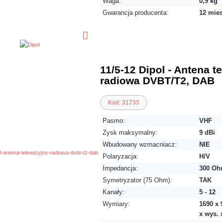
Waga:
0,9 kg
Gwarancja producenta:
12 mie
11/5-12 Dipol - Antena t
radiowa DVBT/T2, DAB
Kod: 31733
Pasmo:
VHF
Zysk maksymalny:
9 dBi
Wbudowany wzmacniacz:
NIE
Polaryzacja:
H/V
Impedancja:
300 O
Symetryzator (75 Ohm):
TAK
Kanały:
5 - 12
Wymiary:
1690 x 
x wys. x