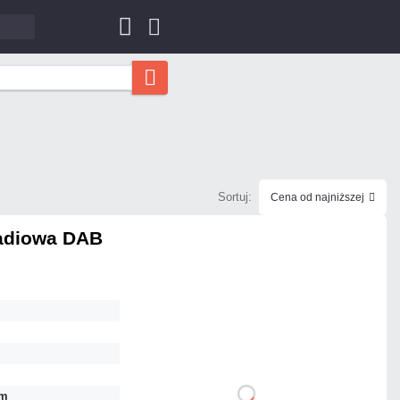
Sortuj:
Cena od najniższej
radiowa DAB
60,00 zł
netto: 48,78 zł
hm