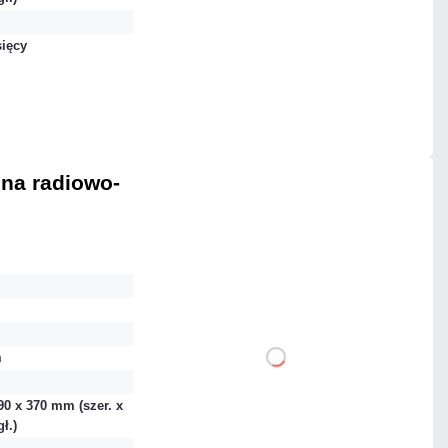
Dodaj do porównania
sięcy
Mało
Czas realizacji:
24h
ena radiowo-
79,95 zł
netto: 65,00 zł
m
DO KOSZYKA
90 x 370 mm (szer. x
Dodaj do porównania
ł.)