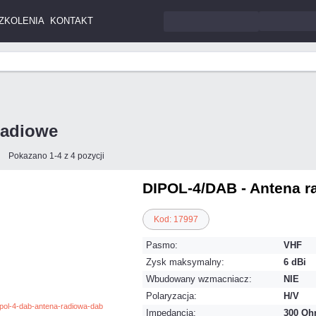
ZKOLENIA
KONTAKT
radiowe
Pokazano 1-4 z 4 pozycji
DIPOL-4/DAB - Antena 
Kod: 17997
Pasmo:
VHF
Zysk maksymalny:
6 dBi
Wbudowany wzmacniacz:
NIE
Polaryzacja:
H/V
Impedancja:
300 O