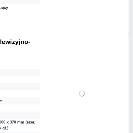
sięcy
Mało
Czas realizacji:
24h
elewizyjno-
110,70 zł
netto: 90,00 zł
DO KOSZYKA
hm
Dodaj do porównania
900 x 370 mm (szer.
 gł.)
Na zamówienie