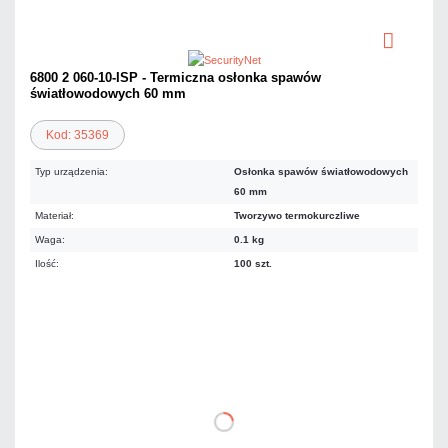
6800 2 060-10-ISP - Termiczna osłonka spawów
światłowodowych 60 mm
Kod: 35369
Typ urządzenia:
Osłonka spawów światłowodowych
60 mm
Materiał:
Tworzywo termokurczliwe
Waga:
0.1 kg
Ilość:
100 szt.
55,35 zł
netto: 45,00 zł
DO KOSZYKA