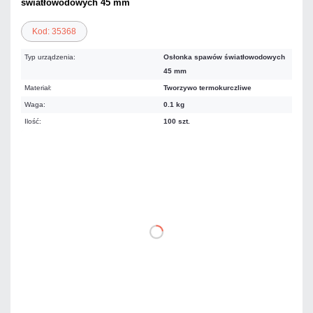
światłowodowych 45 mm
Kod: 35368
Typ urządzenia:
Osłonka spawów światłowodowych
45 mm
Materiał:
Tworzywo termokurczliwe
Waga:
0.1 kg
Ilość:
100 szt.
55,84 zł
netto: 45,40 zł
DO KOSZYKA
Dodaj do porównania
Mało