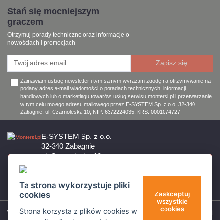
Stań się mocniejszym
graczem
Otrzymuj porady techniczne oraz informacje o
nowościach i promocjach
Zamawiam usługę newsletter i tym samym wyrażam zgodę na otrzymywanie na
podany adres e-mail wiadomości o poradach technicznych, informacji
handlowych lub o marketingu towarów, usług serwisu montersi.pl i przetwarzanie
w tym celu mojego adresu mailowego przez E-SYSTEM Sp. z o.o. 32-340
Zabagnie, ul. Czarnoleska 10, NIP: 6372224035, KRS: 0001074727
E-SYSTEM Sp. z o.o.
32-340 Zabagnie
ul. Czarnoleska 10
Firma czynna od poniedziałku do piątku w godzinach 8:00 – 17:00
32 644 11 50
Ta strona wykorzystuje pliki
sklep@montersi.pl
cookies
Zaakceptuj
wszystkie
cookies
Strona korzysta z plików cookies w
Wsparcie