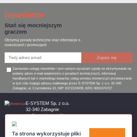
Newsletter
Stań się mocniejszym
graczem
Otrzymuj porady techniczne oraz informacje o
nowościach i promocjach
Zamawiam usługę newsletter i tym samym wyrażam zgodę na otrzymywanie na
podany adres e-mail wiadomości o poradach technicznych, informacji
handlowych lub o marketingu towarów, usług serwisu montersi.pl i przetwarzanie
w tym celu mojego adresu mailowego przez E-SYSTEM Sp. z o.o. 32-340
Zabagnie, ul. Czarnoleska 10, NIP: 6372224035, KRS: 0001074727
E-SYSTEM Sp. z o.o.
32-340 Zabagnie
ul. Czarnoleska 10
Firma czynna od poniedziałku do piątku w godzinach 8:00 – 17:00
32 644 11 50
Ta strona wykorzystuje pliki
sklep@montersi.pl