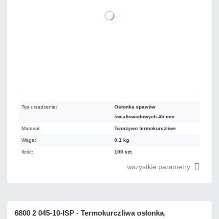
DO KOSZYKA
Mało
Czas realizacji:
24h
Typ urządzenia:
Osłonka spawów
światłowodowych 45 mm
Materiał:
Tworzywo termokurczliwe
Waga:
0.1 kg
Ilość:
100 szt.
wszystkie parametry
6800 2 045-10-ISP
-
Termokurczliwa osłonka
,