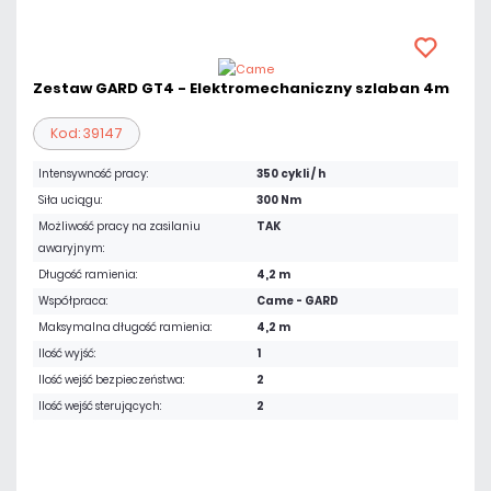
Zestaw GARD GT4 - Elektromechaniczny szlaban 4m
Kod: 39147
Intensywność pracy:
350 cykli / h
Siła uciągu:
300 Nm
Możliwość pracy na zasilaniu
TAK
awaryjnym:
Długość ramienia:
4,2 m
Współpraca:
Came - GARD
Maksymalna długość ramienia:
4,2 m
Ilość wyjść:
1
Ilość wejść bezpieczeństwa:
2
Ilość wejść sterujących:
2
7 779,75 zł
netto: 6 325,00 zł