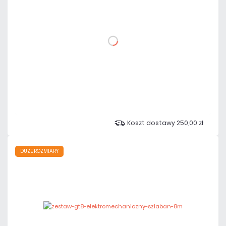
DO KOSZYKA
Dodaj do porównania
Na zamówienie
Czas realizacji:
4 dni
Koszt dostawy 250,00 zł
DUŻE ROZMIARY