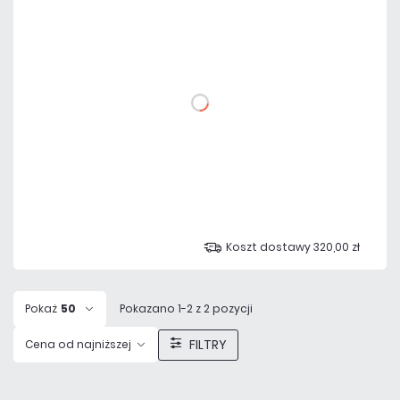
9 956,85 zł
netto: 8 095,00 zł
DO KOSZYKA
Dodaj do porównania
Na zamówienie
Czas realizacji:
72h
Koszt dostawy 320,00 zł
Pokaż
50
Pokazano 1-2 z 2 pozycji
FILTRY
Cena od najniższej