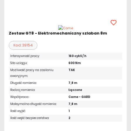
Zestaw GT8 - Elektromechaniczny szlaban 8m
Kod: 39154
Intensywność pracy:
160 cykli / h
Siła uciągu:
600 Nm
Możliwość pracy na zasilaniu
TAK
awaryjnym:
Długość ramienia:
7,8 m
Rodzaj ramienia:
Łączone
Współpraca:
Came - GARD
Maksymalna długość ramienia:
7,8 m
Ilość wyjść:
1
Ilość wejść bezpieczeństwa:
2