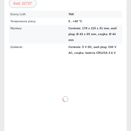
Kod: 32737
Sceny LUA:
TAK
Temperatura pracy:
0...+40 °C
Wymiary:
Centrala: 178 x 110 x 31 mm, wall
plug: Ø 43 x 65 mm, czujka: Ø 44
mm
Zasilanie:
Centrala: 5 V DC, wall plug: 230 V
AC, czujka: bateria CR123A 3.6 V
2 699,00 zł
netto: 2 194,31 zł
DO KOSZYKA
Dodaj do porównania
Dużo