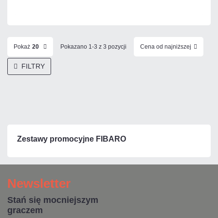
Czas realizacji:
24h
Pokaż
20
Pokazano 1-3 z 3 pozycji
Cena od najniższej
FILTRY
Zestawy promocyjne FIBARO
Newsletter
Stań się mocniejszym
graczem