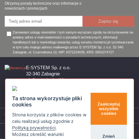
Otrzymuj porady techniczne oraz informacje o
nowościach i promocjach
Zamawiam usługę newsletter i tym samym wyrażam zgodę na otrzymywanie na
podany adres e-mail wiadomości o poradach technicznych, informacji
handlowych lub o marketingu towarów, usług serwisu montersi.pl i przetwarzanie
w tym celu mojego adresu mailowego przez E-SYSTEM Sp. z o.o. 32-340
Zabagnie, ul. Czarnoleska 10, NIP: 6372224035, KRS: 0001074727
E-SYSTEM Sp. z o.o.
32-340 Zabagnie
ul. Czarnoleska 10
Firma czynna od poniedziałku do piątku w godzinach 8:00 – 17:00
32 644 11 50
Ta strona wykorzystuje pliki
sklep@montersi.pl
cookies
Zaakceptuj
wszystkie
cookies
Strona korzysta z plików cookies w
Wsparcie
celu realizacji usług zgodnie z
Polityką prywatności
.
Informacje
Możesz określić warunki
Zmień