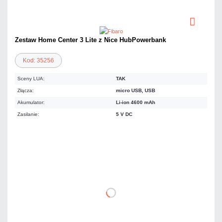
Zestaw Home Center 3 Lite z Nice HubPowerbank
Kod: 35256
Sceny LUA:
TAK
Złącza:
micro USB, USB
Akumulator:
Li-ion 4600 mAh
Zasilanie:
5 V DC
1 122,99 zł
netto: 913,00 zł
DO KOSZYKA
Dodaj do porównania