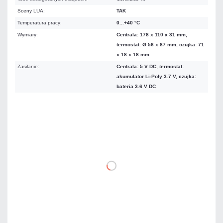
Sceny LUA:
TAK
Temperatura pracy:
0...+40 °C
Wymiary:
Centrala: 178 x 110 x 31 mm,
termostat: Ø 56 x 87 mm, czujka: 71
x 18 x 18 mm
Zasilanie:
Centrala: 5 V DC, termostat:
akumulator Li-Poly 3.7 V, czujka:
bateria 3.6 V DC
2 999,00 zł
netto: 2 438,21 zł
DO KOSZYKA
Dodaj do porównania
Dużo