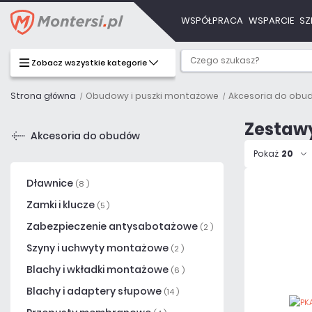
WSPÓŁPRACA
WSPARCIE
SZ
Zobacz wszystkie kategorie
Strona główna
Obudowy i puszki montażowe
Akcesoria do obu
Zestaw
Akcesoria do obudów
Pokaż
20
Dławnice
(8 )
Zamki i klucze
(5 )
Zabezpieczenie antysabotażowe
(2 )
Szyny i uchwyty montażowe
(2 )
Blachy i wkładki montażowe
(6 )
Blachy i adaptery słupowe
(14 )