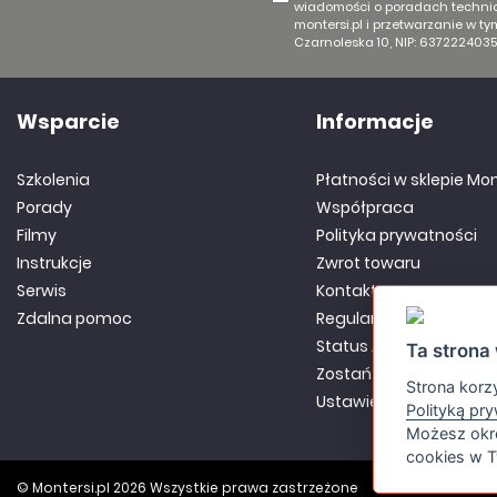
wiadomości o poradach technic
montersi.pl i przetwarzanie w t
Czarnoleska 10, NIP: 6372224035
Wsparcie
Informacje
Szkolenia
Płatności w sklepie Mon
Porady
Współpraca
Filmy
Polityka prywatności
Instrukcje
Zwrot towaru
Serwis
Kontakt
Zdalna pomoc
Regulamin
Status Aktywnego Part
Ta strona 
Zostań Partnerem
Strona korzy
Ustawienia Cookies
Polityką pr
Możesz okre
cookies w T
© Montersi.pl 2026 Wszystkie prawa zastrzeżone