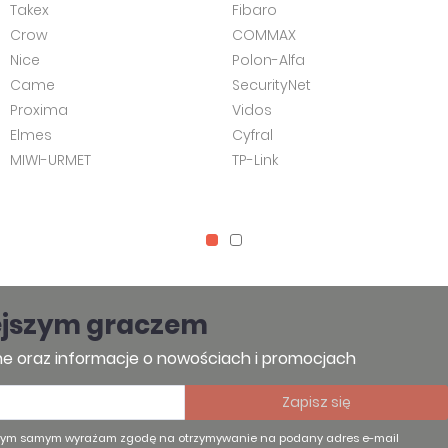
Takex
Fibaro
Crow
COMMAX
Nice
Polon-Alfa
Came
SecurityNet
Proxima
Vidos
Elmes
Cyfral
MIWI-URMET
TP-Link
ejszym graczem
e oraz informacje o nowościach i promocjach
 tym samym wyrażam zgodę na otrzymywanie na podany adres e-mail