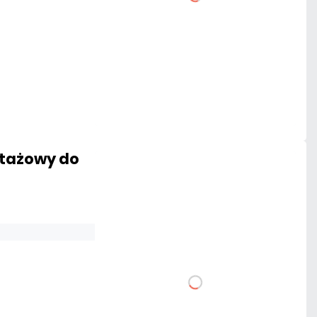
DO KOSZYKA
Dodaj do porównania
Na zamówienie
Czas realizacji:
72h
ntażowy do
34,44 zł
netto: 28,00 zł
DO KOSZYKA