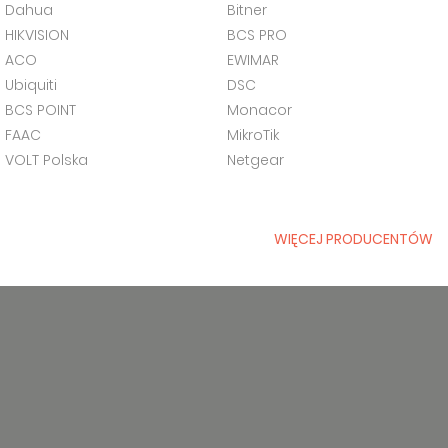
Dahua
Bitner
HIKVISION
BCS PRO
ACO
EWIMAR
Ubiquiti
DSC
BCS POINT
Monacor
FAAC
MikroTik
VOLT Polska
Netgear
WIĘCEJ PRODUCENTÓW