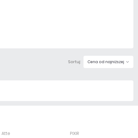
Dodaj do porównania
Na zamówienie
Czas realizacji:
72h
Sortuj:
Cena od najniższej
Atte
PIXIR