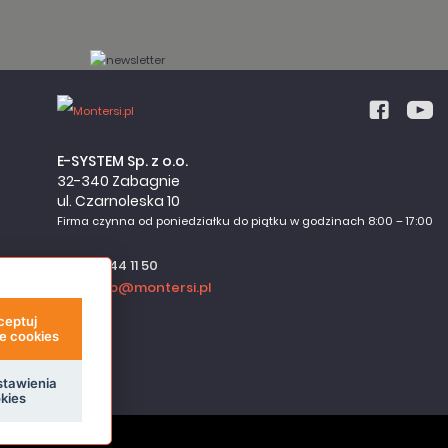
E-SYSTEM Sp. z o.o.
32-340 Zabagnie
ul. Czarnoleska 10
Firma czynna od poniedziałku do piątku w godzinach 8:00 – 17:00
32 644 11 50
sklep@montersi.pl
ceptuj
e cookies
stawienia
kies