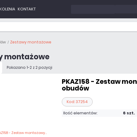
KOLENIA
KONTAKT
dów
Zestawy montażowe
y montażowe
Pokazano 1-2 z 2 pozycji
PKAZ158 - Zestaw mo
obudów
Kod: 37254
Ilość elementów:
6 szt.