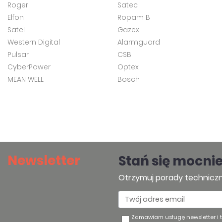
Roger
Satec
Elfon
Ropam B
Satel
Gazex
Western Digital
Alarmguard
Pulsar
CSB
CyberPower
Optex
MEAN WELL
Bosch
Newsletter
Stań się mocni
Otrzymuj porady techniczn
Zamawiam usługę newsletter i