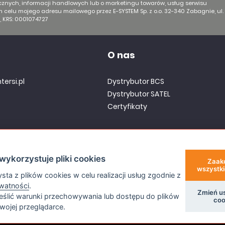
znych, informacji handlowych lub o marketingu towarów, usług serwisu
ym celu mojego adresu mailowego przez E-SYSTEM Sp. z o.o. 32-340 Zabagnie, ul.
, KRS: 0001074727
O nas
tersi.pl
Dystrybutor BCS
Dystrybutor SATEL
Certyfikaty
nera
wykorzystuje pliki cookies
Zaak
wszystki
sta z plików cookies w celu realizacji usług zgodnie z
ywatności
.
Zmień u
ślić warunki przechowywania lub dostępu do plików
coo
wojej przeglądarce.