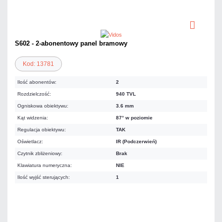
S602 - 2-abonentowy panel bramowy
Kod: 13781
Ilość abonentów:
2
Rozdzielczość:
940 TVL
Ogniskowa obiektywu:
3.6 mm
Kąt widzenia:
87° w poziomie
Regulacja obiektywu:
TAK
Oświetlacz:
IR (Podczerwień)
Czytnik zbliżeniowy:
Brak
Klawiatura numeryczna:
NIE
Ilość wyjść sterujących:
1
984,00 zł
netto: 800,00 zł