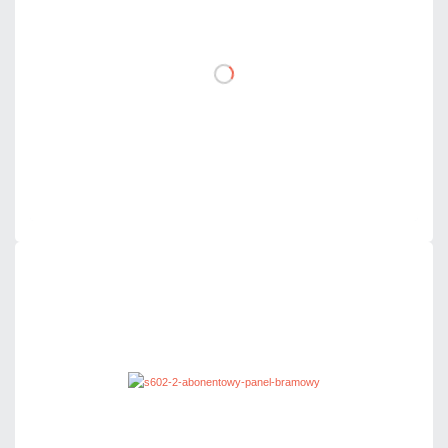
DO KOSZYKA
Dodaj do porównania
Mało
Czas realizacji:
24h