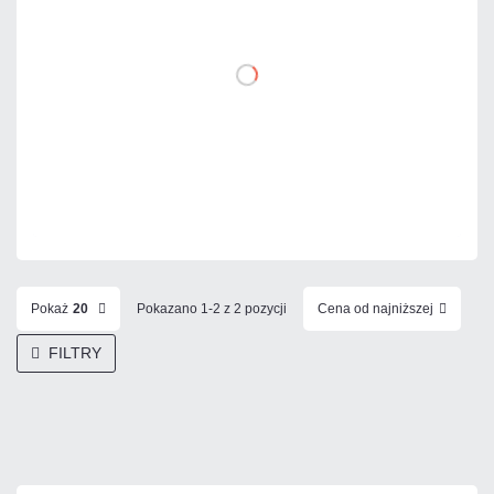
DO KOSZYKA
Dodaj do porównania
Mało
Czas realizacji:
24h
Pokaż
20
Pokazano 1-2 z 2 pozycji
Cena od najniższej
FILTRY