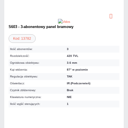
S603 - 3-abonentowy panel bramowy
Kod: 13782
Ilość abonentów:
3
Rozdzielczość:
420 TVL
Ogniskowa obiektywu:
3.6 mm
Kąt widzenia:
87° w poziomie
Regulacja obiektywu:
TAK
Oświetlacz:
IR (Podczerwień)
Czytnik zbliżeniowy:
Brak
Klawiatura numeryczna:
NIE
Ilość wyjść sterujących:
1
984,00 zł
netto: 800,00 zł