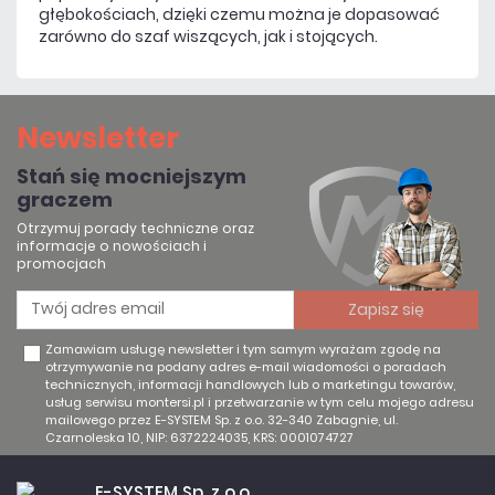
głębokościach, dzięki czemu można je dopasować
zarówno do szaf wiszących, jak i stojących.
Newsletter
Stań się mocniejszym
graczem
Otrzymuj porady techniczne oraz
informacje o nowościach i
promocjach
Zamawiam usługę newsletter i tym samym wyrażam zgodę na
otrzymywanie na podany adres e-mail wiadomości o poradach
technicznych, informacji handlowych lub o marketingu towarów,
usług serwisu montersi.pl i przetwarzanie w tym celu mojego adresu
mailowego przez E-SYSTEM Sp. z o.o. 32-340 Zabagnie, ul.
Czarnoleska 10, NIP: 6372224035, KRS: 0001074727
E-SYSTEM Sp. z o.o.