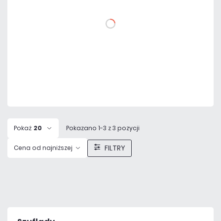
DO KOSZYKA
Dodaj do porównania
Dużo
Czas realizacji:
24h
Pokaż
20
Pokazano 1-3 z 3 pozycji
FILTRY
Cena od najniższej