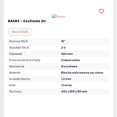
RASR2 - Szuflada 2U
Kod: 10124
Rozmiar RACK:
19"
Wysokość RACK:
2 U
Głębokość:
300 mm
Przeznaczenie szuflady:
Uniwersalna
Mocowanie:
Doczołowe
Materiał:
Blacha walcowana na zimno
Grubość blachy:
1,2 mm
Kolor:
Czarny
Wymiary:
482 x 358 x 88 mm
289,05 zł
netto: 235,00 zł