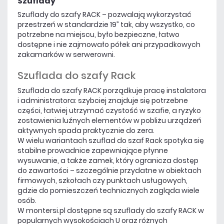
Szuflady
Szuflady do szafy RACK – pozwalają wykorzystać
przestrzeń w standardzie 19” tak, aby wszystko, co
potrzebne na miejscu, było bezpieczne, łatwo
dostępne i nie zajmowało półek ani przypadkowych
zakamarków w serwerowni.
Szuflada do szafy Rack
Szuflada do szafy RACK porządkuje pracę instalatora
i administratora: szybciej znajduje się potrzebne
części, łatwiej utrzymać czystość w szafie, a ryzyko
zostawienia luźnych elementów w pobliżu urządzeń
aktywnych spada praktycznie do zera.
W wielu wariantach szuflad do szaf Rack spotyka się
stabilne prowadnice zapewniające płynne
wysuwanie, a także zamek, który ogranicza dostęp
do zawartości – szczególnie przydatne w obiektach
firmowych, szkołach czy punktach usługowych,
gdzie do pomieszczeń technicznych zagląda wiele
osób.
W montersi.pl dostępne są szuflady do szafy RACK w
popularnych wysokościach U oraz różnych