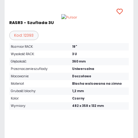
RASR3 - Szuflada 3U
Kod: 12393
Rozmiar RACK:
19"
Wysokość RACK:
3 U
Głębokość:
360 mm
Przeznaczenie szuflady:
Uniwersalna
Mocowanie:
Doczołowe
Materiał:
Blacha walcowana na zimno
Grubość blachy:
1,2 mm
Kolor:
Czarny
Wymiary:
482 x 358 x 132 mm
325,95 zł
netto: 265,00 zł