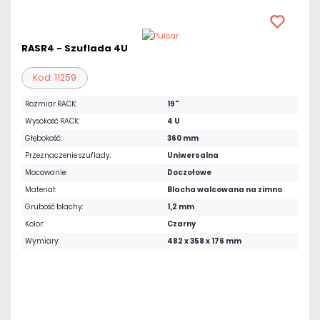
RASR4 - Szuflada 4U
Kod: 11259
Rozmiar RACK:
19"
Wysokość RACK:
4 U
Głębokość:
360 mm
Przeznaczenie szuflady:
Uniwersalna
Mocowanie:
Doczołowe
Materiał:
Blacha walcowana na zimno
Grubość blachy:
1,2 mm
Kolor:
Czarny
Wymiary:
482 x 358 x 176 mm
370,23 zł
netto: 301,00 zł