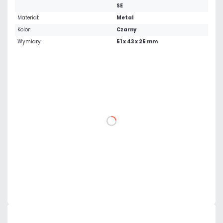
SE
Materiał:
Metal
Kolor:
Czarny
Wymiary:
51 x 43 x 25 mm
23,37 zł
netto: 19,00 zł
DO KOSZYKA
Dodaj do porównania
Dużo
Czas realizacji:
24h