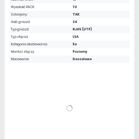
Wysokość RACK:
1 U
Uzbrojony:
TAK
Ilość gniazd:
24
Typ gniazd:
RJ45 (UTP)
Typ złącza:
LSA
Kategoria okablowania:
5e
Montaż złączy:
Poziomy
Mocowanie:
Doczołowe
168,51 zł
netto: 137,00 zł
DO KOSZYKA
Dodaj do porównania
Mało