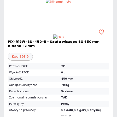
PIX-R19W-6U-450-B - Szafa wisząca 6U 450 mm,
blacha 1,2 mm
Kod: 39319
Rozmiar RACK:
19"
Wysokość RACK:
6 U
Głębokość:
450 mm
Obciążenie statyczne:
70 kg
Drzwi frontowe:
Szklane
Zdejmowalne panele boczne:
TAK
Panel tylny:
Pełny
Otwory na przewody:
Od dołu, Od góry, Od tylnej
ściany