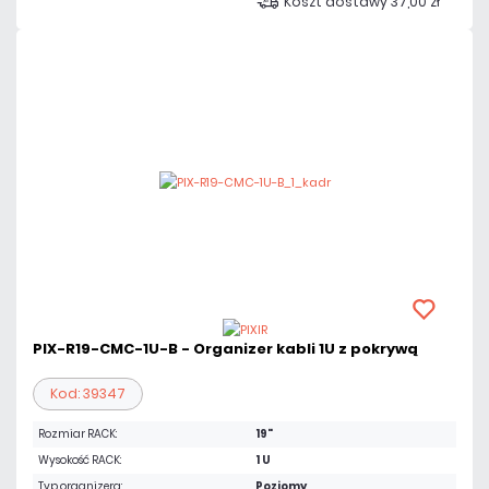
Koszt dostawy 37,00 zł
PIX-R19-CMC-1U-B - Organizer kabli 1U z pokrywą
Kod: 39347
Rozmiar RACK:
19"
Wysokość RACK:
1 U
Typ organizera:
Poziomy