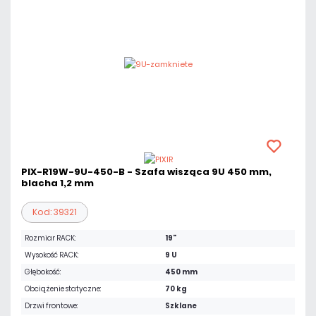
PIX-R19W-9U-450-B - Szafa wisząca 9U 450 mm,
blacha 1,2 mm
Kod: 39321
Rozmiar RACK:
19"
Wysokość RACK:
9 U
Głębokość:
450 mm
Obciążenie statyczne:
70 kg
Drzwi frontowe:
Szklane