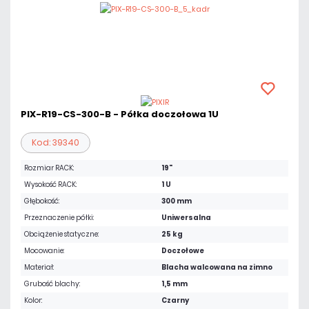
PIX-R19-CS-300-B - Półka doczołowa 1U
Kod: 39340
Rozmiar RACK:
19"
Wysokość RACK:
1 U
Głębokość:
300 mm
Przeznaczenie półki:
Uniwersalna
Obciążenie statyczne:
25 kg
Mocowanie:
Doczołowe
Materiał:
Blacha walcowana na zimno
Grubość blachy:
1,5 mm
Kolor:
Czarny