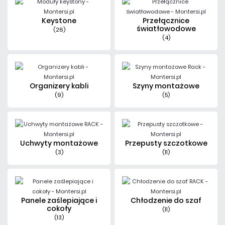
Keystone
Przełącznice
światłowodowe
(26)
(4)
Organizery kabli
Szyny montażowe
(9)
(5)
Uchwyty montażowe
Przepusty szczotkowe
(3)
(11)
Panele zaślepiające i
Chłodzenie do szaf
cokoły
(11)
(13)