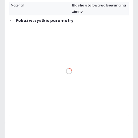
Materiał:
Blacha stalowa walcowana na
zimno
Pokaż wszystkie parametry
392,37 zł
netto: 319,00 zł
DO KOSZYKA
Dodaj do porównania
Dużo
Czas realizacji:
24h