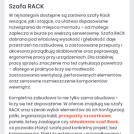
Szafa RACK
W tej kategorii dostępne są zarówno szafy Rack
wiszące, jak i stojące, co ułatwia dopasowanie
rozwiązania do miejsca montażu – od małego
zaplecza w biurze po większą serwerownię. Szafa RACK
dobrana pod właściwą wysokość i głębokość daje
przestrzeń na rozbudowę, a zastosowane przepusty i
akcesoria porządkują okablowanie oraz poprawiają
ergonomię pracy przy urządzeniach. Dla stabilnej
pracy sprzętu znaczenie ma też cyrkulacja powietrza
– dlatego w praktyce liczy się możliwość
zastosowania wentylacji, perforowanych elementów
oraz sensowne rozmieszczenie komponentów
wewnątrz.
Kompletna zabudowa to nie tylko sama obudowa –
liczy się też doposażenie. W ofercie znajdują się szafy
RACK oraz szeroki wybór elementów do ich konfiguracji:
półki, organizacja kabli,
przepusty szczotkowe
,
panele, listwy zasilające czy
chłodzenie szaf Rack
,
co pozwala złożyć szafę pod konkretny projekt, bez
kompromisów. Efekt to estetyczna, uporządkowana i