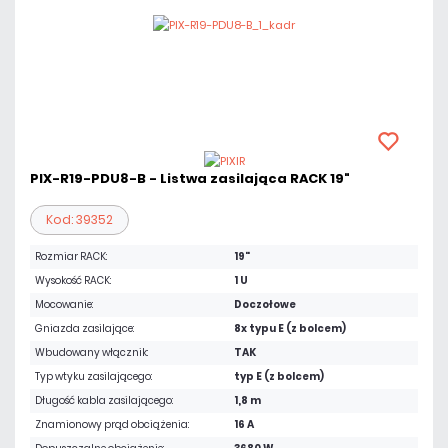
PIX-R19-PDU8-B - Listwa zasilająca RACK 19"
Kod: 39352
Rozmiar RACK:
19"
Wysokość RACK:
1 U
Mocowanie:
Doczołowe
Gniazda zasilające:
8x typu E (z bolcem)
Wbudowany włącznik:
TAK
Typ wtyku zasilającego:
typ E (z bolcem)
Długość kabla zasilającego:
1,8 m
Znamionowy prąd obciążenia:
16 A