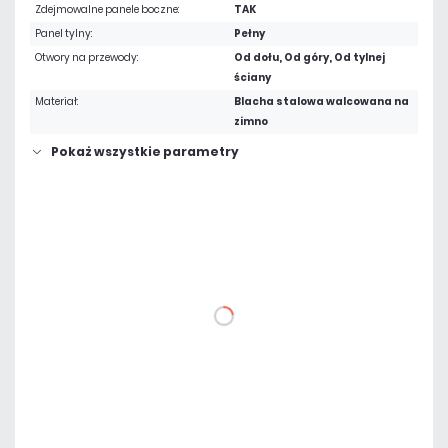
Zdejmowalne panele boczne:
TAK
Panel tylny:
Pełny
Otwory na przewody:
Od dołu, Od góry, Od tylnej
ściany
Materiał:
Blacha stalowa walcowana na
zimno
Pokaż wszystkie parametry
466,17 zł
netto: 379,00 zł
DO KOSZYKA
Dodaj do porównania
Dużo
Czas realizacji:
24h