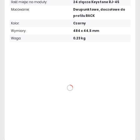
Ilość miejsc na moduły:
24 złącza Keystone RJ-45
Mocowanie:
Dwupunktowe, doczołowe do
profilu RACK
Kolor:
Czarny
Wymiary:
484 x 44.5 mm
Waga:
0.23 kg
43,05 zł
netto: 35,00 zł
DO KOSZYKA
Dodaj do porównania
Mało
Czas realizacji:
24h