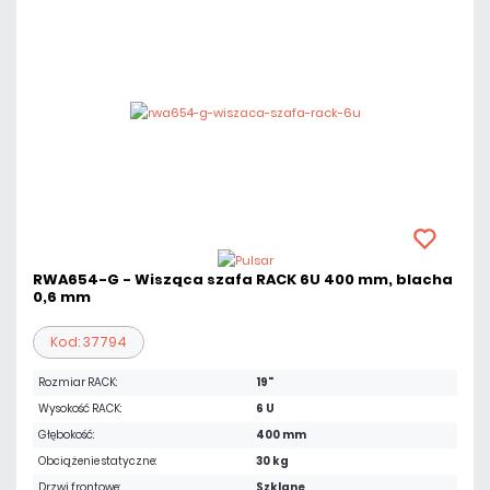
RWA654-G - Wisząca szafa RACK 6U 400 mm, blacha
0,6 mm
Kod: 37794
Rozmiar RACK:
19"
Wysokość RACK:
6 U
Głębokość:
400 mm
Obciążenie statyczne:
30 kg
Drzwi frontowe:
Szklane