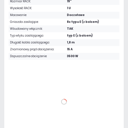
Rozmiar RACK:
19"
Wysokość RACK:
1 U
Mocowanie:
Doczołowe
Gniazda zasilające:
8x typu E (z bolcem)
Wbudowany włącznik:
TAK
Typ wtyku zasilającego:
typ E (z bolcem)
Długość kabla zasilającego:
1,8 m
Znamionowy prąd obciążenia:
15 A
Dopuszczalne obciążenie:
3500 W
121,77 zł
netto: 99,00 zł
DO KOSZYKA
Dodaj do porównania
Mało