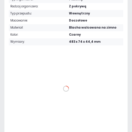
Rodzaj organizera:
Z pokrywą
Typ przepustu:
Wewnętrzny
Mocowanie:
Doczołowe
Materiał:
Blacha walcowana na zimno
Kolor:
Czarny
Wymiary:
483 x 74 x 44,4 mm
33,21 zł
netto: 27,00 zł
DO KOSZYKA
Dodaj do porównania
Dużo
Czas realizacji:
24h