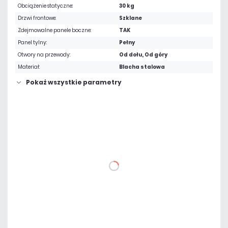
Obciążenie statyczne:
30 kg
Drzwi frontowe:
Szklane
Zdejmowalne panele boczne:
TAK
Panel tylny:
Pełny
Otwory na przewody:
Od dołu, Od góry
Materiał:
Blacha stalowa
Pokaż wszystkie parametry
338,25 zł
netto: 275,00 zł
DO KOSZYKA
Dodaj do porównania
Dużo
Czas realizacji:
24h