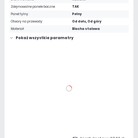
Zdejmowalne panele boczne:
TAK
Panel tylny:
Pełny
Otwory na przewody:
Od dołu, Od góry
Materiał:
Blacha stalowa
Pokaż wszystkie parametry
246,00 zł
netto: 200,00 zł
DO KOSZYKA
Dodaj do porównania
Dużo
Czas realizacji:
24h