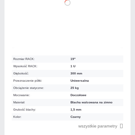
DO KOSZYKA
Dużo
Czas realizacji:
24h
Rozmiar RACK:
19"
Wysokość RACK:
1 U
Głębokość:
300 mm
Przeznaczenie półki:
Uniwersalna
Obciążenie statyczne:
25 kg
Mocowanie:
Doczołowe
Materiał:
Blacha walcowana na zimno
Grubość blachy:
1,5 mm
Kolor:
Czarny
wszystkie parametry