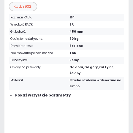
Kod: 39321
Rozmiar RACK:
19"
Wysokość RACK:
9 U
Głębokość:
450 mm
Obciążenie statyczne:
70 kg
Drzwi frontowe:
Szklane
Zdejmowalne panele boczne:
TAK
Panel tylny:
Pełny
Otwory na przewody:
Od dołu, Od góry, Od tylnej
ściany
Materiał:
Blacha stalowa walcowana na
zimno
Pokaż wszystkie parametry
466,17 zł
netto: 379,00 zł