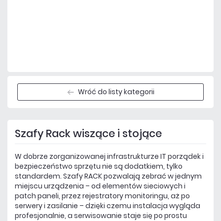
Dodaj do porównania
Dużo
Czas realizacji:
24h
Wróć do listy kategorii
Szafy Rack wiszące i stojące
W dobrze zorganizowanej infrastrukturze IT porządek i
bezpieczeństwo sprzętu nie są dodatkiem, tylko
standardem. Szafy RACK pozwalają zebrać w jednym
miejscu urządzenia – od elementów sieciowych i
patch paneli, przez rejestratory monitoringu, aż po
serwery i zasilanie – dzięki czemu instalacja wygląda
profesjonalnie, a serwisowanie staje się po prostu