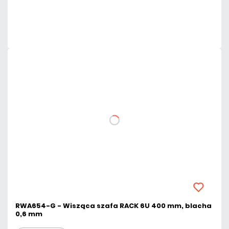
Dużo
Czas realizacji:
24h
RWA654-G - Wisząca szafa RACK 6U 400 mm, blacha
0,6 mm