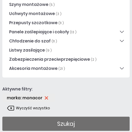
Szyny montażowe
(5 )
Uchwyty montażowe
(3 )
Przepusty szczotkowe
(11 )
Panele zaślepiające i cokoły
(13 )
Chłodzenie do szaf
(11 )
Listwy zasilające
(9 )
Zabezpieczenia przeciwprzepięciowe
(2 )
Akcesoria montażowe
(21 )
Aktywne filtry:
marka: monacor
Wyczyść wszystko
Szukaj