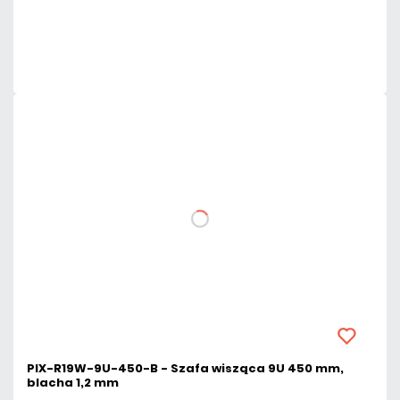
Dużo
Czas realizacji:
24h
PIX-R19W-9U-450-B - Szafa wisząca 9U 450 mm,
blacha 1,2 mm