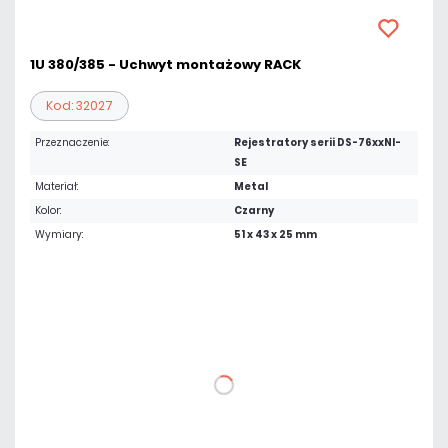
1U 380/385 - Uchwyt montażowy RACK
Kod: 32027
Przeznaczenie:
Rejestratory serii DS-76xxNI-
SE
Materiał:
Metal
Kolor:
Czarny
Wymiary:
51 x 43 x 25 mm
23,37 zł
netto: 19,00 zł
DO KOSZYKA
Dodaj do porównania