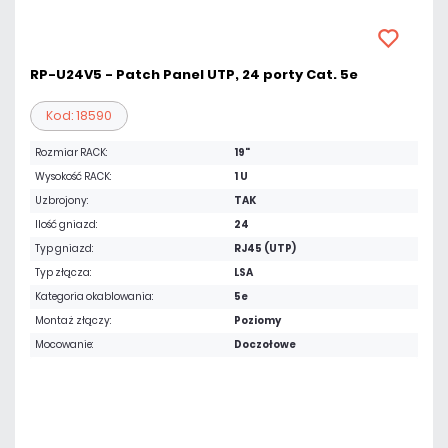
RP-U24V5 - Patch Panel UTP, 24 porty Cat. 5e
Kod: 18590
Rozmiar RACK:
19"
Wysokość RACK:
1 U
Uzbrojony:
TAK
Ilość gniazd:
24
Typ gniazd:
RJ45 (UTP)
Typ złącza:
LSA
Kategoria okablowania:
5e
Montaż złączy:
Poziomy
Mocowanie:
Doczołowe
168,51 zł
netto: 137,00 zł