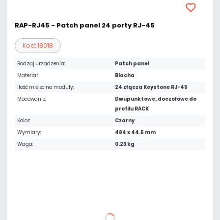
RAP-RJ45 - Patch panel 24 porty RJ-45
Kod: 18018
Rodzaj urządzenia:
Patch panel
Materiał:
Blacha
Ilość miejsc na moduły:
24 złącza Keystone RJ-45
Mocowanie:
Dwupunktowe, doczołowe do
profilu RACK
Kolor:
Czarny
Wymiary:
484 x 44.5 mm
Waga:
0.23 kg
43,05 zł
netto: 35,00 zł
DO KOSZYKA