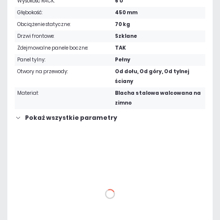
Wysokość RACK:
6 U
Głębokość:
450 mm
Obciążenie statyczne:
70 kg
Drzwi frontowe:
Szklane
Zdejmowalne panele boczne:
TAK
Panel tylny:
Pełny
Otwory na przewody:
Od dołu, Od góry, Od tylnej
ściany
Materiał:
Blacha stalowa walcowana na
zimno
Pokaż wszystkie parametry
392,37 zł
netto: 319,00 zł
DO KOSZYKA
Dodaj do porównania