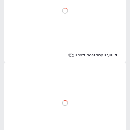
DO KOSZYKA
Dodaj do porównania
Dużo
Czas realizacji:
24h
Koszt dostawy 37,00 zł