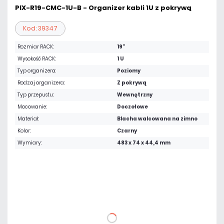
PIX-R19-CMC-1U-B - Organizer kabli 1U z pokrywą
Kod: 39347
Rozmiar RACK:
19"
Wysokość RACK:
1 U
Typ organizera:
Poziomy
Rodzaj organizera:
Z pokrywą
Typ przepustu:
Wewnętrzny
Mocowanie:
Doczołowe
Materiał:
Blacha walcowana na zimno
Kolor:
Czarny
Wymiary:
483 x 74 x 44,4 mm
33,21 zł
netto: 27,00 zł
DO KOSZYKA