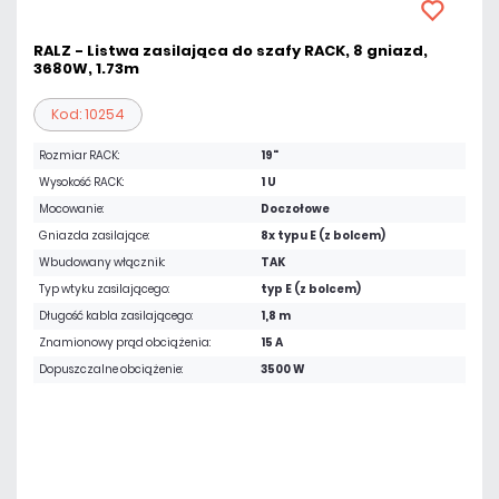
RALZ - Listwa zasilająca do szafy RACK, 8 gniazd,
3680W, 1.73m
Kod: 10254
Rozmiar RACK:
19"
Wysokość RACK:
1 U
Mocowanie:
Doczołowe
Gniazda zasilające:
8x typu E (z bolcem)
Wbudowany włącznik:
TAK
Typ wtyku zasilającego:
typ E (z bolcem)
Długość kabla zasilającego:
1,8 m
Znamionowy prąd obciążenia:
15 A
Dopuszczalne obciążenie:
3500 W
121,77 zł
netto: 99,00 zł