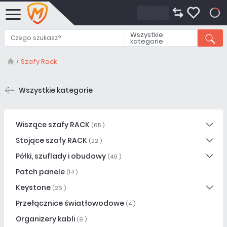
0
Wszystkie
kategorie
Szafy Rack
Wszystkie kategorie
Wiszące szafy RACK
(65 )
Stojące szafy RACK
(22 )
Półki, szuflady i obudowy
(49 )
Patch panele
(14 )
Keystone
(26 )
Przełącznice światłowodowe
(4 )
Organizery kabli
(9 )