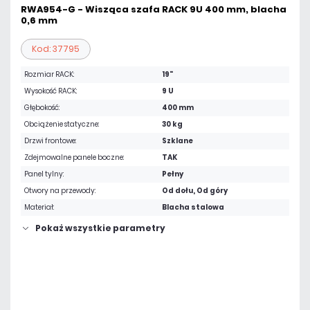
RWA954-G - Wisząca szafa RACK 9U 400 mm, blacha
0,6 mm
Kod: 37795
Rozmiar RACK:
19"
Wysokość RACK:
9 U
Głębokość:
400 mm
Obciążenie statyczne:
30 kg
Drzwi frontowe:
Szklane
Zdejmowalne panele boczne:
TAK
Panel tylny:
Pełny
Otwory na przewody:
Od dołu, Od góry
Materiał:
Blacha stalowa
Pokaż wszystkie parametry
338,25 zł
netto: 275,00 zł