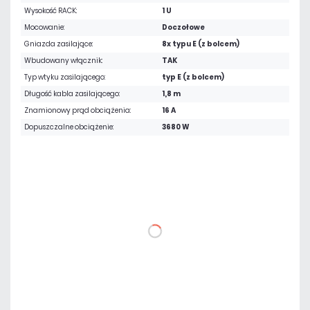
Wysokość RACK:
1 U
Mocowanie:
Doczołowe
Gniazda zasilające:
8x typu E (z bolcem)
Wbudowany włącznik:
TAK
Typ wtyku zasilającego:
typ E (z bolcem)
Długość kabla zasilającego:
1,8 m
Znamionowy prąd obciążenia:
16 A
Dopuszczalne obciążenie:
3680 W
107,01 zł
netto: 87,00 zł
DO KOSZYKA
Dodaj do porównania
Dużo
Czas realizacji:
24h