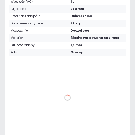
Wysokość RACK:
1 U
Głębokość:
250 mm
Przeznaczenie półki:
Uniwersalna
Obciążenie statyczne:
25 kg
Mocowanie:
Doczołowe
Materiał:
Blacha walcowana na zimno
Grubość blachy:
1,5 mm
Kolor:
Czarny
60,27 zł
netto: 49,00 zł
DO KOSZYKA
Dodaj do porównania
Dużo
Czas realizacji:
24h