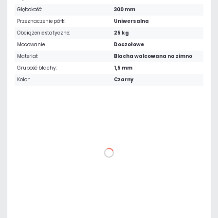
Głębokość:
300 mm
Przeznaczenie półki:
Uniwersalna
Obciążenie statyczne:
25 kg
Mocowanie:
Doczołowe
Materiał:
Blacha walcowana na zimno
Grubość blachy:
1,5 mm
Kolor:
Czarny
67,65 zł
netto: 55,00 zł
DO KOSZYKA
Dodaj do porównania
Dużo
Czas realizacji:
24h