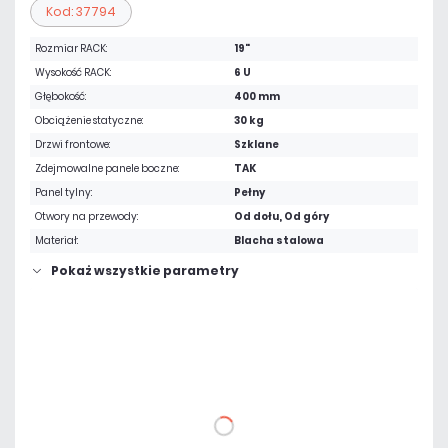
Kod: 37794
Rozmiar RACK:
19"
Wysokość RACK:
6 U
Głębokość:
400 mm
Obciążenie statyczne:
30 kg
Drzwi frontowe:
Szklane
Zdejmowalne panele boczne:
TAK
Panel tylny:
Pełny
Otwory na przewody:
Od dołu, Od góry
Materiał:
Blacha stalowa
Pokaż wszystkie parametry
246,00 zł
netto: 200,00 zł
DO KOSZYKA