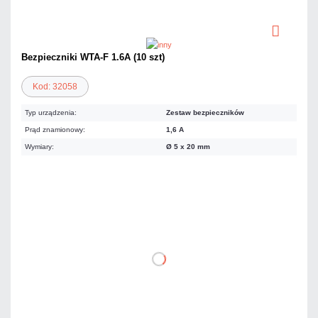
Bezpieczniki WTA-F 1.6A (10 szt)
Kod: 32058
Typ urządzenia:
Zestaw bezpieczników
Prąd znamionowy:
1,6 A
Wymiary:
Ø 5 x 20 mm
11,07 zł
netto: 9,00 zł
DO KOSZYKA
Dodaj do porównania