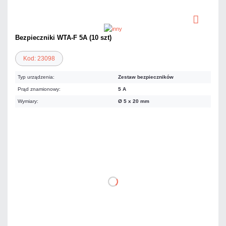
Bezpieczniki WTA-F 5A (10 szt)
Kod: 23098
Typ urządzenia:
Zestaw bezpieczników
Prąd znamionowy:
5 A
Wymiary:
Ø 5 x 20 mm
12,30 zł
netto: 10,00 zł
DO KOSZYKA
Dodaj do porównania
Dużo