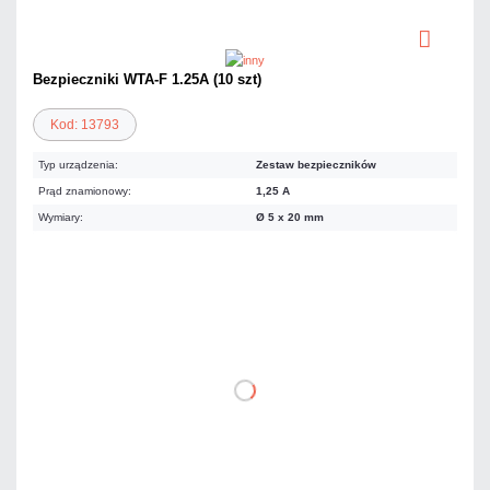
Bezpieczniki WTA-F 1.25A (10 szt)
Kod: 13793
Typ urządzenia:
Zestaw bezpieczników
Prąd znamionowy:
1,25 A
Wymiary:
Ø 5 x 20 mm
13,53 zł
netto: 11,00 zł
DO KOSZYKA
Dodaj do porównania
Dużo