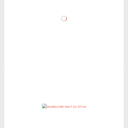
DO KOSZYKA
Dodaj do porównania
Dużo
Czas realizacji:
24h