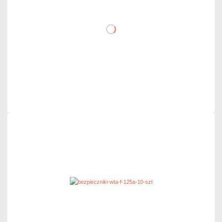
DO KOSZYKA
Dodaj do porównania
Mało
Czas realizacji:
24h