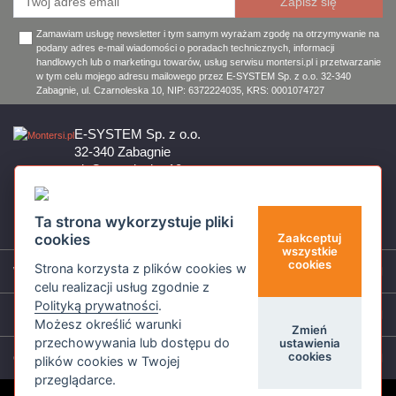
Zamawiam usługę newsletter i tym samym wyrażam zgodę na otrzymywanie na
podany adres e-mail wiadomości o poradach technicznych, informacji
handlowych lub o marketingu towarów, usług serwisu montersi.pl i przetwarzanie
w tym celu mojego adresu mailowego przez E-SYSTEM Sp. z o.o. 32-340
Zabagnie, ul. Czarnoleska 10, NIP: 6372224035, KRS: 0001074727
E-SYSTEM Sp. z o.o.
32-340 Zabagnie
ul. Czarnoleska 10
Firma czynna od poniedziałku do piątku w godzinach 8:00 – 17:00
32 644 11 50
Ta strona wykorzystuje pliki
sklep@montersi.pl
cookies
Zaakceptuj
wszystkie
cookies
Strona korzysta z plików cookies w
Wsparcie
celu realizacji usług zgodnie z
Polityką prywatności
.
Informacje
Możesz określić warunki
Zmień
przechowywania lub dostępu do
ustawienia
cookies
O nas
plików cookies w Twojej
przeglądarce.