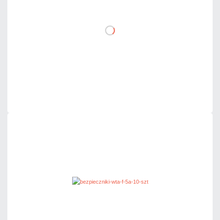
DO KOSZYKA
Dodaj do porównania
Mało
Czas realizacji:
24h