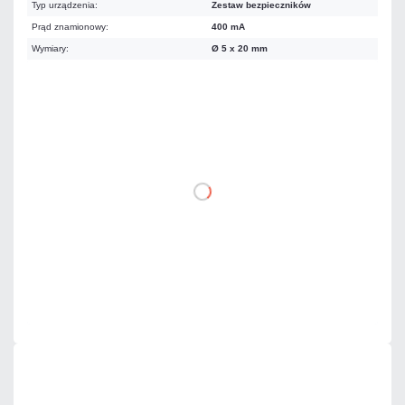
Typ urządzenia:
Zestaw bezpieczników
Prąd znamionowy:
400 mA
Wymiary:
Ø 5 x 20 mm
11,07 zł
netto: 9,00 zł
DO KOSZYKA
Dodaj do porównania
Dużo
Czas realizacji:
24h