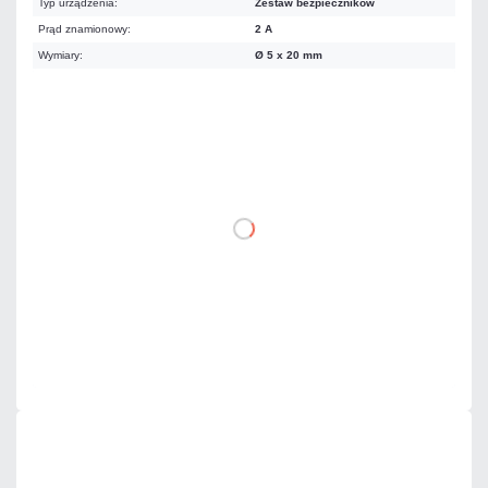
Typ urządzenia:
Zestaw bezpieczników
Prąd znamionowy:
2 A
Wymiary:
Ø 5 x 20 mm
12,30 zł
netto: 10,00 zł
DO KOSZYKA
Dodaj do porównania
Mało
Czas realizacji:
24h