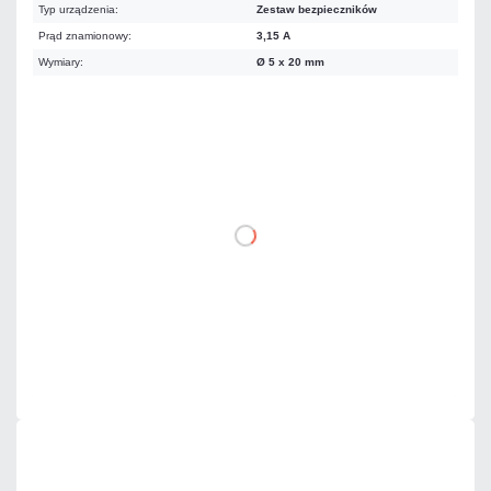
Typ urządzenia:
Zestaw bezpieczników
Prąd znamionowy:
3,15 A
Wymiary:
Ø 5 x 20 mm
11,07 zł
netto: 9,00 zł
DO KOSZYKA
Dodaj do porównania
Dużo
Czas realizacji:
24h