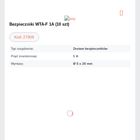
Bezpieczniki WTA-F 1A (10 szt)
Kod: 27908
Typ urządzenia:
Zestaw bezpieczników
Prąd znamionowy:
1 A
Wymiary:
Ø 5 x 20 mm
11,07 zł
netto: 9,00 zł
DO KOSZYKA
Dodaj do porównania