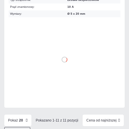
Prąd znamionowy:
10 A
Wymiary:
Ø 5 x 20 mm
14,76 zł
netto: 12,00 zł
DO KOSZYKA
Dodaj do porównania
Dużo
Czas realizacji:
24h
Pokaż
20
Pokazano 1-11 z 11 pozycji
Cena od najniższej