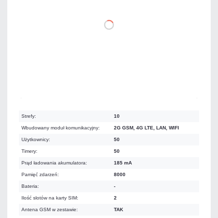
DO KOSZYKA
Dużo
Czas realizacji:
24h
Strefy:
10
Wbudowany moduł komunikacyjny:
2G GSM, 4G LTE, LAN, WIFI
Użytkownicy:
50
Timery:
50
Prąd ładowania akumulatora:
185 mA
Pamięć zdarzeń:
8000
Bateria:
-
Ilość slotów na karty SIM:
2
Antena GSM w zestawie:
TAK