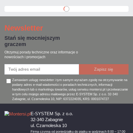
Newsletter
Stań się mocniejszym
graczem
Otrzymuj porady techniczne oraz informacje o
nowościach i promocjach
Zamawiam usługę newsletter i tym samym wyrażam zgodę na otrzymywanie na
podany adres e-mail wiadomości o poradach technicznych, informacji
handlowych lub o marketingu towarów, usług serwisu montersi.pl i przetwarzanie
w tym celu mojego adresu mailowego przez E-SYSTEM Sp. z o.o. 32-340
Zabagnie, ul. Czarnoleska 10, NIP: 6372224035, KRS: 0001074727
E-SYSTEM Sp. z o.o.
32-340 Zabagnie
ul. Czarnoleska 10
Firma czynna od poniedziałku do piątku w godzinach 8:00 – 17:00