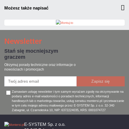
możesz także napisać
Newsletter
Stań się mocniejszym
graczem
Otrzymuj porady techniczne oraz informacje o
nowościach i promocjach
Zamawiam usługę newsletter i tym samym wyrażam zgodę na otrzymywanie na
podany adres e-mail wiadomości o poradach technicznych, informacji
handlowych lub o marketingu towarów, usług serwisu montersi.pl i przetwarzanie
w tym celu mojego adresu mailowego przez E-SYSTEM Sp. z o.o. 32-340
Zabagnie, ul. Czarnoleska 10, NIP: 6372224035, KRS: 0001074727
E-SYSTEM Sp. z o.o.