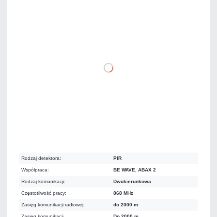
281,67 zł
netto: 229,00 zł
DO KOSZYKA
Dużo
Czas realizacji:
24h
Rodzaj detektora:
PIR
Współpraca:
BE WAVE, ABAX 2
Rodzaj komunikacji:
Dwukierunkowa
Częstotliwość pracy:
868 MHz
Zasięg komunikacji radiowej:
do 2000 m
Zasięg komunikacji
Do 2000 m