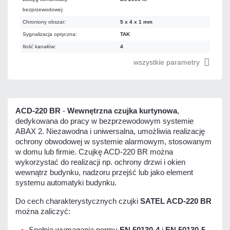
bezprzewodowej:
Chroniony obszar:
5 x 4 x 1 mm
Sygnalizacja optyczna:
TAK
Ilość kanałów:
4
wszystkie parametry
ACD-220 BR
-
Wewnętrzna czujka kurtynowa
,
dedykowana do pracy w bezprzewodowym systemie
ABAX 2. Niezawodna i uniwersalna, umożliwia realizację
ochrony obwodowej w systemie alarmowym, stosowanym
w domu lub firmie. Czujkę ACD-220 BR można
wykorzystać do realizacji np. ochrony drzwi i okien
wewnątrz budynku, nadzoru przejść lub jako element
systemu automatyki budynku.
Do cech charakterystycznych czujki
SATEL ACD-220 BR
można zaliczyć:
Spełnia wymagania normy
EN 50130-4
i
EN 50130-5