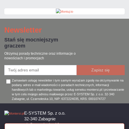
Newsletter
Stań się mocniejszym
graczem
Otrzymuj porady techniczne oraz informacje o
nowościach i promocjach
Zamawiam usługę newsletter i tym samym wyrażam zgodę na otrzymywanie na
podany adres e-mail wiadomości o poradach technicznych, informacji
handlowych lub o marketingu towarów, usług serwisu montersi.pl i przetwarzanie
w tym celu mojego adresu mailowego przez E-SYSTEM Sp. z o.o. 32-340
Zabagnie, ul. Czarnoleska 10, NIP: 6372224035, KRS: 0001074727
E-SYSTEM Sp. z o.o.
32-340 Zabagnie
ul. Czarnoleska 10