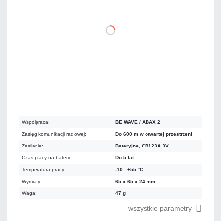
DO KOSZYKA
Dużo
Czas realizacji:
24h
Współpraca:
BE WAVE / ABAX 2
Zasięg komunikacji radiowej:
Do 600 m w otwartej przestrzeni
Zasilanie:
Bateryjne, CR123A 3V
Czas pracy na baterii:
Do 5 lat
Temperatura pracy:
-10...+55 °C
Wymiary:
65 x 65 x 24 mm
Waga:
47 g
wszystkie parametry