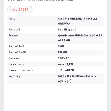
Kod: 37687
Porty:
4 x RJ45 GbE LAN, 1 x RJ45 2,5
GbE WAN
Porty USB:
1 x USB typu C
Procesor:
Quad-core ARM® Cortex®-A53
at 1.5 GHz
Pamięć RAM:
3 GB
Pamięć FLASH:
512 GB
Zasilanie:
230 V AC
Pobór mocy:
max. 16,1 W
Temperatura pracy:
-10...+40 °C
Wymiary:
141,8 x 127,6 x 30 mm (szer. x
wys. x gł.)
1 801,95 zł
netto: 1 465,00 zł