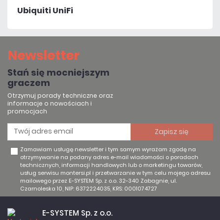
Ubiquiti UniFi
Newsletter
Stań się mocniejszym
graczem
Otrzymuj porady techniczne oraz
informacje o nowościach i
promocjach
Zamawiam usługę newsletter i tym samym wyrażam zgodę na
otrzymywanie na podany adres e-mail wiadomości o poradach
technicznych, informacji handlowych lub o marketingu towarów,
usług serwisu montersi.pl i przetwarzanie w tym celu mojego adresu
mailowego przez E-SYSTEM Sp. z o.o. 32-340 Zabagnie, ul.
Czarnoleska 10, NIP: 6372224035, KRS: 0001074727
E-SYSTEM Sp. z o.o.