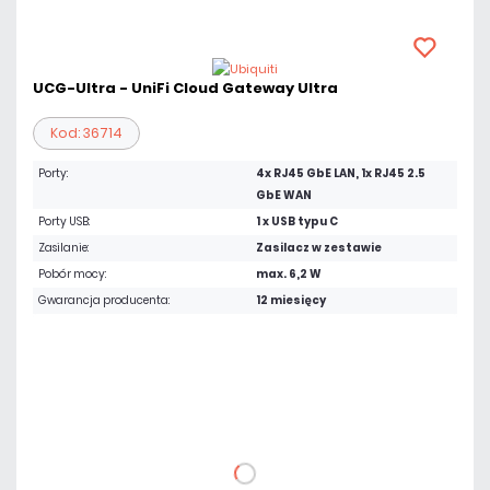
UCG-Ultra - UniFi Cloud Gateway Ultra
Kod: 36714
Porty:
4x RJ45 GbE LAN, 1x RJ45 2.5
GbE WAN
Porty USB:
1 x USB typu C
Zasilanie:
Zasilacz w zestawie
Pobór mocy:
max. 6,2 W
Gwarancja producenta:
12 miesięcy
598,91 zł
netto: 486,92 zł
DO KOSZYKA