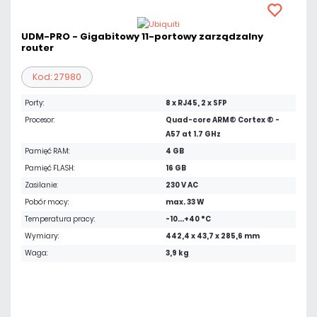
UDM-PRO - Gigabitowy 11-portowy zarządzalny
router
Kod: 27980
Porty:
8 x RJ45, 2 x SFP
Procesor:
Quad-core ARM® Cortex ® -
A57 at 1.7 GHz
Pamięć RAM:
4 GB
Pamięć FLASH:
16 GB
Zasilanie:
230 V AC
Pobór mocy:
max. 33 W
Temperatura pracy:
-10...+40 °C
Wymiary:
442,4 x 43,7 x 285,6 mm
Waga:
3,9 kg
2 004,90 zł
netto: 1 630,00 zł