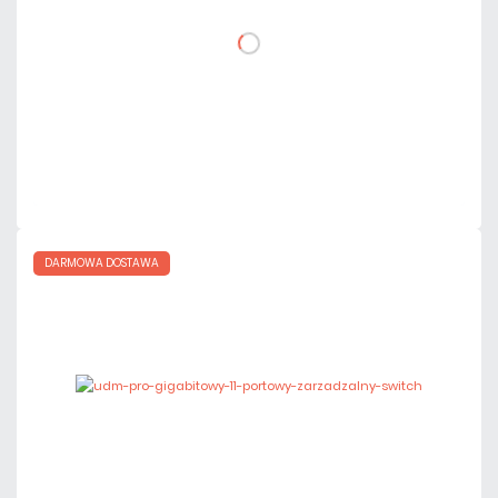
DO KOSZYKA
Dodaj do porównania
Na zamówienie
Czas realizacji:
72h
DARMOWA DOSTAWA