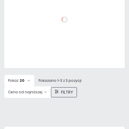
DO KOSZYKA
Dodaj do porównania
Mało
Czas realizacji:
24h
Pokaż
20
Pokazano 1-3 z 3 pozycji
FILTRY
Cena od najniższej