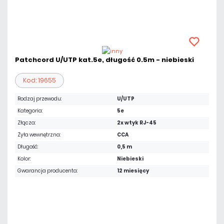
Patchcord U/UTP kat.5e, długość 0.5m - niebieski
Kod: 19655
Rodzaj przewodu:
U/UTP
Kategoria:
5e
Złącza:
2x wtyk RJ-45
Żyła wewnętrzna:
CCA
Długość:
0,5 m
Kolor:
Niebieski
Gwarancja producenta:
12 miesięcy
3,44 zł
netto: 2,80 zł