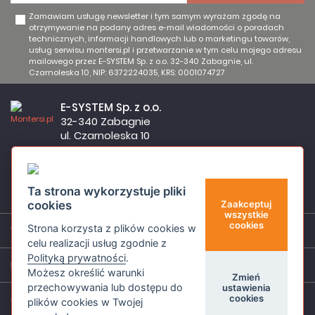
Zamawiam usługę newsletter i tym samym wyrażam zgodę na
otrzymywanie na podany adres e-mail wiadomości o poradach
technicznych, informacji handlowych lub o marketingu towarów,
usług serwisu montersi.pl i przetwarzanie w tym celu mojego adresu
mailowego przez E-SYSTEM Sp. z o.o. 32-340 Zabagnie, ul.
Czarnoleska 10, NIP: 6372224035, KRS: 0001074727
E-SYSTEM Sp. z o.o.
32-340 Zabagnie
ul. Czarnoleska 10
Firma czynna od poniedziałku do piątku w godzinach 8:00 –
17:00
32 644 11 50
Ta strona wykorzystuje pliki
sklep@montersi.pl
cookies
Zaakceptuj
wszystkie
cookies
Strona korzysta z plików cookies w
Wsparcie
celu realizacji usług zgodnie z
Polityką prywatności
.
Informacje
Możesz określić warunki
Zmień
przechowywania lub dostępu do
ustawienia
cookies
O nas
plików cookies w Twojej