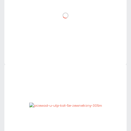
DO KOSZYKA
Dodaj do porównania
Dużo
Czas realizacji:
24h