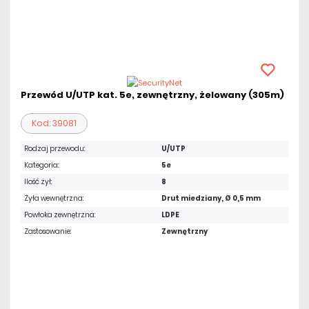
Przewód U/UTP kat. 5e, zewnętrzny, żelowany (305m)
Kod: 39081
Rodzaj przewodu:
U/UTP
Kategoria:
5e
Ilość żył:
8
Żyła wewnętrzna:
Drut miedziany, Ø 0,5 mm
Powłoka zewnętrzna:
LDPE
Zastosowanie:
Zewnętrzny
724,04 zł
netto: 588,65 zł