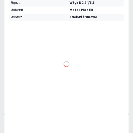
Złącze:
Wtyk DC 2.1/5.5
Materiał:
Metal, Plastik
Montaż:
Zaciski śrubowe
0,98 zł
netto: 0,80 zł
DO KOSZYKA
Dodaj do porównania
Mało
Czas realizacji:
24h