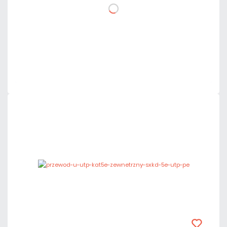
DO KOSZYKA
Dodaj do porównania
Dużo
Czas realizacji:
24h