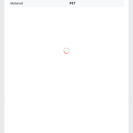
Materiał:
PET
0,31 zł
netto: 0,25 zł
DO KOSZYKA
Dodaj do porównania
Dużo
Czas realizacji:
24h