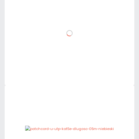
3,44 zł
netto: 2,80 zł
DO KOSZYKA
Dodaj do porównania
Dużo
Czas realizacji:
24h