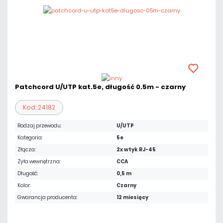
Patchcord U/UTP kat.5e, długość 0.5m - czarny
Kod: 24182
Rodzaj przewodu:
U/UTP
Kategoria:
5e
Złącza:
2x wtyk RJ-45
Żyła wewnętrzna:
CCA
Długość:
0,5 m
Kolor:
Czarny
Gwarancja producenta:
12 miesięcy