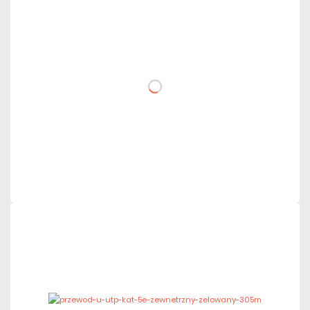
2,34 zł
netto: 1,90 zł
DO KOSZYKA
Dodaj do porównania
Mało
Czas realizacji:
24h