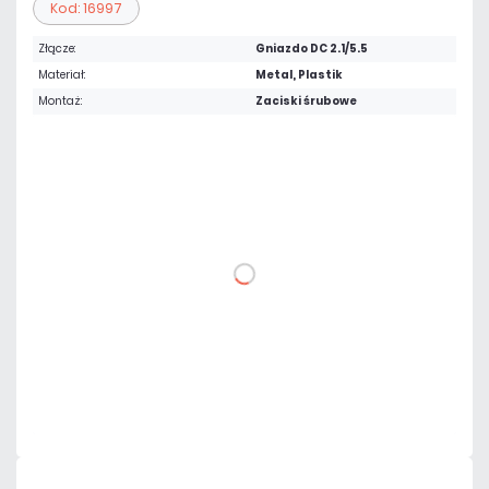
Kod: 16997
Złącze:
Gniazdo DC 2.1/5.5
Materiał:
Metal, Plastik
Montaż:
Zaciski śrubowe
0,98 zł
netto: 0,80 zł
DO KOSZYKA
Dodaj do porównania
Mało
Czas realizacji:
24h