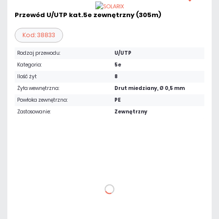
Przewód U/UTP kat.5e zewnętrzny (305m)
Kod: 38833
Rodzaj przewodu:
U/UTP
Kategoria:
5e
Ilość żył:
8
Żyła wewnętrzna:
Drut miedziany, Ø 0,5 mm
Powłoka zewnętrzna:
PE
Zastosowanie:
Zewnętrzny
682,77 zł
netto: 555,10 zł
DO KOSZYKA
Dodaj do porównania