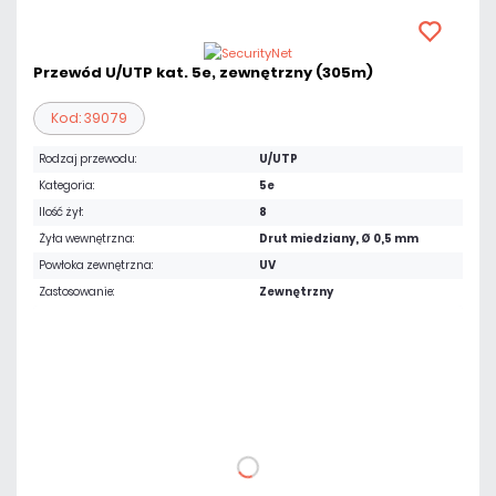
Przewód U/UTP kat. 5e, zewnętrzny (305m)
Kod: 39079
Rodzaj przewodu:
U/UTP
Kategoria:
5e
Ilość żył:
8
Żyła wewnętrzna:
Drut miedziany, Ø 0,5 mm
Powłoka zewnętrzna:
UV
Zastosowanie:
Zewnętrzny
664,02 zł
netto: 539,85 zł
DO KOSZYKA