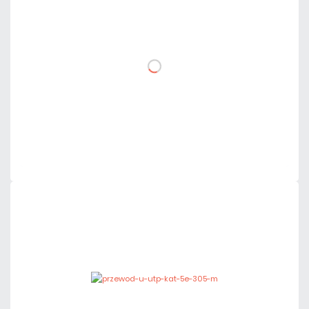
netto: 0,38 zł
DO KOSZYKA
Dodaj do porównania
Dużo
Czas realizacji:
24h