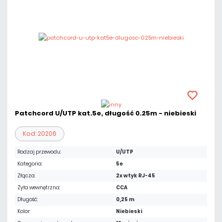
Patchcord U/UTP kat.5e, długość 0.25m - niebieski
Kod: 20206
Rodzaj przewodu:
U/UTP
Kategoria:
5e
Złącza:
2x wtyk RJ-45
Żyła wewnętrzna:
CCA
Długość:
0,25 m
Kolor:
Niebieski