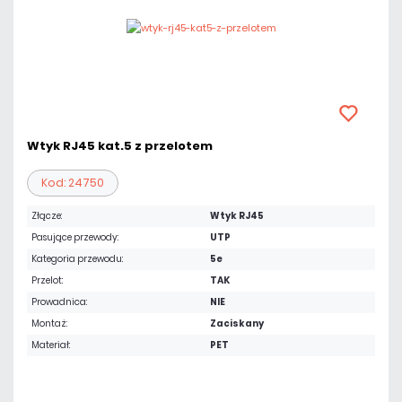
Wtyk RJ45 kat.5 z przelotem
Kod: 24750
Złącze:
Wtyk RJ45
Pasujące przewody:
UTP
Kategoria przewodu:
5e
Przelot:
TAK
Prowadnica:
NIE
Montaż:
Zaciskany
Materiał:
PET
0,47 zł