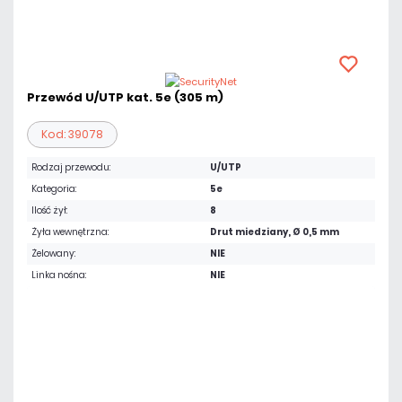
Przewód U/UTP kat. 5e (305 m)
Kod: 39078
Rodzaj przewodu:
U/UTP
Kategoria:
5e
Ilość żył:
8
Żyła wewnętrzna:
Drut miedziany, Ø 0,5 mm
Żelowany:
NIE
Linka nośna:
NIE
513,96 zł
netto: 417,85 zł