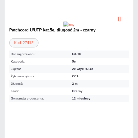
Patchcord U/UTP kat.5e, długość 2m - czarny
Kod: 27413
Rodzaj przewodu:
U/UTP
Kategoria:
5e
Złącza:
2x wtyk RJ-45
Żyła wewnętrzna:
CCA
Długość:
2 m
Kolor:
Czarny
Gwarancja producenta:
12 miesięcy
4,43 zł
netto: 3,60 zł