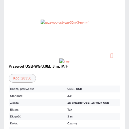
Przewód USB-WG/3.0M, 3 m, M/F
Kod: 28350
Rodzaj przewodu:
USB - USB
Standard:
2.0
Złącza:
1x gniazdo USB, 1x wtyk USB
Ekran:
Tak
Długość:
3 m
Kolor:
Czarny