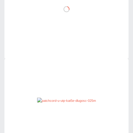
DO KOSZYKA
Dodaj do porównania
Dużo
Czas realizacji:
24h