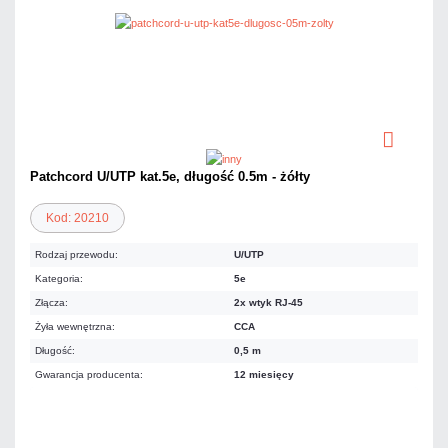
Patchcord U/UTP kat.5e, długość 0.5m - żółty
Kod: 20210
Rodzaj przewodu:
U/UTP
Kategoria:
5e
Złącza:
2x wtyk RJ-45
Żyła wewnętrzna:
CCA
Długość:
0,5 m
Gwarancja producenta:
12 miesięcy
3,44 zł