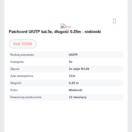
Patchcord U/UTP kat.5e, długość 0.25m - niebieski
Kod: 20206
Rodzaj przewodu:
U/UTP
Kategoria:
5e
Złącza:
2x wtyk RJ-45
Żyła wewnętrzna:
CCA
Długość:
0,25 m
Kolor:
Niebieski
Gwarancja producenta:
12 miesięcy
2,83 zł
netto: 2,30 zł