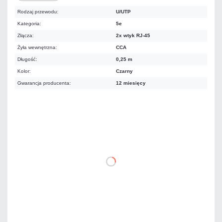
Rodzaj przewodu:
U/UTP
Kategoria:
5e
Złącza:
2x wtyk RJ-45
Żyła wewnętrzna:
CCA
Długość:
0,25 m
Kolor:
Czarny
Gwarancja producenta:
12 miesięcy
2,83 zł
netto: 2,30 zł
DO KOSZYKA
Dodaj do porównania
Dużo
Czas realizacji:
24h