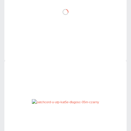
DO KOSZYKA
Dodaj do porównania
Dużo
Czas realizacji:
24h