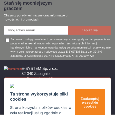
Stań się mocniejszym
graczem
Otrzymuj porady techniczne oraz informacje o
nowościach i promocjach
Zamawiam usługę newsletter i tym samym wyrażam zgodę na otrzymywanie na
podany adres e-mail wiadomości o poradach technicznych, informacji
handlowych lub o marketingu towarów, usług serwisu montersi.pl i przetwarzanie
w tym celu mojego adresu mailowego przez E-SYSTEM Sp. z o.o. 32-340
Zabagnie, ul. Czarnoleska 10, NIP: 6372224035, KRS: 0001074727
E-SYSTEM Sp. z o.o.
32-340 Zabagnie
ul. Czarnoleska 10
Firma czynna od poniedziałku do piątku w godzinach 8:00 – 17:00
32 644 11 50
Ta strona wykorzystuje pliki
sklep@montersi.pl
cookies
Zaakceptuj
wszystkie
cookies
Strona korzysta z plików cookies w
Wsparcie
celu realizacji usług zgodnie z