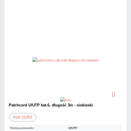
Czas realizacji:
24h
Patchcord U/UTP kat.6, długość 3m - niebieski
Kod: 21353
Rodzaj przewodu:
U/UTP