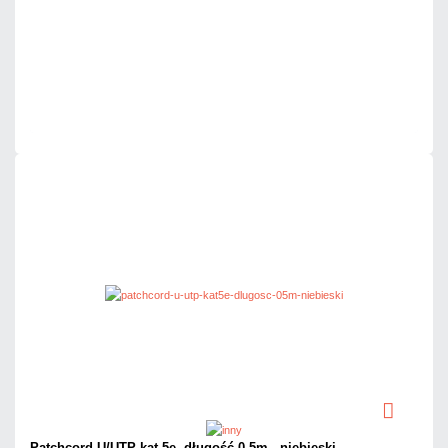
Dodaj do porównania
Dużo
Czas realizacji:
24h
Patchcord U/UTP kat.5e, długość 0.5m - niebieski