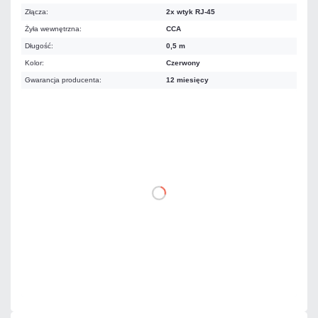
Złącza:
2x wtyk RJ-45
Żyła wewnętrzna:
CCA
Długość:
0,5 m
Kolor:
Czerwony
Gwarancja producenta:
12 miesięcy
3,44 zł
netto: 2,80 zł
DO KOSZYKA
Dodaj do porównania
Dużo
Czas realizacji:
24h