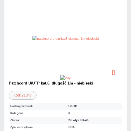
Patchcord U/UTP kat.6, długość 1m - niebieski
Kod: 21347
Rodzaj przewodu:
U/UTP
Kategoria:
6
Złącza:
2x wtyk RJ-45
Żyła wewnętrzna:
CCA