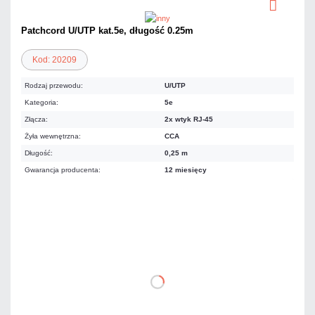
Patchcord U/UTP kat.5e, długość 0.25m
Kod: 20209
Rodzaj przewodu:
U/UTP
Kategoria:
5e
Złącza:
2x wtyk RJ-45
Żyła wewnętrzna:
CCA
Długość:
0,25 m
Gwarancja producenta:
12 miesięcy
2,83 zł
netto: 2,30 zł
DO KOSZYKA