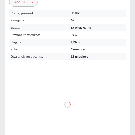
Kod: 20205
Rodzaj przewodu:
U/UTP
Kategoria:
5e
Złącza:
2x wtyk RJ-45
Powłoka zewnętrzna:
PVC
Długość:
0,25 m
Kolor:
Czerwony
Gwarancja producenta:
12 miesięcy
2,83 zł
netto: 2,30 zł
DO KOSZYKA
Dodaj do porównania
Dużo