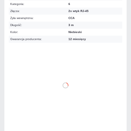
Kategoria:
6
Złącza:
2x wtyk RJ-45
Żyła wewnętrzna:
CCA
Długość:
3 m
Kolor:
Niebieski
Gwarancja producenta:
12 miesięcy
7,13 zł
netto: 5,80 zł
DO KOSZYKA
Dodaj do porównania
Dużo
Czas realizacji:
24h