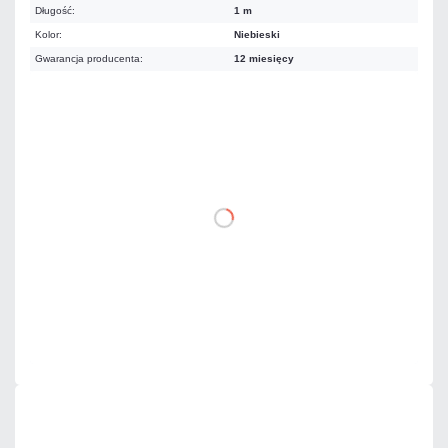
Długość:
1 m
Kolor:
Niebieski
Gwarancja producenta:
12 miesięcy
5,17 zł
netto: 4,20 zł
DO KOSZYKA
Dodaj do porównania
Dużo
Czas realizacji:
24h