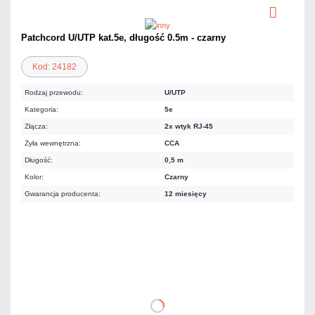
Patchcord U/UTP kat.5e, długość 0.5m - czarny
Kod: 24182
Rodzaj przewodu:
U/UTP
Kategoria:
5e
Złącza:
2x wtyk RJ-45
Żyła wewnętrzna:
CCA
Długość:
0,5 m
Kolor:
Czarny
Gwarancja producenta:
12 miesięcy
3,44 zł
netto: 2,80 zł
DO KOSZYKA