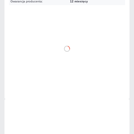
Gwarancja producenta:
12 miesięcy
9,35 zł
netto: 7,60 zł
DO KOSZYKA
Dodaj do porównania
Dużo
Czas realizacji:
24h