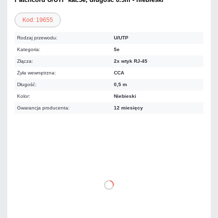
Kod: 19655
Rodzaj przewodu:
U/UTP
Kategoria:
5e
Złącza:
2x wtyk RJ-45
Żyła wewnętrzna:
CCA
Długość:
0,5 m
Kolor:
Niebieski
Gwarancja producenta:
12 miesięcy
3,44 zł
netto: 2,80 zł
DO KOSZYKA
Dodaj do porównania