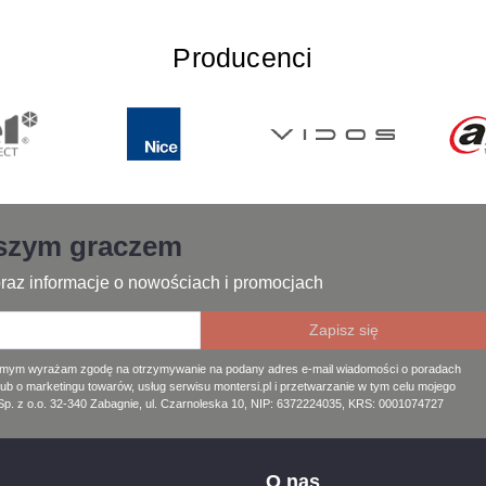
Producenci
jszym graczem
raz informacje o nowościach i promocjach
amym wyrażam zgodę na otrzymywanie na podany adres e-mail wiadomości o poradach
lub o marketingu towarów, usług serwisu montersi.pl i przetwarzanie w tym celu mojego
. z o.o. 32-340 Zabagnie, ul. Czarnoleska 10, NIP: 6372224035, KRS: 0001074727
O nas