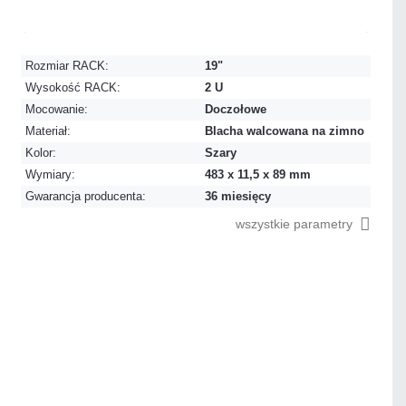
Dużo
Czas realizacji:
24h
Rozmiar RACK:
19"
Wysokość RACK:
2 U
Mocowanie:
Doczołowe
Materiał:
Blacha walcowana na zimno
Kolor:
Szary
Wymiary:
483 x 11,5 x 89 mm
Gwarancja producenta:
36 miesięcy
wszystkie parametry