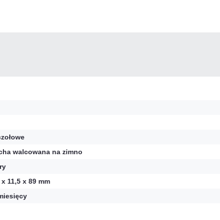
zołowe
cha walcowana na zimno
ry
 x 11,5 x 89 mm
miesięcy