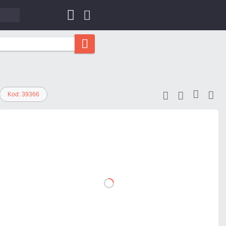
Kod: 39366
25,83 zł
netto: 21,00 zł
DO
KOSZYKA