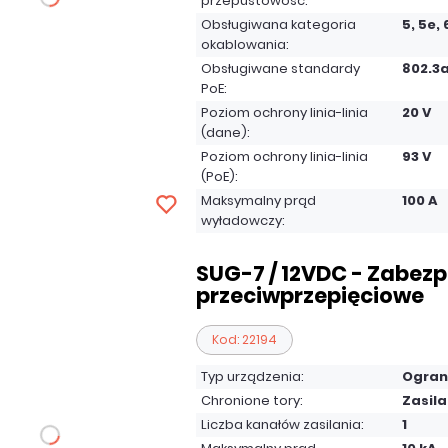
przepustowość:
Obsługiwana kategoria
5, 5e, 
okablowania:
Obsługiwane standardy
802.3a
PoE:
Poziom ochrony linia-linia
20 V
(dane):
Poziom ochrony linia-linia
93 V
(PoE):
Maksymalny prąd
100 A
wyładowczy:
SUG-7 / 12VDC - Zabezp
przeciwprzepięciowe
Kod: 22194
Typ urządzenia:
Ogran
Chronione tory:
Zasila
Liczba kanałów zasilania:
1