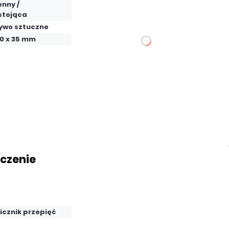
nny /
stojąca
ywo sztuczne
80 x 35 mm
DO KOSZYKA
Dodaj do porównania
Mało
Czas realizacji:
24h
czenie
82,41 zł
netto: 67,00 zł
icznik przepięć