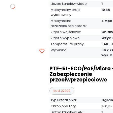
Liczba kanałów wideo:
1
Maksymalny prąd
10 kA
wyładowczy:
Maksymalna
5 Mpx
rozdzielczość obrazu:
Złącze wejściowe:
Gniaz
Złącze wyjściowe:
Wtyk 
Temperatura pracy:
-40...
Wymiary:
86 x 2
wys. x 
PTF-51-ECO/PoE/Micro 
Zabezpieczenie
przeciwprzepięciowe
Kod: 22209
Typ urządzenia:
Ogran
Chronione tory:
1-2, 3
Liczba kanałów LAN:
1