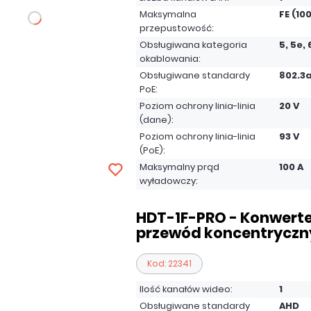
Maksymalna
FE (10
przepustowość:
Obsługiwana kategoria
5, 5e, 
okablowania:
Obsługiwane standardy
802.3a
PoE:
Poziom ochrony linia-linia
20 V
(dane):
Poziom ochrony linia-linia
93 V
(PoE):
Maksymalny prąd
100 A
wyładowczy:
HDT-1F-PRO - Konwerte
przewód koncentryczn
Kod: 22341
Ilość kanałów wideo:
1
Obsługiwane standardy
AHD