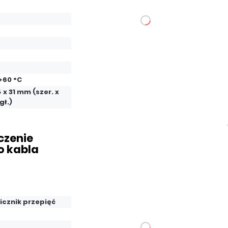
DO KOSZYKA
Dodaj do porównania
 +60 °C
Mało
4 x 31 mm (szer. x
Czas realizacji:
24h
gł.)
czenie
o kabla
95,94 zł
netto: 78,00 zł
icznik przepięć
DO KOSZYKA