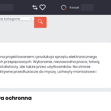
0,00 zł
Koszyk:
0
ie kategorie
 ona projektowaniem i produkcja sprzętu elektronicznego
 przepięciowych. Wykonanie, niezawodna praca, łatwą
nstalatorzy, ale także przez użytkowników. Na stronie
 aktywne przedłużacze do myszy, uchwyty montażowe i
wa ochronna
23,37 zł