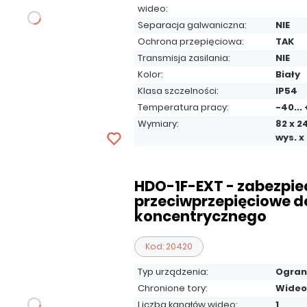
wideo:
Separacja galwaniczna:
NIE
Ochrona przepięciowa:
TAK
Transmisja zasilania:
NIE
Kolor:
Biały
Klasa szczelności:
IP54
Temperatura pracy:
-40...
Wymiary:
82 x 2
wys. x 
HDO-1F-EXT - zabezpie
przeciwprzepięciowe d
koncentrycznego
Kod: 20420
Typ urządzenia:
Ogran
Chronione tory:
Wideo
Liczba kanałów wideo:
1