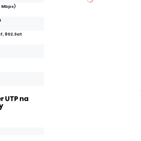
0 Mbps)
Dodaj do porównania
6
f, 802.3at
Dużo
Czas realizacji:
24h
r UTP na
y
94,71 zł
netto: 77,00 zł