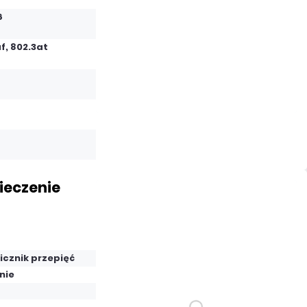
6
Dodaj do porównania
f, 802.3at
Dużo
Czas realizacji:
24h
ieczenie
109,47 zł
netto: 89,00 zł
icznik przepięć
nie