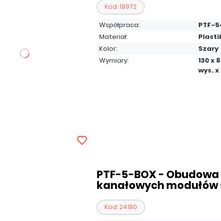
Kod: 19972
Współpraca:
PTF-5
Materiał:
Plasti
Kolor:
Szary
Wymiary:
130 x 
wys. x 
PTF-5-BOX - Obudowa 
kanałowych modułów s
Kod: 24180