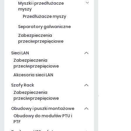
Myszki i przedłużacze
myszy
Przedłużacze myszy
Separatory galwaniczne
Zabezpieczenia
przeciwprzepięciowe
Sieci LAN
Zabezpieczenia
przeciwprzepięciowe
Akcesoria sieci LAN
Szafy Rack
Zabezpieczenia
przeciwprzepięciowe
Obudowy i puszki montażowe
Obudowy do modułów PTU i
PTF