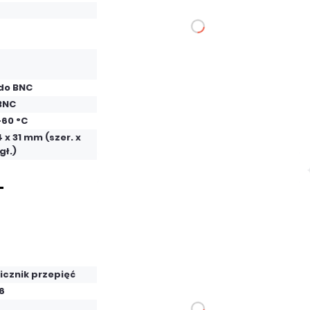
DO KOSZYKA
Dodaj do porównania
do BNC
BNC
Dużo
+60 °C
Czas realizacji:
24h
4 x 31 mm (szer. x
gł.)
-
92,25 zł
netto: 75,00 zł
icznik przepięć
-6
DO KOSZYKA