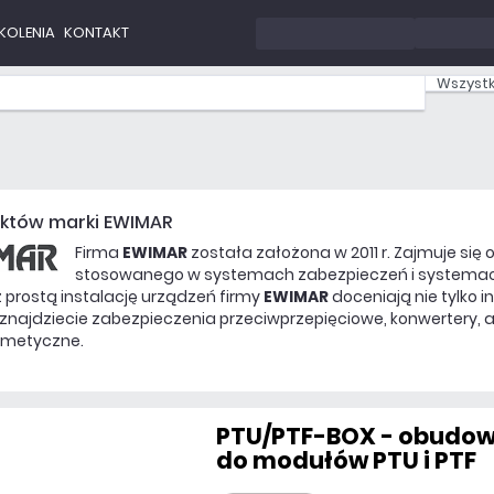
KOLENIA
KONTAKT
Wszystk
uktów marki EWIMAR
Firma
EWIMAR
została założona w 2011 r. Zajmuje się
stosowanego w systemach zabezpieczeń i systemach
 prostą instalację urządzeń firmy
EWIMAR
doceniają nie tylko i
znajdziecie zabezpieczenia przeciwprzepięciowe, konwertery,
rmetyczne.
PTU/PTF-BOX - obudo
do modułów PTU i PTF