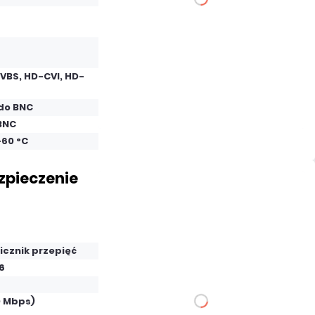
Dodaj do porównania
VBS, HD-CVI, HD-
Mało
do BNC
Czas realizacji:
24h
BNC
+60 °C
zpieczenie
97,17 zł
netto: 79,00 zł
icznik przepięć
-6
0 Mbps)
DO KOSZYKA