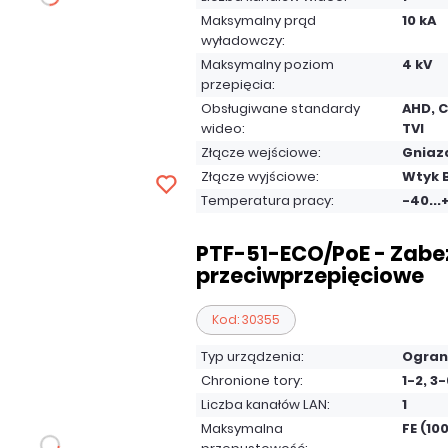
Maksymalny prąd
10 kA
wyładowczy:
Maksymalny poziom
4 kV
przepięcia:
Obsługiwane standardy
AHD, C
wideo:
TVI
Złącze wejściowe:
Gniaz
Złącze wyjściowe:
Wtyk 
Temperatura pracy:
-40...
PTF-51-ECO/PoE - Zabe
przeciwprzepięciowe
Kod: 30355
Typ urządzenia:
Ogran
Chronione tory:
1-2, 3
Liczba kanałów LAN:
1
Maksymalna
FE (10