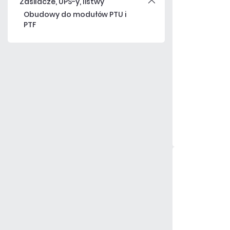
Zasilacze, UPS-y, listwy
Obudowy do modułów PTU i
PTF