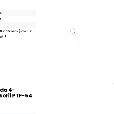
netto: 19,00 zł
4
k
80 x 35 mm (szer. x
DO KOSZYKA
gł.)
Dodaj do porównania
Mało
Czas realizacji:
24h
do 4-
erii PTF-54
49,20 zł
netto: 40,00 zł