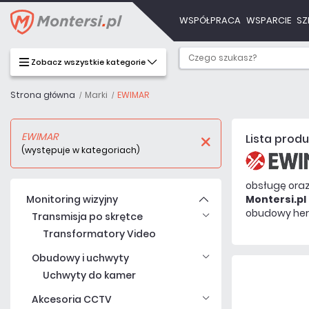
WSPÓŁPRACA
WSPARCIE
SZ
Zobacz wszystkie kategorie
Strona główna
Marki
EWIMAR
EWIMAR
Lista prod
(występuje w kategoriach)
obsługę oraz
Monitoring wizyjny
Montersi.pl
obudowy he
Transmisja po skrętce
Transformatory Video
Obudowy i uchwyty
Uchwyty do kamer
Akcesoria CCTV