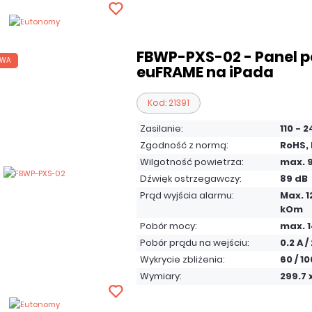
FBWP-PXS-02 - Panel 
AWA
euFRAME na iPada
Kod: 21391
Zasilanie:
110 - 
Zgodność z normą:
RoHS,
Wilgotność powietrza:
max. 
Dźwięk ostrzegawczy:
89 dB
Prąd wyjścia alarmu:
Max. 1
kOm
Pobór mocy:
max. 
Pobór prądu na wejściu:
0.2 A /
Wykrycie zbliżenia:
60 / 1
Wymiary:
299.7 