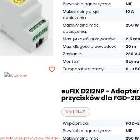
Przyciski diagnostyczne:
NIE
Maksymalny prąd
10 A
obciążenia:
Maksymalna moc
250 W
obciążenia:
Max. przekrój przewodów:
2,5 m
Max. długość przewodów:
20 m
Zasilanie:
230 V 
Montaż:
Szyna
Temperatura pracy:
0...+5
euFIX D212NP - Adapter
przycisków dla FGD-21
Kod: 21421
Współpraca:
FGD-2
Przyciski diagnostyczne:
NIE
Maksymalna moc
250 W