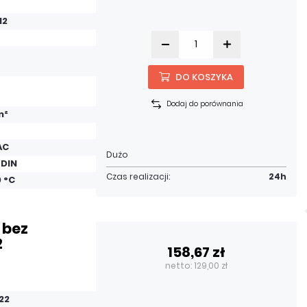
12
DO KOSZYKA
Dodaj do porównania
m²
AC
Dużo
 DIN
Czas realizacji:
24h
0 °C
 bez
2
158,67 zł
netto: 129,00 zł
22