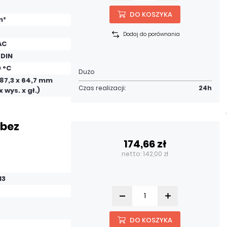
DO KOSZYKA
m²
Dodaj do porównania
AC
 DIN
0 °C
Dużo
 87,3 x 64,7 mm
Czas realizacji:
24h
x wys. x gł.)
 bez
3
174,66 zł
netto: 142,00 zł
13
DO KOSZYKA