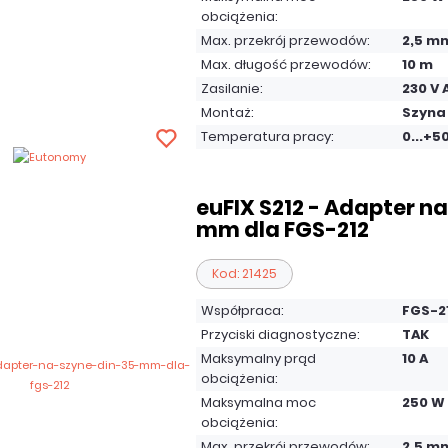
obciążenia:
Max. przekrój przewodów:
2,5 m
Max. długość przewodów:
10 m
Zasilanie:
230 V 
Montaż:
Szyna
Temperatura pracy:
0...+5
euFIX S212 - Adapter na
mm dla FGS-212
Kod: 21425
Współpraca:
FGS-2
Przyciski diagnostyczne:
TAK
Maksymalny prąd
10 A
obciążenia:
Maksymalna moc
250 W
obciążenia:
Max. przekrój przewodów:
2,5 m