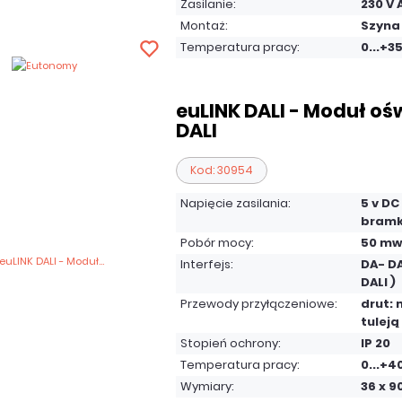
Zasilanie:
230 V 
Montaż:
Szyna
Temperatura pracy:
0...+3
euLINK DALI - Moduł oś
DALI
Kod: 30954
Napięcie zasilania:
5 v DC
bramk
Pobór mocy:
50 mw
Interfejs:
DA- DA
DALI )
Przewody przyłączeniowe:
drut: 
tulej
Stopień ochrony:
IP 20
Temperatura pracy:
0...+4
Wymiary:
36 x 9