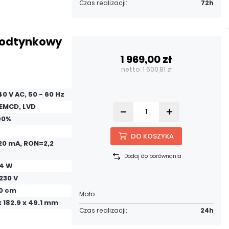
Czas realizacji:
72h
podtynkowy
1 969,00 zł
netto: 1 600,81 zł
240 V AC, 50 - 60 Hz
 EMCD, LVD
90%
DO KOSZYKA
20 mA, RON=2,2
Dodaj do porównania
14 W
 230 V
00 cm
Mało
x 182.9 x 49.1 mm
Czas realizacji:
24h