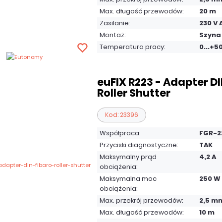
Max. długość przewodów:
20 m
Zasilanie:
230 V 
Montaż:
Szyna
Temperatura pracy:
0...+5
euFIX R223 - Adapter DI
Roller Shutter
Kod: 23396
Współpraca:
FGR-2
Przyciski diagnostyczne:
TAK
Maksymalny prąd
4,2 A
obciążenia:
Maksymalna moc
250 W
obciążenia:
Max. przekrój przewodów:
2,5 m
Max. długość przewodów:
10 m