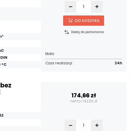
DO KOSZYKA
Dodaj do porównania
m²
AC
Mało
 DIN
Czas realizacji:
24h
0 °C
 bez
2
174,66 zł
netto: 142,00 zł
12