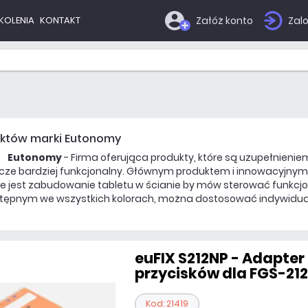
KOLENIA
KONTAKT
Załóż konto
Zalo
uktów marki Eutonomy
Eutonomy
- Firma oferująca produkty, które są uzupełnieni
szcze bardziej funkcjonalny. Głównym produktem i innowacyjny
we jest zabudowanie tabletu w ścianie by mów sterować funkcj
tępnym we wszystkich kolorach, można dostosować indywidu
euFIX S212NP - Adapter
przycisków dla FGS-21
Kod: 21419