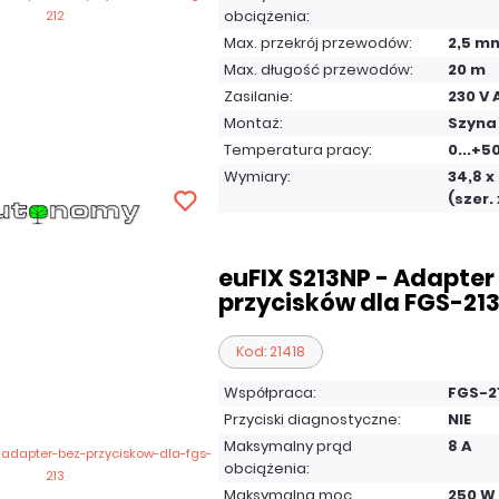
obciążenia:
Max. przekrój przewodów:
2,5 m
Max. długość przewodów:
20 m
Zasilanie:
230 V 
Montaż:
Szyna
Temperatura pracy:
0...+5
Wymiary:
34,8 x
(szer. 
euFIX S213NP - Adapter
przycisków dla FGS-21
Kod: 21418
Współpraca:
FGS-2
Przyciski diagnostyczne:
NIE
Maksymalny prąd
8 A
obciążenia:
Maksymalna moc
250 W