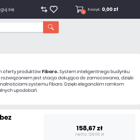
0,00 zł
guj się
Koszyk:
0
em oferty produktów
Fibaro.
System inteligentnego budynku
m rozwiązaniem jest stacja dokująca do zamocowania, dzięki
onalnościami systemu Fibaro. Dzięki eleganckim ramkom
alnych upodobań.
 bez
2
158,67 zł
netto: 129,00 zł