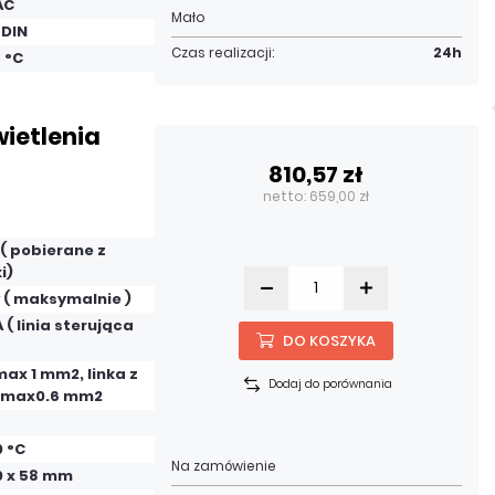
AC
Mało
 DIN
Czas realizacji:
24h
5 °C
wietlenia
810,57 zł
netto: 659,00 zł
 ( pobierane z
i)
 ( maksymalnie )
 ( linia sterująca
DO KOSZYKA
max 1 mm2, linka z
Dodaj do porównania
ą max0.6 mm2
0 °C
Na zamówienie
0 x 58 mm