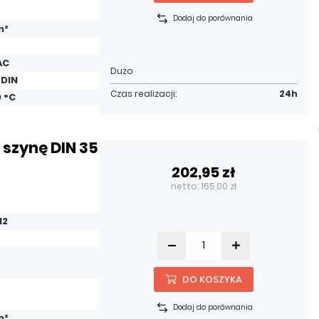
Dodaj do porównania
m²
AC
Dużo
 DIN
Czas realizacji:
24h
0 °C
 szynę DIN 35
202,95 zł
netto: 165,00 zł
12
DO KOSZYKA
Dodaj do porównania
m²