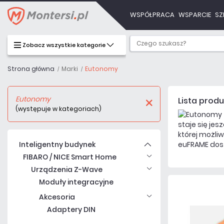
WSPÓŁPRACA
WSPARCIE
SZ
Zobacz wszystkie kategorie
Strona główna
Marki
Eutonomy
Eutonomy
Lista prod
(występuje w kategoriach)
staje się je
której możli
Inteligentny budynek
euFRAME dos
FIBARO / NICE Smart Home
Urządzenia Z-Wave
Moduły integracyjne
Akcesoria
Adaptery DIN