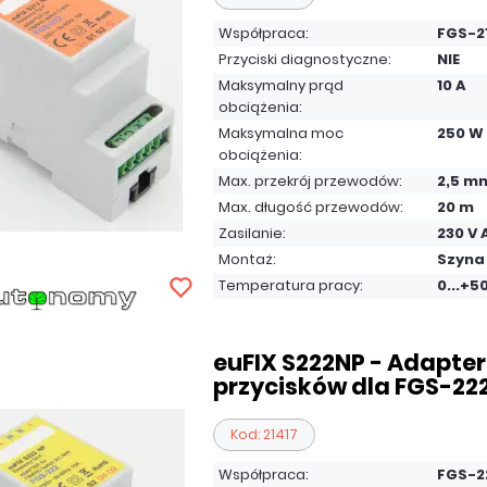
Współpraca:
FGS-2
Przyciski diagnostyczne:
NIE
Maksymalny prąd
10 A
obciążenia:
Maksymalna moc
250 W
obciążenia:
Max. przekrój przewodów:
2,5 m
Max. długość przewodów:
20 m
Zasilanie:
230 V 
Montaż:
Szyna
Temperatura pracy:
0...+5
euFIX S222NP - Adapter
przycisków dla FGS-22
Kod: 21417
Współpraca:
FGS-2