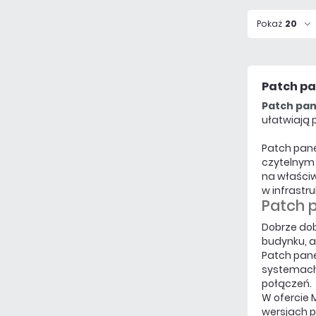
Pokaż
20
Patch pa
Patch pan
ułatwiają 
Patch pane
czytelnym 
na właściw
w infrastru
Patch 
Dobrze dob
budynku, a
Patch pane
systemac
połączeń.
W ofercie
wersjach 