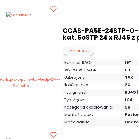
CCAS-PA5E-24STP-O-2
kat. 5eSTP 24 x RJ45 z
Kod: 30455
Rozmiar RACK:
19"
Wysokość RACK:
1 U
Uzbrojony:
TAK
Ilość gniazd:
24
Typ gniazd:
RJ45 
Typ złącza:
LSA
Kategoria okablowania:
5e
Montaż złączy:
Pozio
Mocowanie:
Doczo