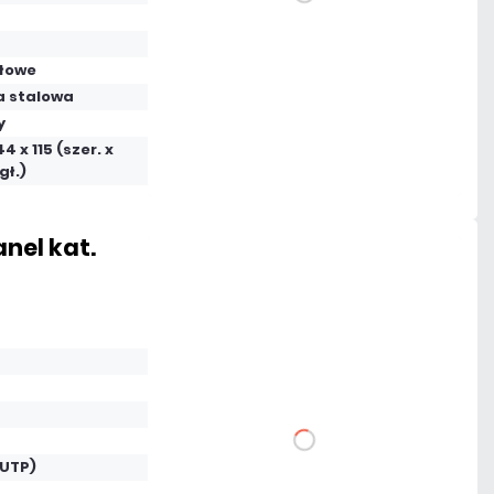
DO KOSZYKA
Dodaj do porównania
łowe
a stalowa
y
Mało
4 x 115 (szer. x
Czas realizacji:
24h
gł.)
nel kat.
125,46 zł
netto: 102,00 zł
DO KOSZYKA
(UTP)