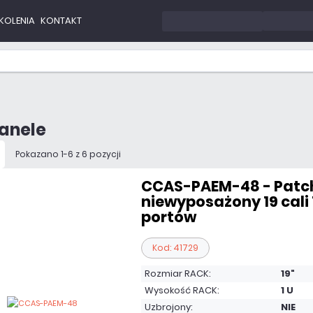
KOLENIA
KONTAKT
anele
Pokazano 1-6 z 6 pozycji
CCAS-PAEM-48 - Patc
niewyposażony 19 cali 
portów
Kod: 41729
Rozmiar RACK:
19"
Wysokość RACK:
1 U
Uzbrojony:
NIE