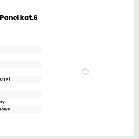
Panel kat.6
195,57 zł
netto: 159,00 zł
DO KOSZYKA
(UTP)
Dodaj do porównania
my
łowe
Mało
Czas realizacji:
24h