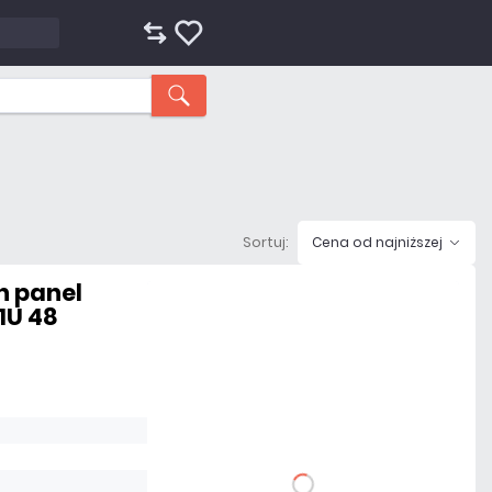
Sortuj:
Cena od najniższej
h panel
1U 48
98,40 zł
netto: 80,00 zł