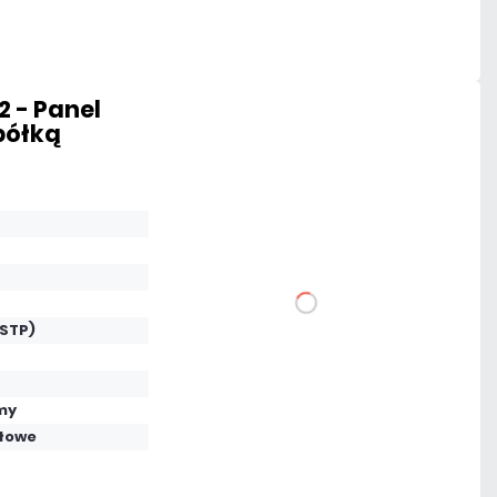
Czas realizacji:
24h
 - Panel
 półką
195,20 zł
netto: 158,70 zł
DO KOSZYKA
(STP)
Dodaj do porównania
my
łowe
Mało
Czas realizacji:
24h