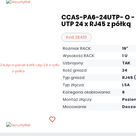
CCAS-PA6-24UTP- O - 
UTP 24 x RJ45 z półką
Kod: 26433
Rozmiar RACK:
19"
Wysokość RACK:
1 U
Uzbrojony:
TAK
Ilość gniazd:
24
Typ gniazd:
RJ45 
Typ złącza:
LSA
Kategoria okablowania:
6
Montaż złączy:
Pozio
Mocowanie:
Doczo