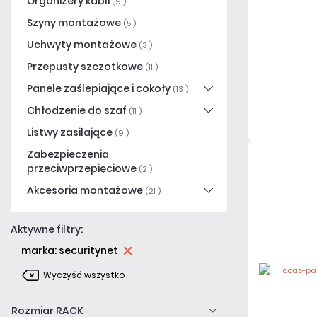
Organizery kabli
(9 )
Szyny montażowe
(5 )
Uchwyty montażowe
(3 )
Przepusty szczotkowe
(11 )
Panele zaślepiające i cokoły
(13 )
Chłodzenie do szaf
(11 )
Listwy zasilające
(9 )
Zabezpieczenia
przeciwprzepięciowe
(2 )
Akcesoria montażowe
(21 )
Aktywne filtry:
marka: securitynet
Wyczyść wszystko
Rozmiar RACK