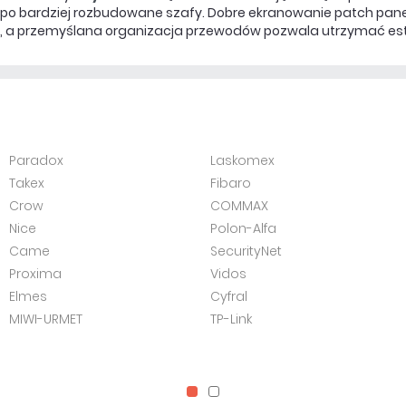
po bardziej rozbudowane szafy. Dobre ekranowanie patch paneli 
i, a przemyślana organizacja przewodów pozwala utrzymać este
Paradox
Laskomex
Takex
Fibaro
Crow
COMMAX
Nice
Polon-Alfa
Came
SecurityNet
Proxima
Vidos
Elmes
Cyfral
MIWI-URMET
TP-Link