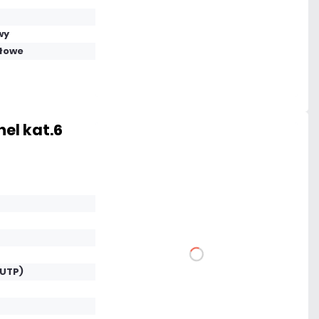
Dodaj do porównania
wy
łowe
Mało
Czas realizacji:
24h
el kat.6
147,60 zł
netto: 120,00 zł
DO KOSZYKA
(UTP)
Dodaj do porównania