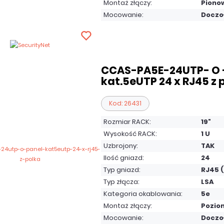
Montaż złączy:
Piono
Mocowanie:
Doczo
CCAS-PA5E-24UTP- O -
kat.5eUTP 24 x RJ45 z 
Kod: 26431
Rozmiar RACK:
19"
Wysokość RACK:
1 U
Uzbrojony:
TAK
Ilość gniazd:
24
Typ gniazd:
RJ45 
Typ złącza:
LSA
Kategoria okablowania:
5e
Montaż złączy:
Pozio
Mocowanie:
Doczo