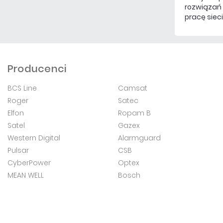
rozwiązań 
pracę siec
Producenci
BCS Line
Camsat
Roger
Satec
Elfon
Ropam B
Satel
Gazex
Western Digital
Alarmguard
Pulsar
CSB
CyberPower
Optex
MEAN WELL
Bosch