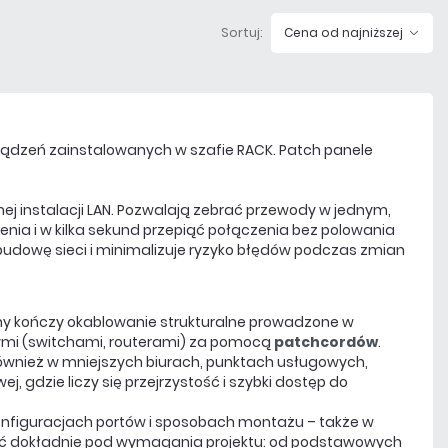
Sortuj:
Cena od najniższej
dzeń zainstalowanych w szafie RACK. Patch panele
j instalacji LAN. Pozwalają zebrać przewody w jednym,
a i w kilka sekund przepiąć połączenia bez polowania
zbudowę sieci i minimalizuje ryzyko błędów podczas zmian
rony kończy okablowanie strukturalne prowadzone w
nymi (switchami, routerami) za pomocą
patchcordów
.
również w mniejszych biurach, punktach usługowych,
 gdzie liczy się przejrzystość i szybki dostęp do
konfiguracjach portów i sposobach montażu – także w
ować dokładnie pod wymagania projektu: od podstawowych