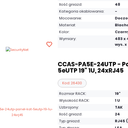
Ilość gniazd:
48
Kategoria okablowania:
-
Mocowanie:
Doczo
Materiał:
Blach
Kolor:
Czarn
Wymiary:
483 x 4
wys. x 
CCAS-PA5E-24UTP - Pa
5eUTP 19" 1U, 24xRJ45
Kod: 26430
Rozmiar RACK:
19"
Wysokość RACK:
1 U
Uzbrojony:
TAK
Ilość gniazd:
24
Typ gniazd:
RJ45 
Typ złącza:
LSA