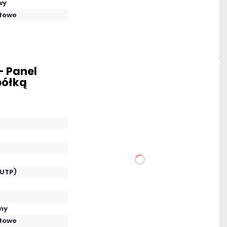
wy
łowe
Dużo
Czas realizacji:
24h
 Panel
półką
190,65 zł
netto: 155,00 zł
DO KOSZYKA
(UTP)
Dodaj do porównania
my
łowe
Mało