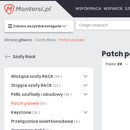
WSPÓŁPRACA
WSPARCIE
SZ
Zobacz wszystkie kategorie
Strona główna
Szafy Rack
Patch panele
Patch p
Szafy Rack
Pokaż
20
Wiszące szafy RACK
(65 )
Stojące szafy RACK
(22 )
Półki, szuflady i obudowy
(49 )
Patch panele
(14 )
Keystone
(26 )
Przełącznice światłowodowe
(4 )