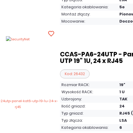
Kategoria okablowania:
5e
Montaż złączy:
Piono
Mocowanie:
Doczo
CCAS-PA6-24UTP - Pan
UTP 19" 1U, 24 x RJ45
Kod: 26432
Rozmiar RACK:
19"
Wysokość RACK:
1 U
Uzbrojony:
TAK
Ilość gniazd:
24
Typ gniazd:
RJ45 
Typ złącza:
LSA
Kategoria okablowania:
6