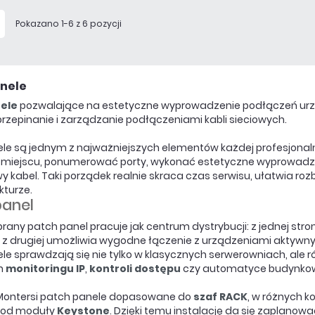
Pokazano 1-6 z 6 pozycji
nele
ele
pozwalające na estetyczne wyprowadzenie podłączeń urzą
przepinanie i zarządzanie podłączeniami kabli sieciowych.
le są jednym z najważniejszych elementów każdej profesjonalne
miejscu, ponumerować porty, wykonać estetyczne wyprowadzeni
y kabel. Taki porządek realnie skraca czas serwisu, ułatwia ro
kturze.
panel
rany patch panel pracuje jak centrum dystrybucji: z jednej st
 z drugiej umożliwia wygodne łączenie z urządzeniami aktyw
le sprawdzają się nie tylko w klasycznych serwerowniach, ale 
h
monitoringu IP
,
kontroli dostępu
czy automatyce budynkowej,
 Montersi patch panele dopasowane do
szaf RACK
, w różnych 
pod moduły
Keystone
. Dzięki temu instalację da się zaplan