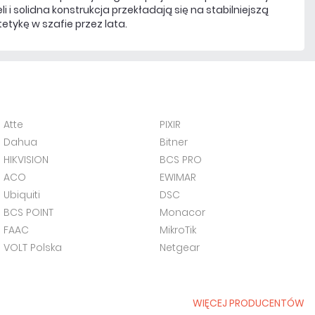
i solidna konstrukcja przekładają się na stabilniejszą
tykę w szafie przez lata.
Atte
PIXIR
Dahua
Bitner
HIKVISION
BCS PRO
ACO
EWIMAR
Ubiquiti
DSC
BCS POINT
Monacor
FAAC
MikroTik
VOLT Polska
Netgear
WIĘCEJ PRODUCENTÓW