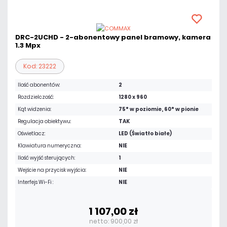
DRC-2UCHD - 2-abonentowy panel bramowy, kamera
1.3 Mpx
Kod: 23222
Ilość abonentów:
2
Rozdzielczość:
1280 x 960
Kąt widzenia:
75° w poziomie, 60° w pionie
Regulacja obiektywu:
TAK
Oświetlacz:
LED (Światło białe)
Klawiatura numeryczna:
NIE
Ilość wyjść sterujących:
1
Wejście na przycisk wyjścia:
NIE
Interfejs Wi-Fi :
NIE
1 107,00 zł
netto: 900,00 zł