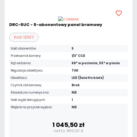
DRC-5UC - 5-abonentowy panel bramowy
Kod: 12007
Ilość abonentów:
5
Przetwornik kamery:
1/3" CCD
Kąt widzenia:
68° w poziomie, 55° w pionie
Regulacja obiektywu:
TAK
Oświetlacz:
LED (Światło białe)
Czytnik zbliżeniowy:
Brak
Klawiatura numeryczna:
NIE
Ilość wyjść sterujących:
1
Wejście na przycisk wyjścia:
NIE
1 045,50 zł
netto: 850,00 zł