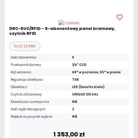
DRC-5UC/RFID - 5-abonentowy panel bramowy,
czytnik RFID
Kod: 22486
Ilość abonentów:
5
Przetwornik kamery:
1/4" CCD
Kąt widzenia:
68° w poziomie, 55° w pionie
Regulacja obiektywu:
TAK
Oświetlacz:
LED (Światło białe)
Czytnik zbliżeniowy:
UNIQUE 125 kHz
Klawiatura numeryczna:
NIE
Ilość wyjść sterujących:
2
Wejście na przycisk wyjścia:
NIE
1 353,00 zł