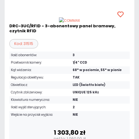
DRC-3UC/RFID - 3-abonentowy panel bramowy,
czytnik RFID
Kod: 31515
Ilość abonentów:
3
Przetwornik kamery:
1/4" CCD
Kąt widzenia:
68° w poziomie, 55° w pionie
Regulacja obiektywu:
TAK
Oświetlacz:
LED (Światło białe)
Czytnik zbliżeniowy:
UNIQUE 125 kHz
Klawiatura numeryczna:
NIE
Ilość wyjść sterujących:
2
Wejście na przycisk wyjścia:
NIE
1 303,80 zł
netto: 1 060,00 zł