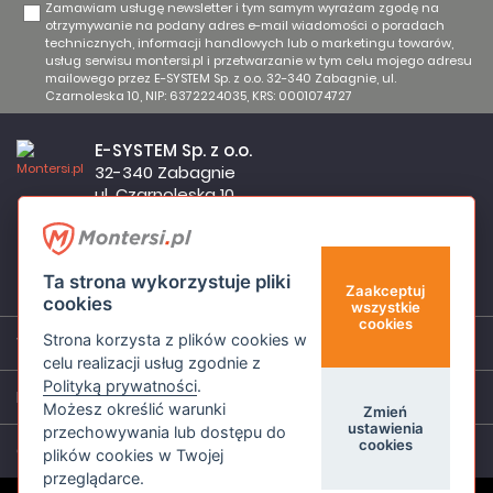
Zamawiam usługę newsletter i tym samym wyrażam zgodę na
otrzymywanie na podany adres e-mail wiadomości o poradach
technicznych, informacji handlowych lub o marketingu towarów,
usług serwisu montersi.pl i przetwarzanie w tym celu mojego adresu
mailowego przez E-SYSTEM Sp. z o.o. 32-340 Zabagnie, ul.
Czarnoleska 10, NIP: 6372224035, KRS: 0001074727
E-SYSTEM Sp. z o.o.
32-340 Zabagnie
ul. Czarnoleska 10
Firma czynna od poniedziałku do piątku w godzinach 8:00 –
17:00
32 644 11 50
Ta strona wykorzystuje pliki
sklep@montersi.pl
Zaakceptuj
cookies
wszystkie
cookies
Strona korzysta z plików cookies w
Wsparcie
celu realizacji usług zgodnie z
Polityką prywatności
.
Informacje
Możesz określić warunki
Zmień
ustawienia
przechowywania lub dostępu do
cookies
O nas
plików cookies w Twojej
przeglądarce.