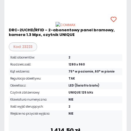
DRC-2UCHD/RFID - 2-abonentowy panel bramowy,
kamera 1.3 Mpx, czytnik UNIQUE
Kod: 23223
Ilość abonentów:
2
Rozdzielczość:
1280 x 960
Kąt widzenia:
75° w poziomie, 60° w pionie
Regulacja obiektywu:
TAK
Oświetlacz:
LED (Światło białe)
Czytnik zbliżeniowy:
UNIQUE 125 kHz
Klawiatura numeryczna:
NIE
Ilość wyjść sterujących:
2
Wejście na przycisk wyjścia:
NIE
1 414,50 zł