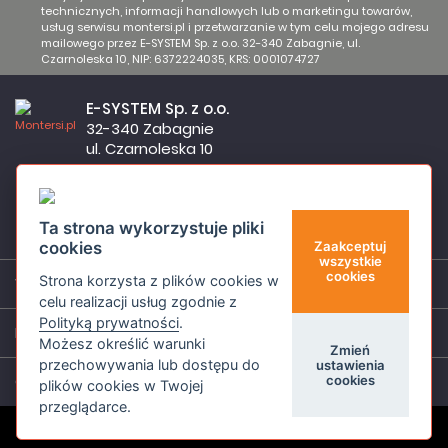
technicznych, informacji handlowych lub o marketingu towarów,
usług serwisu montersi.pl i przetwarzanie w tym celu mojego adresu
mailowego przez E-SYSTEM Sp. z o.o. 32-340 Zabagnie, ul.
Czarnoleska 10, NIP: 6372224035, KRS: 0001074727
E-SYSTEM Sp. z o.o.
32-340 Zabagnie
ul. Czarnoleska 10
Firma czynna od poniedziałku do piątku w godzinach 8:00 –
17:00
32 644 11 50
Ta strona wykorzystuje pliki
sklep@montersi.pl
cookies
Zaakceptuj
wszystkie
cookies
Strona korzysta z plików cookies w
Wsparcie
celu realizacji usług zgodnie z
Polityką prywatności
.
Informacje
Możesz określić warunki
Zmień
przechowywania lub dostępu do
ustawienia
cookies
O nas
plików cookies w Twojej
przeglądarce.
© Montersi.pl 2026 Wszystkie prawa zastrzeżone