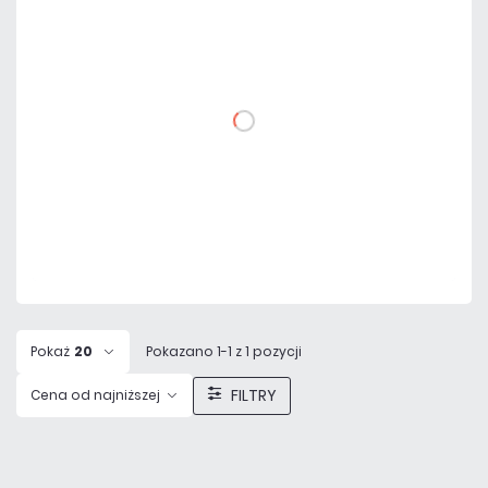
171,09 zł
netto: 139,10 zł
DO KOSZYKA
Dodaj do porównania
Mało
Czas realizacji:
24h
Pokaż
20
Pokazano 1-1 z 1 pozycji
FILTRY
Cena od najniższej