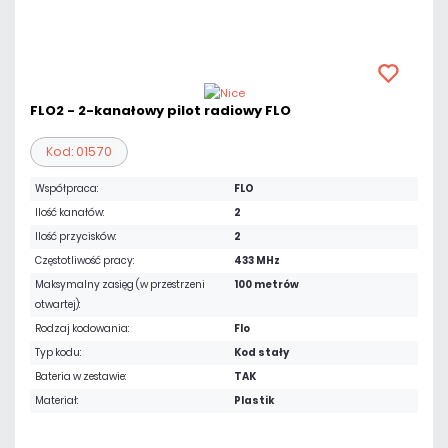
FLO2 - 2-kanałowy pilot radiowy FLO
Kod: 01570
Współpraca:
FLO
Ilość kanałów:
2
Ilość przycisków:
2
Częstotliwość pracy:
433 MHz
Maksymalny zasięg (w przestrzeni
100 metrów
otwartej):
Rodzaj kodowania:
Flo
Typ kodu:
Kod stały
Bateria w zestawie:
TAK
Materiał:
Plastik