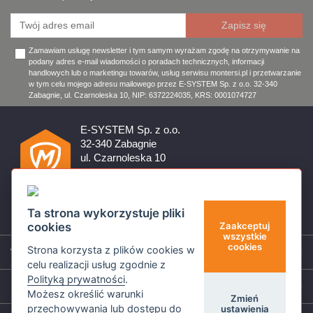
Zamawiam usługę newsletter i tym samym wyrażam zgodę na otrzymywanie na
podany adres e-mail wiadomości o poradach technicznych, informacji
handlowych lub o marketingu towarów, usług serwisu montersi.pl i przetwarzanie
w tym celu mojego adresu mailowego przez E-SYSTEM Sp. z o.o. 32-340
Zabagnie, ul. Czarnoleska 10, NIP: 6372224035, KRS: 0001074727
E-SYSTEM Sp. z o.o.
32-340 Zabagnie
ul. Czarnoleska 10
Firma czynna od poniedziałku do piątku w godzinach 8:00 –
17:00
32 644 11 50
Ta strona wykorzystuje pliki
sklep@montersi.pl
cookies
Zaakceptuj
wszystkie
cookies
Strona korzysta z plików cookies w
Wsparcie
celu realizacji usług zgodnie z
Polityką prywatności
.
Informacje
Możesz określić warunki
Zmień
przechowywania lub dostępu do
ustawienia