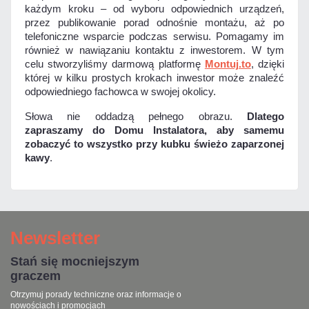
każdym kroku – od wyboru odpowiednich urządzeń,
przez publikowanie porad odnośnie montażu, aż po
telefoniczne wsparcie podczas serwisu. Pomagamy im
również w nawiązaniu kontaktu z inwestorem. W tym
celu stworzyliśmy darmową platformę
Montuj.to
, dzięki
której w kilku prostych krokach inwestor może znaleźć
odpowiedniego fachowca w swojej okolicy.
Słowa nie oddadzą pełnego obrazu.
Dlatego
zapraszamy do Domu Instalatora, aby samemu
zobaczyć to wszystko przy kubku świeżo zaparzonej
kawy
.
Newsletter
Stań się mocniejszym
graczem
Otrzymuj porady techniczne oraz informacje o
nowościach i promocjach