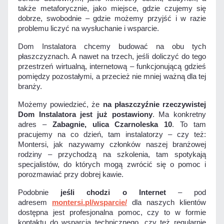
także metaforycznie, jako miejsce, gdzie czujemy się
dobrze, swobodnie – gdzie możemy przyjść i w razie
problemu liczyć na wysłuchanie i wsparcie.
Dom Instalatora chcemy budować na obu tych
płaszczyznach. A nawet na trzech, jeśli doliczyć do tego
przestrzeń wirtualną, internetową – funkcjonującą gdzieś
pomiędzy pozostałymi, a przecież nie mniej ważną dla tej
branży.
Możemy powiedzieć, że
na płaszczyźnie rzeczywistej
Dom Instalatora jest już postawiony
. Ma konkretny
adres –
Zabagnie, ulica Czarnoleska 10
. To tam
pracujemy na co dzień, tam instalatorzy – czy też:
Montersi, jak nazywamy członków naszej branżowej
rodziny – przychodzą na szkolenia, tam spotykają
specjalistów, do których mogą zwrócić się o pomoc i
porozmawiać przy dobrej kawie.
Podobnie
jeśli chodzi o Internet
– pod
adresem
montersi.pl/wsparcie/
dla naszych klientów
dostępna jest profesjonalna pomoc, czy to w formie
kontaktu do wsparcia technicznego, czy też regularnie