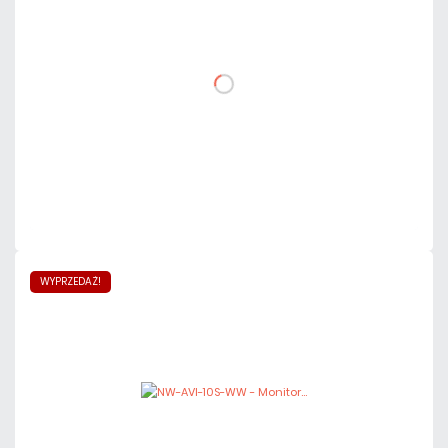
netto: 645,00 zł
DO KOSZYKA
Dodaj do porównania
Dużo
Czas realizacji:
24h
WYPRZEDAŻ!