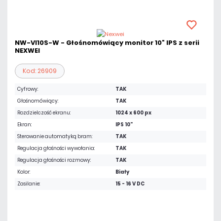
NW-VI10S-W - Głośnomówiący monitor 10" IPS z serii
NEXWEI
Kod: 26909
Cyfrowy:
TAK
Głośnomówiący:
TAK
Rozdzielczość ekranu:
1024 x 600 px
Ekran:
IPS 10"
Sterowanie automatyką bram:
TAK
Regulacja głośności wywołania:
TAK
Regulacja głośności rozmowy:
TAK
Kolor:
Biały
Zasilanie:
15 - 16 V DC
793,35 zł