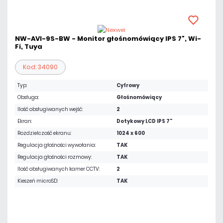
NW-AVI-9S-BW - Monitor głośnomówiący IPS 7", Wi-
Fi, Tuya
Kod: 34090
Typ:
Cyfrowy
Obsługa:
Głośnomówiący
Ilość obsługiwanych wejść:
2
Ekran:
Dotykowy LCD IPS 7"
Rozdzielczość ekranu:
1024 x 600
Regulacja głośności wywołania:
TAK
Regulacja głośności rozmowy:
TAK
Ilość obsługiwanych kamer CCTV:
2
Kieszeń microSD:
TAK
676,50 zł
netto: 550,00 zł