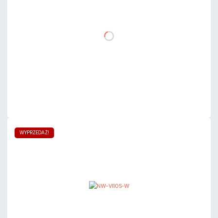
DO KOSZYKA
Dodaj do porównania
Mało
Czas realizacji:
24h
WYPRZEDAŻ!