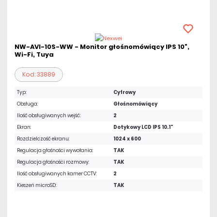
NW-AVI-10S-WW - Monitor głośnomówiący IPS 10",
Wi-Fi, Tuya
Kod: 33889
Typ:
Cyfrowy
Obsługa:
Głośnomówiący
Ilość obsługiwanych wejść:
2
Ekran:
Dotykowy LCD IPS 10.1"
Rozdzielczość ekranu:
1024 x 600
Regulacja głośności wywołania:
TAK
Regulacja głośności rozmowy:
TAK
Ilość obsługiwanych kamer CCTV:
2
Kieszeń microSD:
TAK
861,00 zł