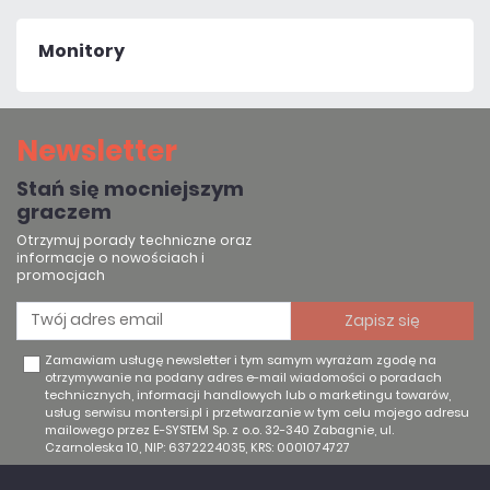
Monitory
Newsletter
Stań się mocniejszym
graczem
Otrzymuj porady techniczne oraz
informacje o nowościach i
promocjach
Zamawiam usługę newsletter i tym samym wyrażam zgodę na
otrzymywanie na podany adres e-mail wiadomości o poradach
technicznych, informacji handlowych lub o marketingu towarów,
usług serwisu montersi.pl i przetwarzanie w tym celu mojego adresu
mailowego przez E-SYSTEM Sp. z o.o. 32-340 Zabagnie, ul.
Czarnoleska 10, NIP: 6372224035, KRS: 0001074727