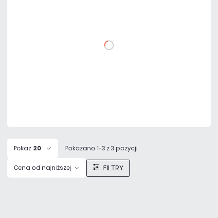
netto: 700,00 zł
DO KOSZYKA
Dodaj do porównania
Mało
Czas realizacji:
24h
Pokaż
20
Pokazano 1-3 z 3 pozycji
FILTRY
Cena od najniższej