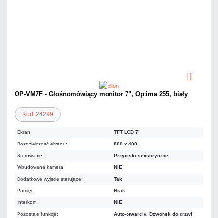
OP-VM7F - Głośnomówiący monitor 7", Optima 255, biały
Kod: 24299
Ekran:
TFT LCD 7"
Rozdzielczość ekranu:
800 x 400
Sterowanie:
Przyciski sensoryczne
Wbudowana kamera:
NIE
Dodatkowe wyjście sterujące:
Tak
Pamięć:
Brak
Interkom:
NIE
Pozostałe funkcje:
Auto-otwarcie, Dzwonek do drzwi