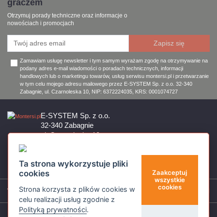
graczem
Otrzymuj porady techniczne oraz informacje o
nowościach i promocjach
Zamawiam usługę newsletter i tym samym wyrażam zgodę na otrzymywanie na
podany adres e-mail wiadomości o poradach technicznych, informacji
handlowych lub o marketingu towarów, usług serwisu montersi.pl i przetwarzanie
w tym celu mojego adresu mailowego przez E-SYSTEM Sp. z o.o. 32-340
Zabagnie, ul. Czarnoleska 10, NIP: 6372224035, KRS: 0001074727
E-SYSTEM Sp. z o.o.
32-340 Zabagnie
ul. Czarnoleska 10
Firma czynna od poniedziałku do piątku w godzinach 8:00 – 17:00
32 644 11 50
Ta strona wykorzystuje pliki
sklep@montersi.pl
cookies
Zaakceptuj
wszystkie
cookies
Strona korzysta z plików cookies w
Wsparcie
celu realizacji usług zgodnie z
Polityką prywatności
.
Informacje