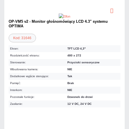
OP-VM5 v2 - Monitor głośnomówiący LCD 4.3" systemu
OPTIMA
Kod: 31646
Ekran:
TFT LCD 4,3"
Rozdzielczość ekranu:
480 x 272
Sterowanie:
Przyciski sensoryczne
Wbudowana kamera:
NIE
Dodatkowe wyjście sterujące:
Tak
Pamięć:
Brak
Interkom:
NIE
Pozostałe funkcje:
Dzwonek do drzwi
Zasilanie:
12 V DC, 24 V DC
638,37 zł
netto: 519,00 zł