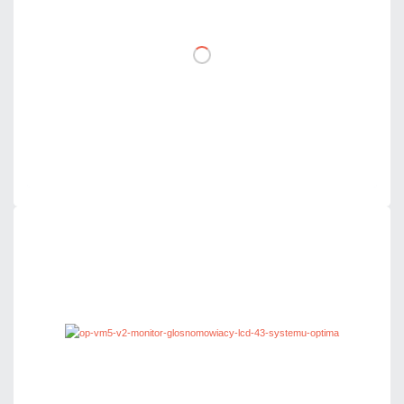
DO KOSZYKA
Dodaj do porównania
Dużo
Czas realizacji:
24h