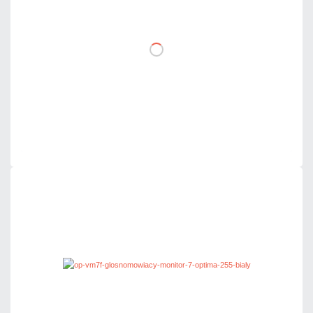
DO KOSZYKA
Dodaj do porównania
Na zamówienie
Czas realizacji:
72h