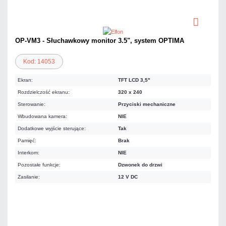
OP-VM3 - Słuchawkowy monitor 3.5", system OPTIMA
Kod: 14053
Ekran:
TFT LCD 3,5"
Rozdzielczość ekranu:
320 x 240
Sterowanie:
Przyciski mechaniczne
Wbudowana kamera:
NIE
Dodatkowe wyjście sterujące:
Tak
Pamięć:
Brak
Interkom:
NIE
Pozostałe funkcje:
Dzwonek do drzwi
Zasilanie:
12 V DC
498,15 zł
netto: 405,00 zł