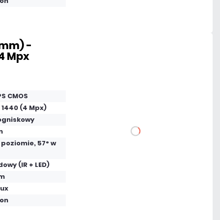
fon
Czas realizacji:
24h
8mm) -
4 Mpx
635,91 zł
netto: 517,00 zł
 PS CMOS
 1440 (4 Mpx)
ogniskowy
m
DO KOSZYKA
 poziomie, 57° w
Dodaj do porównania
owy (IR + LED)
 m
lux
Dużo
fon
Czas realizacji:
24h