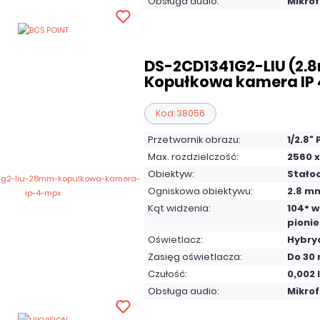
Obsługa audio:
Mikro
DS-2CD1341G2-LIU (2.
Kopułkowa kamera IP 
Kod: 38056
Przetwornik obrazu:
1/2.8"
Max. rozdzielczość:
2560 x
Obiektyw:
Stało
Ogniskowa obiektywu:
2.8 m
Kąt widzenia:
104° w
pionie
Oświetlacz:
Hybryd
Zasięg oświetlacza:
Do 30
Czułość:
0,002 
Obsługa audio:
Mikro