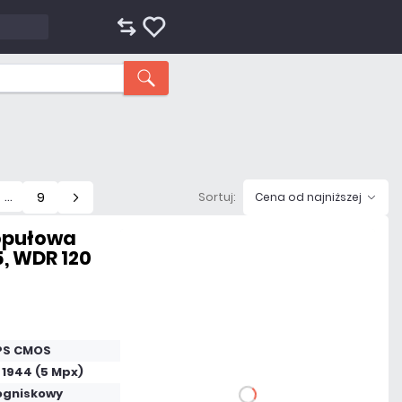
…
9
Sortuj:
Cena od najniższej
Kopułowa
5, WDR 120
507,99 zł
netto: 413,00 zł
 PS CMOS
 1944 (5 Mpx)
ogniskowy