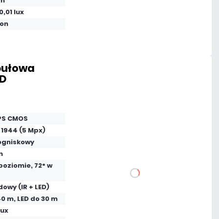
 m
0,01 lux
Na zamówienie
fon
Czas realizacji:
72h
opułowa
Warianty:
ED
Jasna
Ciemna
 PS CMOS
532,59 zł
 1944 (5 Mpx)
netto: 433,00 zł
ogniskowy
m
poziomie, 72° w
owy (IR + LED)
DO KOSZYKA
40 m, LED do 30 m
lux
Dodaj do porównania