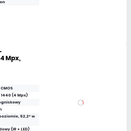
fon
Dużo
Czas realizacji:
24h
-
 4 Mpx,
547,35 zł
netto: 445,00 zł
S CMOS
 1440 (4 Mpx)
ogniskowy
DO KOSZYKA
m
poziomie, 52,2° w
Dodaj do porównania
owy (IR + LED)