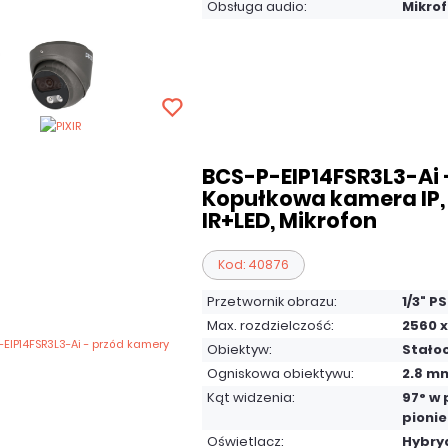
Obsługa audio:
Mikro
BCS-P-EIP14FSR3L3-Ai 
Kopułkowa kamera IP,
IR+LED, Mikrofon
Kod: 40876
Przetwornik obrazu:
1/3" P
Max. rozdzielczość:
2560 x
Obiektyw:
Stało
Ogniskowa obiektywu:
2.8 m
Kąt widzenia:
97° w 
pionie
Oświetlacz:
Hybryd