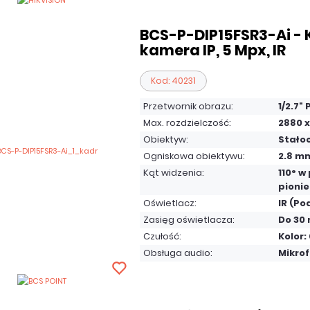
BCS-P-DIP15FSR3-Ai -
kamera IP, 5 Mpx, IR
Kod: 40231
Przetwornik obrazu:
1/2.7"
Max. rozdzielczość:
2880 x
Obiektyw:
Stało
Ogniskowa obiektywu:
2.8 m
Kąt widzenia:
110° w
pionie
Oświetlacz:
IR (Po
Zasięg oświetlacza:
Do 30
Czułość:
Kolor:
Obsługa audio:
Mikro