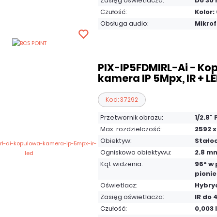
Zasięg oświetlacza:
Do 30
Czułość:
Kolor: 
Obsługa audio:
Mikro
PIX-IP5FDMIRL-Ai - K
kamera IP 5Mpx, IR + L
Kod: 37292
Przetwornik obrazu:
1/2.8"
Max. rozdzielczość:
2592 x
Obiektyw:
Stało
Ogniskowa obiektywu:
2.8 m
Kąt widzenia:
96° w 
pionie
Oświetlacz:
Hybryd
Zasięg oświetlacza:
IR do 
Czułość:
0,003 