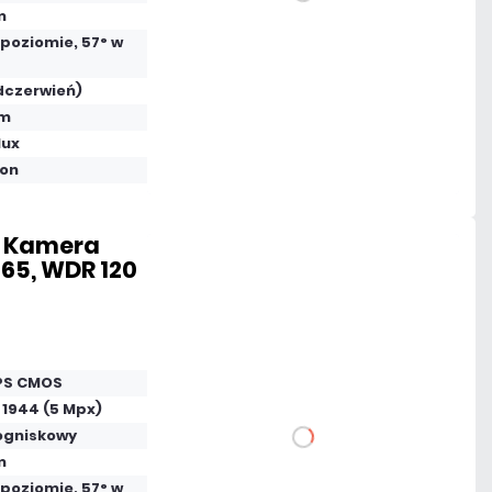
DO KOSZYKA
m
 poziomie, 57° w
Dodaj do porównania
dczerwień)
 m
Dużo
lux
Czas realizacji:
24h
fon
- Kamera
265, WDR 120
507,99 zł
netto: 413,00 zł
 PS CMOS
 1944 (5 Mpx)
ogniskowy
DO KOSZYKA
m
 poziomie, 57° w
Dodaj do porównania