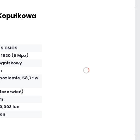
 Kopułkowa
638,37 zł
netto: 519,00 zł
 PS CMOS
 1620 (5 Mpx)
ogniskowy
m
DO KOSZYKA
 poziomie, 58,7° w
Dodaj do porównania
dczerwień)
 m
 0,003 lux
Na zamówienie
fon
Czas realizacji:
4 dni