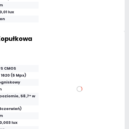
 m
Mało
0,01 lux
Czas realizacji:
24h
fon
 Kopułkowa
608,85 zł
netto: 495,00 zł
 PS CMOS
 1620 (5 Mpx)
ogniskowy
m
DO KOSZYKA
 poziomie, 58,7° w
Dodaj do porównania
dczerwień)
 m
 0,003 lux
Dużo