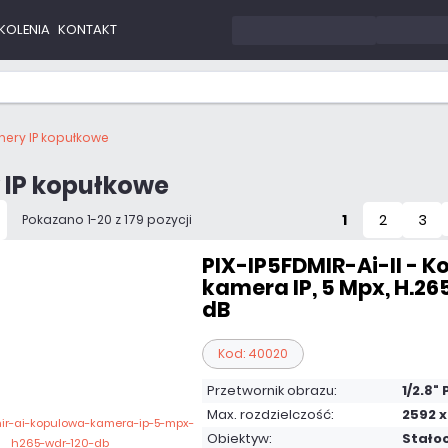
KOLENIA
KONTAKT
ery IP kopułkowe
 IP kopułkowe
1
2
3
Pokazano 1-20 z 179 pozycji
PIX-IP5FDMIR-Ai-II - 
kamera IP, 5 Mpx, H.26
dB
Kod: 40020
Przetwornik obrazu:
1/2.8"
Max. rozdzielczość:
2592 x
Obiektyw:
Stało