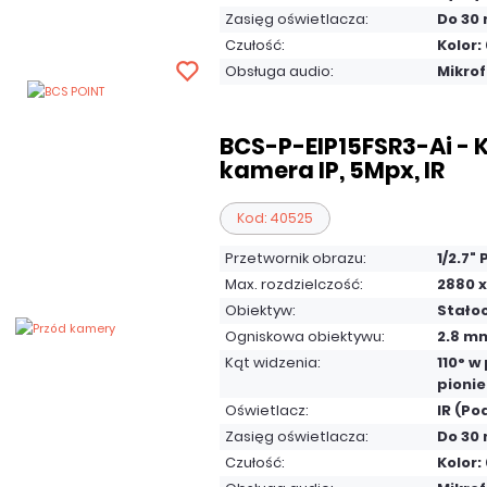
Zasięg oświetlacza:
Do 30
Czułość:
Kolor: 
Obsługa audio:
Mikro
BCS-P-EIP15FSR3-Ai -
kamera IP, 5Mpx, IR
Kod: 40525
Przetwornik obrazu:
1/2.7"
Max. rozdzielczość:
2880 x
Obiektyw:
Stało
Ogniskowa obiektywu:
2.8 m
Kąt widzenia:
110° w
pionie
Oświetlacz:
IR (Po
Zasięg oświetlacza:
Do 30
Czułość:
Kolor: