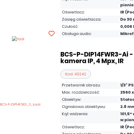
pionie
Oświetlacz:
IR (Po
Zasięg oświetlacza:
Do 30
Czułość:
0,006 
Obsługa audio:
Mikro
BCS-P-DIP14FWR3-Ai 
kamera IP, 4 Mpx, IR
Kod: 40242
Przetwornik obrazu:
1/3" P
Max. rozdzielczość:
2560 x
Obiektyw:
Stało
Ogniskowa obiektywu:
2.8 m
Kąt widzenia:
101,5°
w pion
Oświetlacz:
IR (Po