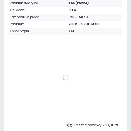
Zasilanie awaryjne:
TAK (PS224)
Obudowa:
IP44
Temperatura pracy:
-20...+50 °C
Zasilanie:
230 V lub SOLEMYO
Pobór prądu:
1.1 A
6 070,05 zł
netto: 4 935,00 zł
DO KOSZYKA
Dodaj do porównania
Na zamówienie
Czas realizacji:
6 dni
Koszt dostawy 250,00 zł