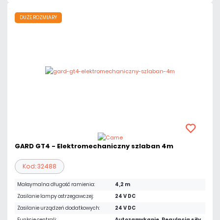
DUŻE ROZMIARY
GARD GT4 - Elektromechaniczny szlaban 4m
Kod: 32488
Maksymalna długość ramienia:
4,2 m
Zasilanie lampy ostrzegawczej:
24 V DC
Zasilanie urządzeń dodatkowych:
24 V DC
Funkcje centrali:
Autozamykanie, Regulacja siły