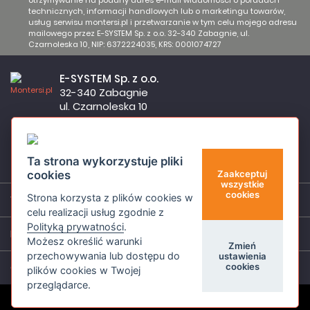
otrzymywanie na podany adres e-mail wiadomości o poradach
technicznych, informacji handlowych lub o marketingu towarów,
usług serwisu montersi.pl i przetwarzanie w tym celu mojego adresu
mailowego przez E-SYSTEM Sp. z o.o. 32-340 Zabagnie, ul.
Czarnoleska 10, NIP: 6372224035, KRS: 0001074727
E-SYSTEM Sp. z o.o.
32-340 Zabagnie
ul. Czarnoleska 10
Firma czynna od poniedziałku do piątku w godzinach 8:00 –
17:00
32 644 11 50
Ta strona wykorzystuje pliki
sklep@montersi.pl
cookies
Zaakceptuj
wszystkie
cookies
Strona korzysta z plików cookies w
Wsparcie
celu realizacji usług zgodnie z
Polityką prywatności
.
Informacje
Możesz określić warunki
Zmień
przechowywania lub dostępu do
ustawienia
cookies
O nas
plików cookies w Twojej
przeglądarce.
© Montersi.pl 2026 Wszystkie prawa zastrzeżone