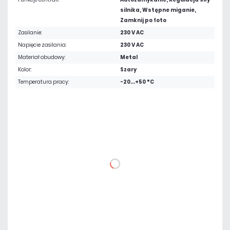
silnika, Wstępne miganie,
Zamknij po foto
Zasilanie:
230 V AC
Napięcie zasilania:
230 V AC
Materiał obudowy:
Metal
Kolor:
Szary
Temperatura pracy:
-20...+50 °C
6 580,50 zł
netto: 5 350,00 zł
DO KOSZYKA
Dodaj do porównania
Na zamówienie
Czas realizacji:
72h