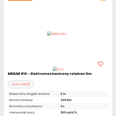
M5BAR R10 - Elektromechaniczny szlaban 5m
Kod: 24638
Maksymalna długość ramienia:
5 m
Moment obrotowy:
200 Nm
Minimalny czas otwarcia:
3 s
Intensywność pracy:
350 cykli / h