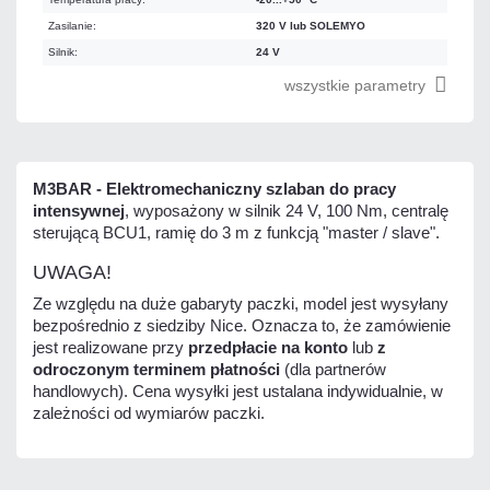
Zasilanie:
320 V lub SOLEMYO
Silnik:
24 V
wszystkie parametry
M3BAR - Elektromechaniczny szlaban do pracy
intensywnej
, wyposażony w silnik 24 V, 100 Nm, centralę
sterującą BCU1, ramię do 3 m z funkcją "master / slave".
UWAGA!
Ze względu na duże gabaryty paczki, model jest wysyłany
bezpośrednio z siedziby Nice. Oznacza to, że zamówienie
jest realizowane przy
przedpłacie na konto
lub
z
odroczonym terminem płatności
(dla partnerów
handlowych). Cena wysyłki jest ustalana indywidualnie, w
zależności od wymiarów paczki.