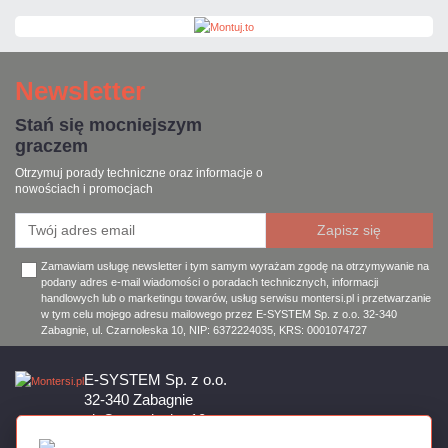
Newsletter
Stań się mocniejszym
graczem
Otrzymuj porady techniczne oraz informacje o
nowościach i promocjach
Zamawiam usługę newsletter i tym samym wyrażam zgodę na otrzymywanie na
podany adres e-mail wiadomości o poradach technicznych, informacji
handlowych lub o marketingu towarów, usług serwisu montersi.pl i przetwarzanie
w tym celu mojego adresu mailowego przez E-SYSTEM Sp. z o.o. 32-340
Zabagnie, ul. Czarnoleska 10, NIP: 6372224035, KRS: 0001074727
E-SYSTEM Sp. z o.o.
32-340 Zabagnie
ul. Czarnoleska 10
Firma czynna od poniedziałku do piątku w godzinach 8:00 – 17:00