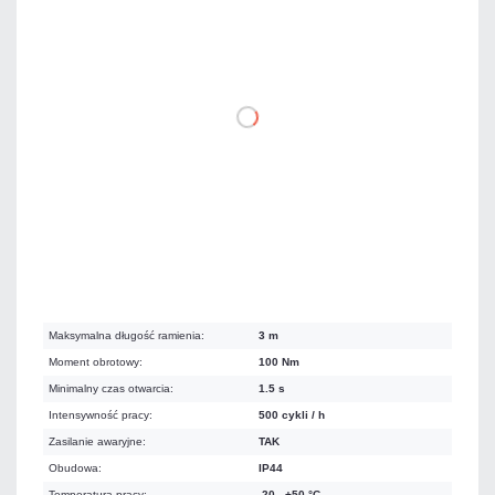
7 296,98 zł
netto: 5 932,50 zł
DO KOSZYKA
Na zamówienie
Czas realizacji:
6 dni
Koszt dostawy 250,00 zł
Maksymalna długość ramienia:
3 m
Moment obrotowy:
100 Nm
Minimalny czas otwarcia:
1.5 s
Intensywność pracy:
500 cykli / h
Zasilanie awaryjne:
TAK
Obudowa:
IP44
Temperatura pracy:
-20...+50 °C