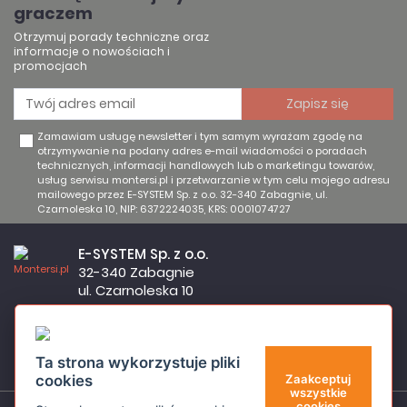
graczem
Otrzymuj porady techniczne oraz
informacje o nowościach i
promocjach
Zamawiam usługę newsletter i tym samym wyrażam zgodę na
otrzymywanie na podany adres e-mail wiadomości o poradach
technicznych, informacji handlowych lub o marketingu towarów,
usług serwisu montersi.pl i przetwarzanie w tym celu mojego adresu
mailowego przez E-SYSTEM Sp. z o.o. 32-340 Zabagnie, ul.
Czarnoleska 10, NIP: 6372224035, KRS: 0001074727
E-SYSTEM Sp. z o.o.
32-340 Zabagnie
ul. Czarnoleska 10
Firma czynna od poniedziałku do piątku w godzinach 8:00 –
17:00
32 644 11 50
Ta strona wykorzystuje pliki
sklep@montersi.pl
cookies
Zaakceptuj
wszystkie
cookies