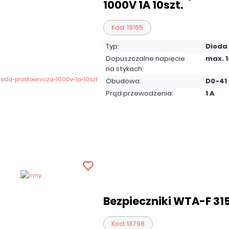
1000V 1A 10szt.
Kod: 19165
Typ:
Dioda
Dopuszczalne napięcie
max. 1
na stykach:
Obudowa:
D0-41
Prąd przewodzenia:
1 A
Bezpieczniki WTA-F 315
Kod: 13798