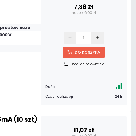
7,38 zł
netto: 6,00 zł
 prostownicza
000 V
DO KOSZYKA
Dodaj do porównania
Dużo
Czas realizacji:
24h
mA (10 szt)
11,07 zł
netto: 9,00 zł