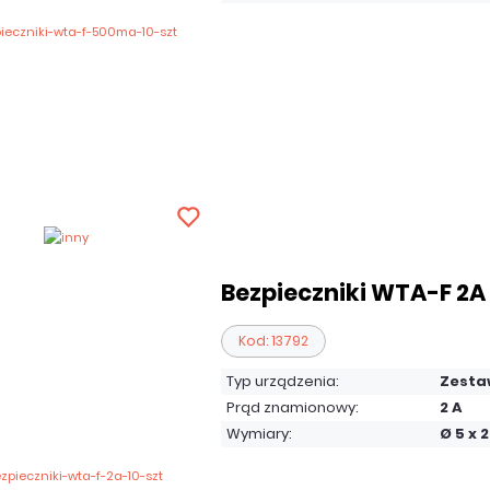
Bezpieczniki WTA-F 2A 
Kod: 13792
Typ urządzenia:
Zesta
Prąd znamionowy:
2 A
Wymiary:
Ø 5 x