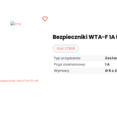
Bezpieczniki WTA-F 1A (
Kod: 27908
Typ urządzenia:
Zesta
Prąd znamionowy:
1 A
Wymiary:
Ø 5 x