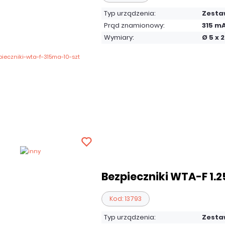
Typ urządzenia:
Zesta
Prąd znamionowy:
315 m
Wymiary:
Ø 5 x
Bezpieczniki WTA-F 1.25
Kod: 13793
Typ urządzenia:
Zesta