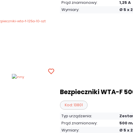
Prąd znamionowy:
1,25 A
Wymiary:
Ø 5 x
Bezpieczniki WTA-F 50
Kod: 13801
Typ urządzenia:
Zesta
Prąd znamionowy:
500 m
Wymiary:
Ø 5 x