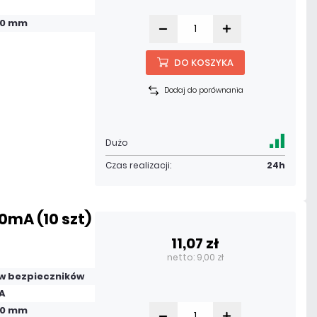
 20 mm
DO KOSZYKA
Dodaj do porównania
Dużo
Czas realizacji:
24h
0mA (10 szt)
11,07 zł
netto: 9,00 zł
w bezpieczników
A
 20 mm