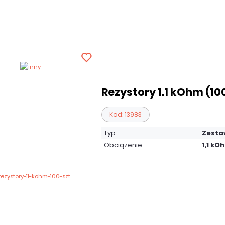
Rezystory 1.1 kOhm (100
Kod: 13983
Typ:
Zesta
Obciążenie:
1,1 kO