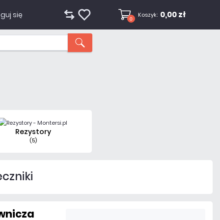
0,00 zł
guj się
Koszyk:
0
Rezystory
(5)
eczniki
ownicza