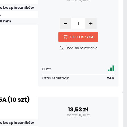
w bezpieczników
A
 20 mm
DO KOSZYKA
Dodaj do porównania
Dużo
Czas realizacji:
24h
A (10 szt)
13,53 zł
netto: 11,00 zł
w bezpieczników