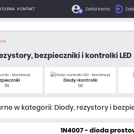
KOLENIA
KONTAKT
Załóż konto
Zalo
niki
ezystory, bezpieczniki i kontrolki LED
zpieczniki
Diody i kontrolki
(11)
(5)
ne w kategorii: Diody, rezystory i bezpi
1N4007 - dioda prost