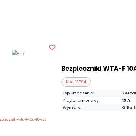
Bezpieczniki WTA-F 10A
Kod: 13794
Typ urządzenia:
Zesta
Prąd znamionowy:
10 A
Wymiary:
Ø 5 x