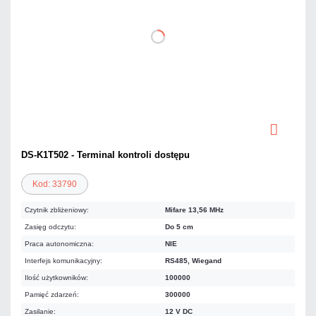
DS-K1T502 - Terminal kontroli dostępu
Kod: 33790
Czytnik zbliżeniowy:
Mifare 13,56 MHz
Zasięg odczytu:
Do 5 cm
Praca autonomiczna:
NIE
Interfejs komunikacyjny:
RS485, Wiegand
Ilość użytkowników:
100000
Pamięć zdarzeń:
300000
Zasilanie:
12 V DC