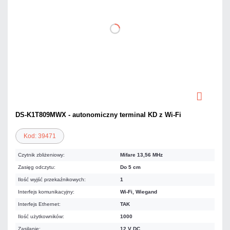
DS-K1T809MWX - autonomiczny terminal KD z Wi-Fi
Kod: 39471
Czytnik zbliżeniowy:
Mifare 13,56 MHz
Zasięg odczytu:
Do 5 cm
Ilość wyjść przekaźnikowych:
1
Interfejs komunikacyjny:
Wi-Fi, Wiegand
Interfejs Ethernet:
TAK
Ilość użytkowników:
1000
Zasilanie:
12 V DC