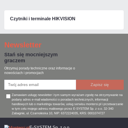
Czytniki i terminale HIKVISION
Newsletter
Stań się mocniejszym
graczem
Otrzymuj porady techniczne oraz informacje o
nowościach i promocjach
Zamawiam usługę newsletter i tym samym wyrażam zgodę na otrzymywanie na
podany adres e-mail wiadomości o poradach technicznych, informacji
handlowych lub o marketingu towarów, usług serwisu montersi.pl i przetwarzanie
w tym celu mojego adresu mailowego przez E-SYSTEM Sp. z o.o. 32-340
Zabagnie, ul. Czarnoleska 10, NIP: 6372224035, KRS: 0001074727
E-SYSTEM Sp. z o.o.