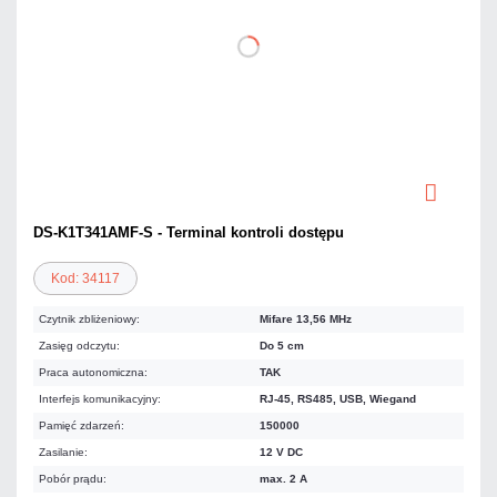
DS-K1T341AMF-S - Terminal kontroli dostępu
Kod: 34117
Czytnik zbliżeniowy:
Mifare 13,56 MHz
Zasięg odczytu:
Do 5 cm
Praca autonomiczna:
TAK
Interfejs komunikacyjny:
RJ-45, RS485, USB, Wiegand
Pamięć zdarzeń:
150000
Zasilanie:
12 V DC
Pobór prądu:
max. 2 A