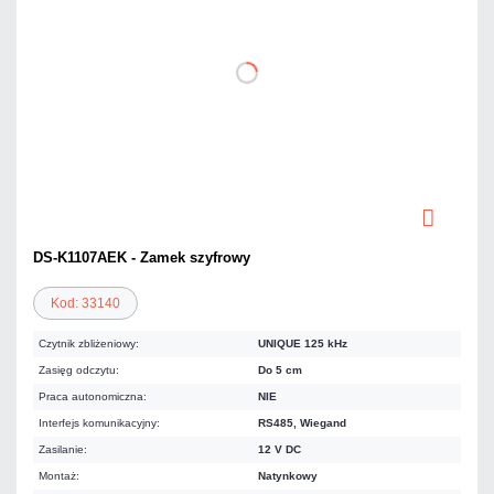
DS-K1107AEK - Zamek szyfrowy
Kod: 33140
Czytnik zbliżeniowy:
UNIQUE 125 kHz
Zasięg odczytu:
Do 5 cm
Praca autonomiczna:
NIE
Interfejs komunikacyjny:
RS485, Wiegand
Zasilanie:
12 V DC
Montaż:
Natynkowy