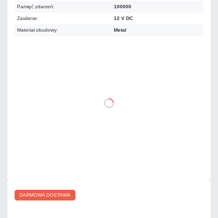
Pamięć zdarzeń:
100000
Zasilanie:
12 V DC
Materiał obudowy:
Metal
1 066,41 zł
netto: 867,00 zł
DO KOSZYKA
Dodaj do porównania
Dużo
Czas realizacji:
24h
DARMOWA DOSTAWA