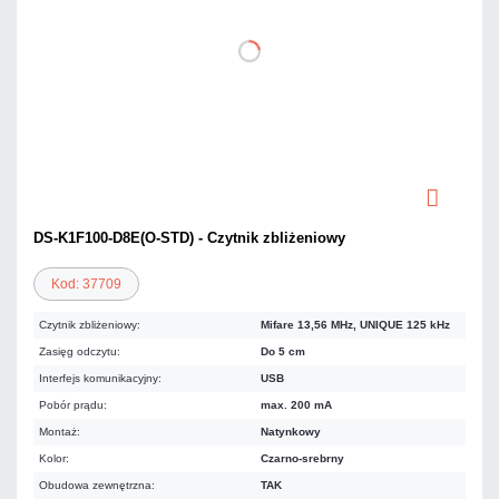
DS-K1F100-D8E(O-STD) - Czytnik zbliżeniowy
Kod: 37709
Czytnik zbliżeniowy:
Mifare 13,56 MHz, UNIQUE 125 kHz
Zasięg odczytu:
Do 5 cm
Interfejs komunikacyjny:
USB
Pobór prądu:
max. 200 mA
Montaż:
Natynkowy
Kolor:
Czarno-srebrny
Obudowa zewnętrzna:
TAK