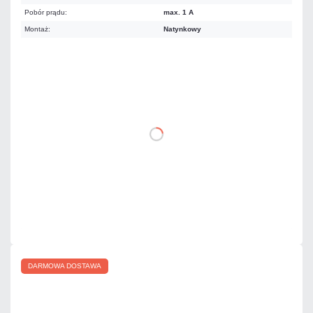
Pobór prądu:
max. 1 A
Montaż:
Natynkowy
2 536,26 zł
netto: 2 062,00 zł
DO KOSZYKA
Dodaj do porównania
Dużo
Czas realizacji:
24h
DARMOWA DOSTAWA