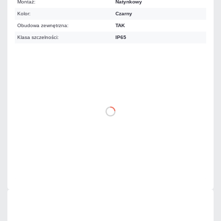
Montaż:
Natynkowy
Kolor:
Czarny
Obudowa zewnętrzna:
TAK
Klasa szczelności:
IP65
366,54 zł
netto: 298,00 zł
DO KOSZYKA
Dodaj do porównania
Dużo
Czas realizacji:
24h