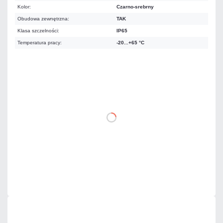
Kolor:
Czarno-srebrny
Obudowa zewnętrzna:
TAK
Klasa szczelności:
IP65
Temperatura pracy:
-20...+65 °C
337,02 zł
netto: 274,00 zł
DO KOSZYKA
Dodaj do porównania
Dużo
Czas realizacji:
24h