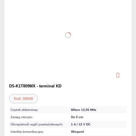
DS-K1T809MX - terminal KD
Kod: 38948
Czytnik zbliżeniowy:
Mifare 13,56 MHz
Zasięg odczytu:
Do 3 cm
Obciążalność wyjść przekaźnikowych:
1 A / 12 V DC
Interfejs komunikacyjny:
Wiegand