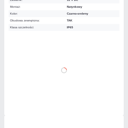
Montaż:
Natynkowy
Kolor:
Czarno-srebrny
Obudowa zewnętrzna:
TAK
Klasa szczelności:
IP65
337,02 zł
netto: 274,00 zł
DO KOSZYKA
Dodaj do porównania
Na zamówienie
Czas realizacji:
5 dni