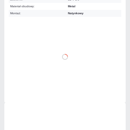
Materiał obudowy:
Metal
Montaż:
Natynkowy
498,15 zł
netto: 405,00 zł
DO KOSZYKA
Dodaj do porównania
Na zamówienie
Czas realizacji:
72h