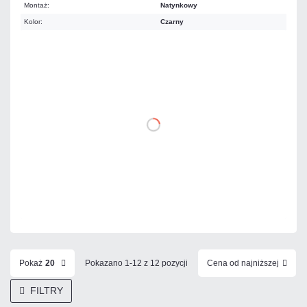
Montaż:
Natynkowy
Kolor:
Czarny
2 704,77 zł
netto: 2 199,00 zł
DO KOSZYKA
Dodaj do porównania
Na zamówienie
Czas realizacji:
121 dni
Pokaż
20
Pokazano 1-12 z 12 pozycji
Cena od najniższej
FILTRY