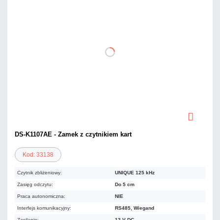
DS-K1107AE - Zamek z czytnikiem kart
Kod: 33138
Czytnik zbliżeniowy:
UNIQUE 125 kHz
Zasięg odczytu:
Do 5 cm
Praca autonomiczna:
NIE
Interfejs komunikacyjny:
RS485, Wiegand
Zasilanie:
12 V DC