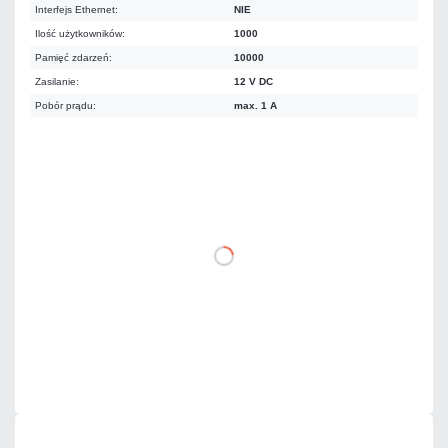
Interfejs Ethernet:
NIE
Ilość użytkowników:
1000
Pamięć zdarzeń:
10000
Zasilanie:
12 V DC
Pobór prądu:
max. 1 A
287,82 zł
netto: 234,00 zł
DO KOSZYKA
Dodaj do porównania
Na zamówienie
Czas realizacji:
72h