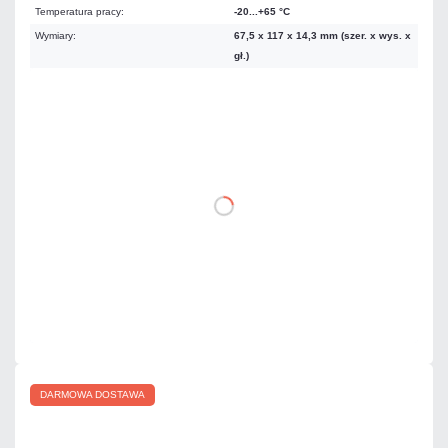
Temperatura pracy:
-20...+65 °C
Wymiary:
67,5 x 117 x 14,3 mm (szer. x wys. x
gł.)
542,43 zł
netto: 441,00 zł
DO KOSZYKA
Dodaj do porównania
Dużo
Czas realizacji:
24h
DARMOWA DOSTAWA