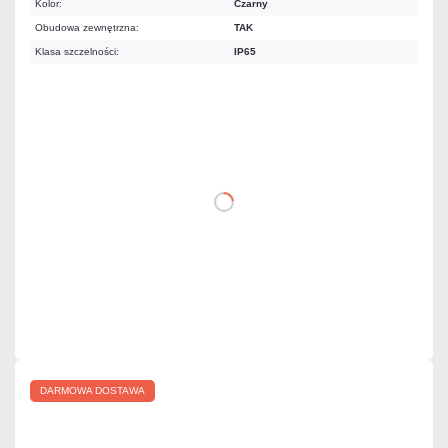
Kolor:
Czarny
Obudowa zewnętrzna:
TAK
Klasa szczelności:
IP65
2 458,77 zł
netto: 1 999,00 zł
DO KOSZYKA
Dodaj do porównania
Na zamówienie
Czas realizacji:
5 dni
DARMOWA DOSTAWA