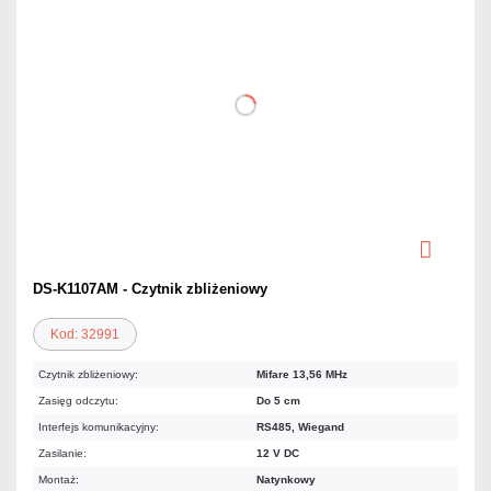
DS-K1107AM - Czytnik zbliżeniowy
Kod: 32991
Czytnik zbliżeniowy:
Mifare 13,56 MHz
Zasięg odczytu:
Do 5 cm
Interfejs komunikacyjny:
RS485, Wiegand
Zasilanie:
12 V DC
Montaż:
Natynkowy