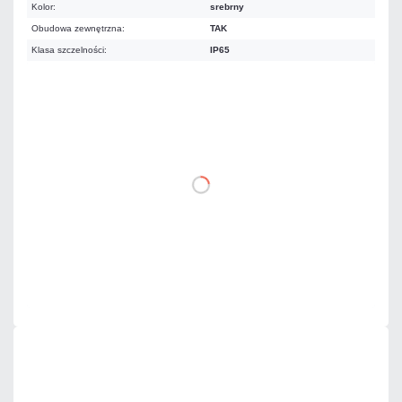
Kolor:
srebrny
Obudowa zewnętrzna:
TAK
Klasa szczelności:
IP65
436,65 zł
netto: 355,00 zł
DO KOSZYKA
Dodaj do porównania
Dużo
Czas realizacji:
24h