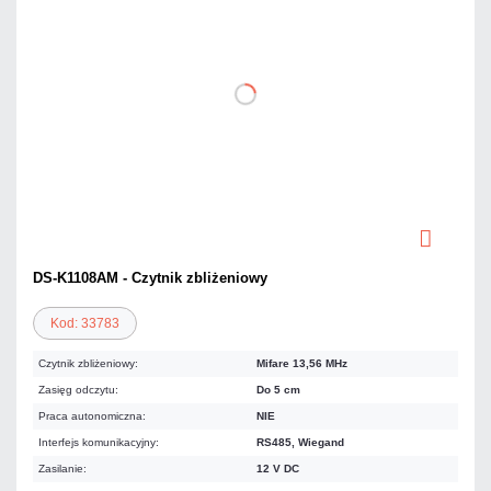
DS-K1108AM - Czytnik zbliżeniowy
Kod: 33783
Czytnik zbliżeniowy:
Mifare 13,56 MHz
Zasięg odczytu:
Do 5 cm
Praca autonomiczna:
NIE
Interfejs komunikacyjny:
RS485, Wiegand
Zasilanie:
12 V DC