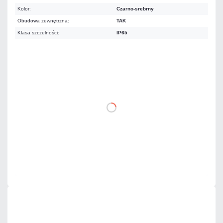
Kolor:
Czarno-srebrny
Obudowa zewnętrzna:
TAK
Klasa szczelności:
IP65
436,65 zł
netto: 355,00 zł
DO KOSZYKA
Dodaj do porównania
Na zamówienie
Czas realizacji:
5 dni