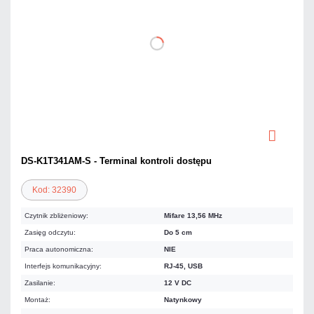
DS-K1T341AM-S - Terminal kontroli dostępu
Kod: 32390
Czytnik zbliżeniowy:
Mifare 13,56 MHz
Zasięg odczytu:
Do 5 cm
Praca autonomiczna:
NIE
Interfejs komunikacyjny:
RJ-45, USB
Zasilanie:
12 V DC
Montaż:
Natynkowy