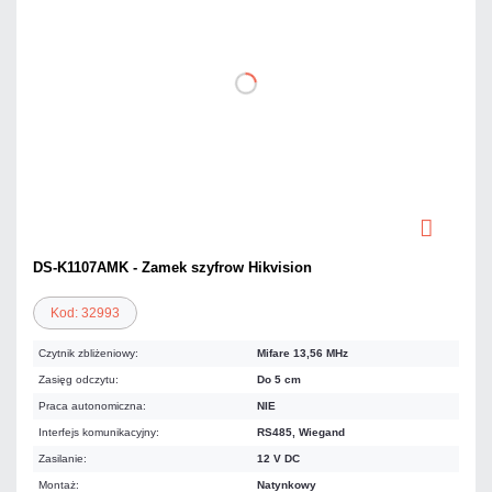
DS-K1107AMK - Zamek szyfrow Hikvision
Kod: 32993
Czytnik zbliżeniowy:
Mifare 13,56 MHz
Zasięg odczytu:
Do 5 cm
Praca autonomiczna:
NIE
Interfejs komunikacyjny:
RS485, Wiegand
Zasilanie:
12 V DC
Montaż:
Natynkowy