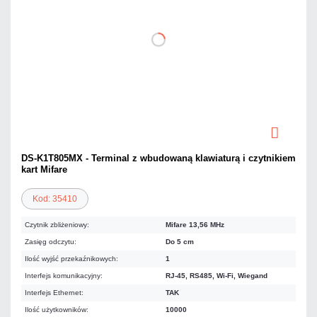
DS-K1T805MX - Terminal z wbudowaną klawiaturą i czytnikiem
kart Mifare
Kod: 35410
Czytnik zbliżeniowy:
Mifare 13,56 MHz
Zasięg odczytu:
Do 5 cm
Ilość wyjść przekaźnikowych:
1
Interfejs komunikacyjny:
RJ-45, RS485, Wi-Fi, Wiegand
Interfejs Ethernet:
TAK
Ilość użytkowników:
10000