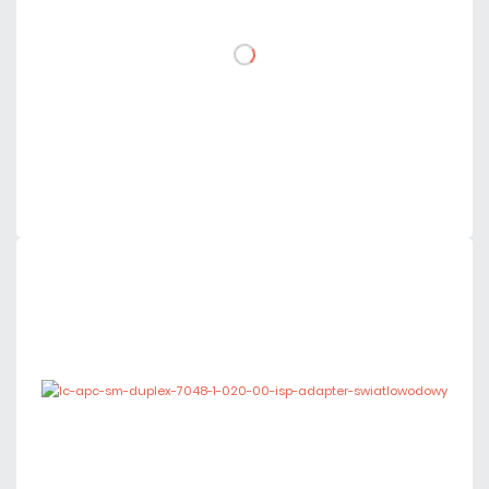
DO KOSZYKA
Dodaj do porównania
Dużo
Czas realizacji:
24h