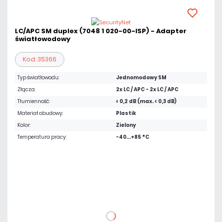
LC/APC SM duplex (7048 1 020-00-ISP) - Adapter
światłowodowy
Kod: 35366
Typ światłowodu:
Jednomodowy SM
Złącza:
2x LC / APC - 2x LC / APC
Tłumienność:
< 0,2 dB (max. < 0,3 dB)
Materiał obudowy:
Plastik
Kolor:
Zielony
Temperatura pracy:
-40...+85 °C
5,94 zł
netto: 4,83 zł
DO KOSZYKA