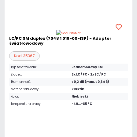
LC/PC SM duplex (7048 1 019-00-ISP) - Adapter
światłowodowy
Kod: 35367
Typ światłowodu:
Jednomodowy SM
Złącza:
2x LC / PC - 2x LC / PC
Tłumienność:
< 0,2 dB (max. < 0,3 dB)
Materiał obudowy:
Plastik
Kolor:
Niebieski
Temperatura pracy:
-40...+85 °C
5,47 zł
netto: 4,45 zł