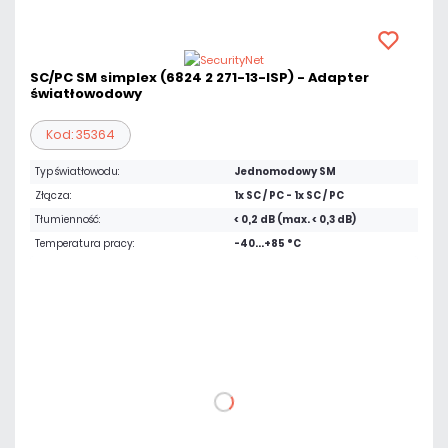
SC/PC SM simplex (6824 2 271-13-ISP) - Adapter
światłowodowy
Kod: 35364
Typ światłowodu:
Jednomodowy SM
Złącza:
1x SC / PC - 1x SC / PC
Tłumienność:
< 0,2 dB (max. < 0,3 dB)
Temperatura pracy:
-40...+85 °C
2,31 zł
netto: 1,88 zł
DO KOSZYKA