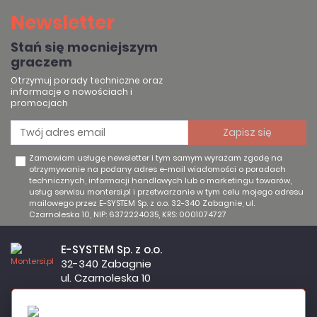
Newsletter
Stań się mocniejszym
graczem
Otrzymuj porady techniczne oraz
informacje o nowościach i
promocjach
Zamawiam usługę newsletter i tym samym wyrażam zgodę na
otrzymywanie na podany adres e-mail wiadomości o poradach
technicznych, informacji handlowych lub o marketingu towarów,
usług serwisu montersi.pl i przetwarzanie w tym celu mojego adresu
mailowego przez E-SYSTEM Sp. z o.o. 32-340 Zabagnie, ul.
Czarnoleska 10, NIP: 6372224035, KRS: 0001074727
E-SYSTEM Sp. z o.o.
32-340 Zabagnie
ul. Czarnoleska 10
Firma czynna od poniedziałku do piątku w godzinach 8:00 –
17:00