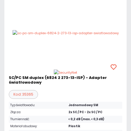
SC/PC SM duplex (6824 2 273-13-ISP) - Adapter
światłowodowy
Kod: 35365
Typ światłowodu:
Jednomodowy SM
Złącza:
2x SC / PC - 2x SC / PC
Tłumienność:
< 0,2 dB (max. < 0,3 dB)
Materiał obudowy:
Plastik