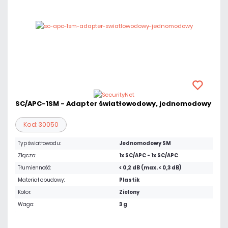
SC/APC-1SM - Adapter światłowodowy, jednomodowy
Kod: 30050
Typ światłowodu:
Jednomodowy SM
Złącza:
1x SC/APC - 1x SC/APC
Tłumienność:
< 0,2 dB (max. < 0,3 dB)
Materiał obudowy:
Plastik
Kolor:
Zielony
Waga:
3 g