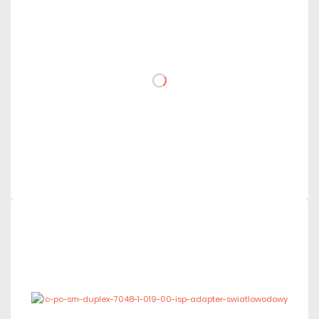
2,95 zł
netto: 2,40 zł
DO KOSZYKA
Dodaj do porównania
Na zamówienie
Czas realizacji:
72h