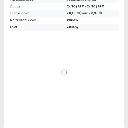
Złącza:
2x SC / APC - 2x SC / APC
Tłumienność:
< 0,2 dB (max. < 0,3 dB)
Materiał obudowy:
Plastik
Kolor:
Zielony
2,42 zł
netto: 1,97 zł
DO KOSZYKA
Dodaj do porównania
Dużo
Czas realizacji:
24h