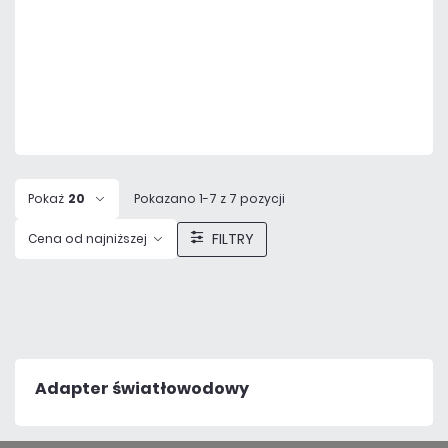
Dodaj do porównania
Dużo
Czas realizacji:
24h
Pokaż
20
Pokazano 1-7 z 7 pozycji
FILTRY
Cena od najniższej
Adapter światłowodowy