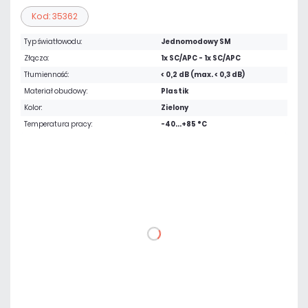
Kod: 35362
Typ światłowodu:
Jednomodowy SM
Złącza:
1x SC/APC - 1x SC/APC
Tłumienność:
< 0,2 dB (max. < 0,3 dB)
Materiał obudowy:
Plastik
Kolor:
Zielony
Temperatura pracy:
-40...+85 °C
2,42 zł
netto: 1,97 zł
DO KOSZYKA
Dodaj do porównania
Dużo