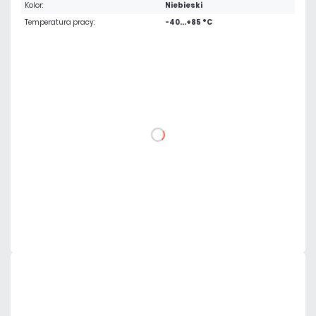
Kolor:
Niebieski
Temperatura pracy:
-40...+85 °C
2,67 zł
netto: 2,17 zł
DO KOSZYKA
Dodaj do porównania
Dużo
Czas realizacji:
24h